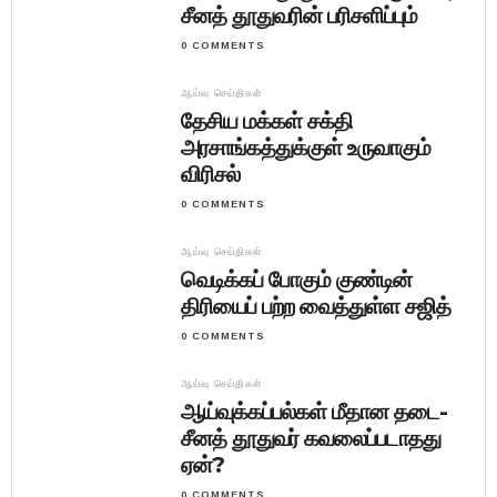
சீனத் தூதுவரின் பரிசளிப்பும்
0 COMMENTS
ஆய்வு செய்திகள்
தேசிய மக்கள் சக்தி
அரசாங்கத்துக்குள் உருவாகும்
விரிசல்
0 COMMENTS
ஆய்வு செய்திகள்
வெடிக்கப் போகும் குண்டின்
திரியைப் பற்ற வைத்துள்ள சஜித்
0 COMMENTS
ஆய்வு செய்திகள்
ஆய்வுக்கப்பல்கள் மீதான தடை-
சீனத் தூதுவர் கவலைப்படாதது
ஏன்?
0 COMMENTS