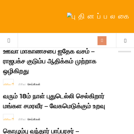
ஊவா மாகாணசபை ஐதேக வசம் –
ராஜபக்ச குடும்ப ஆதிக்கம் முற்றாக
ஒழிகிறது
விரிவு
பிரிவு:
செய்திகள்
வரும் 18ம் நாள் புதுடெல்லி செல்கிறார்
மங்கள சமரவீர – வேகமெடுக்கும் உறவு
விரிவு
பிரிவு:
செய்திகள்
கொழும்பு வந்தார் பாப்பரசர் –