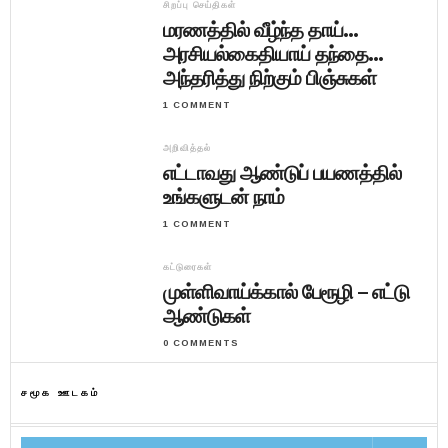
சிறப்பு செய்திகள்
மரணத்தில் வீழ்ந்த தாய்…
அரசியல்கைதியாய் தந்தை…
அந்தரித்து நிற்கும் பிஞ்சுகள்
1 COMMENT
அறிவித்தல்
எட்டாவது ஆண்டுப் பயணத்தில்
உங்களுடன் நாம்
1 COMMENT
கட்டுரைகள்
முள்ளிவாய்க்கால் பேரூழி – எட்டு
ஆண்டுகள்
0 COMMENTS
சமூக ஊடகம்