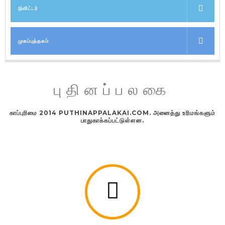
டுவிட்டர்
முகப்புத்தகம்
புதினப்பலகை
காப்புரிமை 2014 PUTHINAPPALAKAI.COM. அனைத்து உரிமங்களும்
பாதுகாக்கப்பட்டுள்ளன.