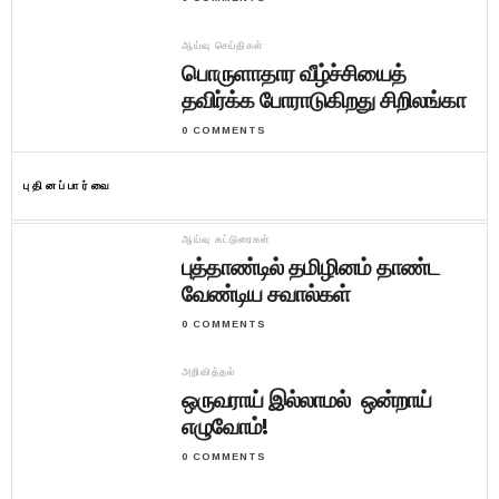
ஆய்வு செய்திகள்
பொருளாதார வீழ்ச்சியைத்
தவிர்க்க போராடுகிறது சிறிலங்கா
0 COMMENTS
புதினப்பார்வை
ஆய்வு கட்டுரைகள்
புத்தாண்டில் தமிழினம் தாண்ட
வேண்டிய சவால்கள்
0 COMMENTS
அறிவித்தல்
ஒருவராய் இல்லாமல் ஒன்றாய்
எழுவோம்!
0 COMMENTS