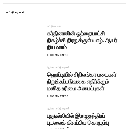
கட்டுரைகள்
கட்டுரைகள்
கர்தினாலின் ஒற்றையாட்சி
நிகழ்ச்சி நிரலுக்குள் யாழ். ஆயர்
நியமனம்
0 COMMENTS
ஆய்வு கட்டுரைகள்
ஹெய்டியில் சிறிலங்கா படைகள்
நிறுத்தப்படுவதை எதிர்க்கும்
மனித உரிமை அமைப்புகள்
0 COMMENTS
ஆய்வு கட்டுரைகள்
புதுடில்லியில் இராஜதந்திரப்
புயலைக் கிளப்பிய கொழும்பு