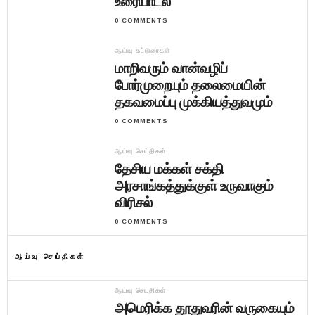
உரையாடல்
0 COMMENTS
ஆய்வு கட்டுரைகள்
மாறிவரும் வான்வழிப்
போர்முறையும் தலைமையின்
தகவமைப்பு முக்கியத்துவமும்
0 COMMENTS
ஆய்வு செய்திகள்
தேசிய மக்கள் சக்தி
அரசாங்கத்துக்குள் உருவாகும்
விரிசல்
0 COMMENTS
ஆய்வு செய்திகள்
ஆய்வு செய்திகள்
அமெரிக்க தூதுவரின் வருகையும்