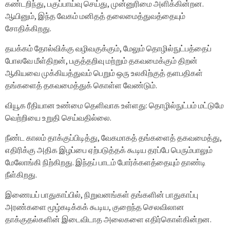
கண்டறிந்து, பகுப்பாய்வு செய்து, முன்னுரிமை அளிக்கின்றன.
ஆயினும், இந்த வேகம் மனிதத் தலைமைத்துவத்தையும்
சோதிக்கிறது.
தயக்கம் தோல்விக்கு வழிவகுக்கும், மேலும் தொழில்நுட்பத்தைப்
போலவே மீள்திறன், பகுத்தறிவு மற்றும் தகவமைக்கும் திறன்
ஆகியவை முக்கியத்துவம் பெறும் ஒரு உலகிற்குத் தளபதிகள்
தங்களைத் தகவமைத்துக் கொள்ள வேண்டும்.
வியூக ரீதியான உண்மை தெளிவாக உள்ளது: தொழில்நுட்பம் மட்டுமே
வெற்றியை உறுதி செய்வதில்லை.
நீண்ட காலம் தாக்குப்பிடித்து, வேகமாகத் தங்களைத் தகவமைத்து,
எதிரிக்கு அதிக இழப்பை ஏற்படுத்தக் கூடிய தரப்பே பெரும்பாலும்
மேலோங்கி நிற்கிறது. இந்தப் பாடம் போர்க்களத்தையும் தாண்டி
நீள்கிறது.
இணையப் பாதுகாப்பில், நிறுவனங்கள் தங்களின் பாதுகாப்பு
அரண்களை மூழ்கடிக்கக் கூடிய, குறைந்த செலவிலான
தாக்குதல்களின் இடைவிடாத அலைகளை எதிர்கொள்கின்றன.