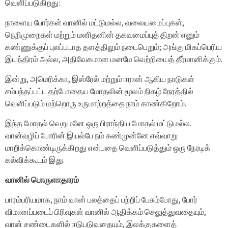
வெளிப்படுகிறது:
நாளைய போர்கள் வானில் மட்டுமல்ல, வலையமைப்புகள்,
நெறிமுறைகள் மற்றும் மனிதனின் தகவமைப்புத் திறன் எனும்
கண்ணுக்குப் புலப்படாத தளத்திலும் நடைபெறும்; அங்கு மிகப்பெரிய
இயந்திரம் அல்ல, அதிவேகமான மனமே வெற்றியைத் தீர்மானிக்கும்.
இன்று, அமெரிக்கா, இஸ்ரேல் மற்றும் ஈரான் ஆகிய நாடுகள்
சம்பந்தப்பட்ட தற்போதைய மோதலின் மூலம் நிகழ் நேரத்தில்
வெளிப்படும் மற்றொரு உருமாற்றத்தை நாம் காண்கிறோம்.
இந்த மோதல் வெறுமனே ஒரு பிராந்திய மோதல் மட்டுமல்ல.
வான்வழிப் போரின் இயல்பே நம் கண்முன்னே எவ்வாறு
மாறிக்கொண்டிருக்கிறது என்பதை வெளிப்படுத்தும் ஒரு நேரடிக்
கல்விக்கூடம் இது.
வானில் பொருளாதாரம்
பாரம்பரியமாக, நாம் வான் பலத்தைப் பற்றிப் பேசும்போது, ​​போர்
விமானப்படைப் பிரிவுகள் வானில் ஆதிக்கம் செலுத்துவதையும்,
வான் சண்டைகளில் ஈடுபடுவதையும், இலக்குகளைத்