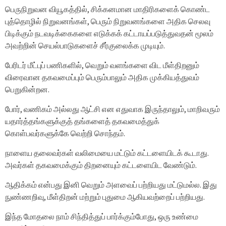
பெருநிறுவன வியூகத்தில், சிக்கனமான மாதிரிகளைக் கொண்ட
புத்தொழில் நிறுவனங்கள், பெரும் நிறுவனங்களை அதிக செலவு
பிடிக்கும் நடவடிக்கைகளை எடுக்கக் கட்டாயப்படுத்துவதன் மூலம்
அவற்றின் செயல்பாடுகளைச் சீர்குலைக்க முடியும்.
பேரிடர் மீட்புப் பணிகளில், வெறும் வளங்களை விட மீள்திறனும்
விரைவான தகவமைப்பும் பெரும்பாலும் அதிக முக்கியத்துவம்
பெறுகின்றன.
போர், வணிகம் அல்லது ஆட்சி என எதுவாக இருந்தாலும், மாறிவரும்
யதார்த்தங்களுக்குத் தங்களைத் தகவமைத்துக்
கொள்பவர்களுக்கே வெற்றி சொந்தம்.
நாளைய தலைவர்கள் வலிமையை மட்டும் கட்டளையிடக் கூடாது.
அவர்கள் தகவமைக்கும் திறனையும் கட்டளையிட வேண்டும்.
ஆதிக்கம் என்பது இனி வெறும் அளவைப் பற்றியது மட்டுமல்ல. இது
நுண்ணறிவு, மீள்திறன் மற்றும் புதுமை ஆகியவற்றைப் பற்றியது.
இந்த மோதலை நாம் சிந்தித்துப் பார்க்கும்போது, ​​ஒரு உண்மை