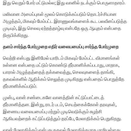
இது வெறும் போர் மட்டுமல்ல; இது வானில் நடக்கும் பொருளாதாரம்.
மலிவான அமைப்புகள் மூலம் கொடுக்கப்படும் தொடர்ச்சியான
அழுத்தம், மிகவும் மேம்பட்ட இராணுவங்களைக் கூட பலவீனப்படுத்த
முடியும், இது செலவு ஏற்றத்தாழ்வு என்பதே ஒரு ஆயுதம் என்பதை
நிரூபிக்கிறது.
தளம் சார்ந்த போர்முறை எதிர் வலையமைப்பு சார்ந்த போர்முறை
வெற்றி என்பது இனிமேல் யாரிடம் மிகவும் மேம்பட்ட விமானங்கள்
உள்ளன என்பதை மட்டும் கொண்டு தீர்மானிக்கப்படாது, மாறாக,
யாரால் அழுத்தத்தைத் தக்கவைத்து, செலவுகளைத் தாங்கி,
தகவல்களில் ஆதிக்கம் செலுத்த முடிகிறது என்பதைப் பொறுத்தே
தீர்மானிக்கப்படும்.
முன்பு, வான் சண்டைகளே வானத்தின் கட்டுப்பாட்டைத்
தீர்மானித்தன. இன்று, ராடர் படம், செயற்கைக்கோள் தரவுகள்,
இணைய வலையமைப்பு மற்றும் முடிவெடுக்கும் சுழற்சி
ஆகியவற்றைக் கட்டுப்படுத்தும் தரப்பே, மேலாதிக்கம் பெறுகிறது.
வான் மேலாதிக்கம் என்பது தகவல் மேலாதிக்கமாக மாறியுள்ளது.