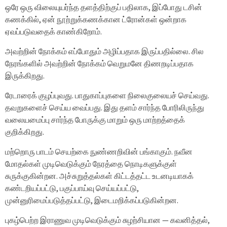
ஒரே ஒரு விலையுயர்ந்த தளத்திற்குப் பதிலாக, இப்போது டசின்
கணக்கில், ஏன் நூற்றுக்கணக்கான ட்ரோன்கள் ஒன்றாக
ஏவப்படுவதைக் காண்கிறோம்.
அவற்றின் நோக்கம் எப்போதும் அழிப்பதாக இருப்பதில்லை. சில
நேரங்களில் அவற்றின் நோக்கம் வெறுமனே திணறடிப்பதாக
இருக்கிறது.
ரேடாரைக் குழப்புவது. பாதுகாப்புகளை நிலைகுலையச் செய்வது.
தவறுகளைச் செய்ய வைப்பது. இது தளம் சார்ந்த போரிலிருந்து
வலையமைப்பு சார்ந்த போருக்கு மாறும் ஒரு மாற்றத்தைக்
குறிக்கிறது.
மற்றொரு பாடம் செயற்கை நுண்ணறிவின் பங்காகும். நவீன
மோதல்கள் முடிவெடுக்கும் நேரத்தை நொடிகளுக்குள்
சுருக்குகின்றன. அச்சுறுத்தல்கள் கிட்டத்தட்ட உடனடியாகக்
கண்டறியப்பட்டு, பகுப்பாய்வு செய்யப்பட்டு,
முன்னுரிமைப்படுத்தப்பட்டு, இடைமறிக்கப்படுகின்றன.
புகழ்பெற்ற இராணுவ முடிவெடுக்கும் சுழற்சியான — கவனித்தல்,