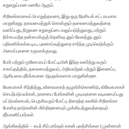
சுறுசுறுப்பான மனமே ஆகும்.
சிறிலங்காவைப் பொறுத்தவரை, இது ஒரு தேசியக் கட்டாயமாக
மாறுகிறது: தகவமைத்துக் கொள்ளும் தலைமைத்துவத்தை
வளர்ப்பது, நிறுவன சுறுசுறுப்பை வலுப்படுத்துவது, மற்றும்
நிச்சயமற்ற தன்மைக்குத் தெளிவுடனும் வேகத்துடனும்
பதிலளிக்கக்கூடிய, புலனாய்வுத்துறை சார்ந்த முடிவெடுக்கும்
அமைப்புகளை உருவாக்குவது.
போர் மற்றும் மூலோபாயப் போட்டியின் இந்த வளர்ந்து வரும்
சகாப்தத்தில், தலைமைத்துவம், அறிவாற்றல் மற்றும் இணைப்பு
ஆகியவை தீர்க்கமான ஆயுதங்களாக மாறுகின்றன.
வேகமாகச் சிந்தித்து, விரைவாகத் தழுவிக்கொண்டு, விவேகமாகச்
செயற்படுபவர்கள், நாளைய போர்களின் முடிவுகளை வடிவமைப்பது
மட்டுமல்லாமல், பெருகிவரும் போட்டி நிறைந்த உலகில் சிறிலங்கா
போன்ற நாடுகளின் மீள்திறனையும் முக்கியத்துவத்தையும்
தீர்மானிப்பார்கள்.
ஆங்கிலத்தில் – எயர் சீவ் மார்ஷல் ககன் புலத்சிங்கள ( முன்னாள்