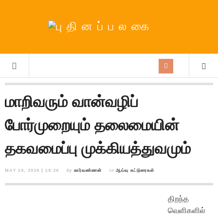
மாறிவரும் வான்வழிப்
போர்முறையும் தலைமையின்
தகவமைப்பு முக்கியத்துவமும்
MAY 16, 2026 | 16:26
by
கார்வண்ணன்
in
ஆய்வு கட்டுரைகள்
திறந்த
வெளிகளில்