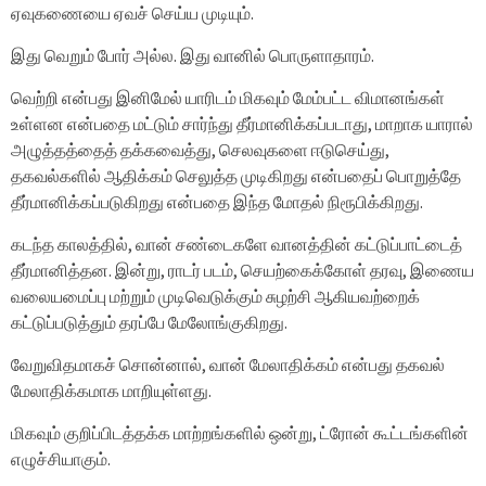
ஏவுகணையை ஏவச் செய்ய முடியும்.
இது வெறும் போர் அல்ல. இது வானில் பொருளாதாரம்.
வெற்றி என்பது இனிமேல் யாரிடம் மிகவும் மேம்பட்ட விமானங்கள்
உள்ளன என்பதை மட்டும் சார்ந்து தீர்மானிக்கப்படாது, மாறாக யாரால்
அழுத்தத்தைத் தக்கவைத்து, செலவுகளை ஈடுசெய்து,
தகவல்களில் ஆதிக்கம் செலுத்த முடிகிறது என்பதைப் பொறுத்தே
தீர்மானிக்கப்படுகிறது என்பதை இந்த மோதல் நிரூபிக்கிறது.
கடந்த காலத்தில், வான் சண்டைகளே வானத்தின் கட்டுப்பாட்டைத்
தீர்மானித்தன. இன்று, ராடர் படம், செயற்கைக்கோள் தரவு, இணைய
வலையமைப்பு மற்றும் முடிவெடுக்கும் சுழற்சி ஆகியவற்றைக்
கட்டுப்படுத்தும் தரப்பே மேலோங்குகிறது.
வேறுவிதமாகச் சொன்னால், வான் மேலாதிக்கம் என்பது தகவல்
மேலாதிக்கமாக மாறியுள்ளது.
மிகவும் குறிப்பிடத்தக்க மாற்றங்களில் ஒன்று, ட்ரோன் கூட்டங்களின்
எழுச்சியாகும்.