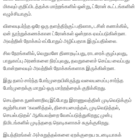
மிகவும் குறிப்பிடத்தக்க மாற்றங்களில் ஒன்று, ட்ரோன் கூட்டங்களின்
எழுச்சியாகும்.
விலையுயர்ந்த ஒரே ஒரு தளத்திற்குப் பதிலாக, டசின் கணக்கில்,
ஏன் நூற்றுக்கணக்கான ட்ரோன்கள் ஒன்றாக ஏவப்படுகின்றன.
அவற்றின் நோக்கம் எப்போதும் அழிப்பதாக இருப்பதில்லை.
சில நேரங்களில், வெறுமனே திணறடிப்பது, ராடரைக் குழப்புவது,
பாதுகாப்பு அரண்களை நிரப்புவது, தவறுகளைச் செய்ய வைப்பது
போன்றவையும் அவற்றின் நோக்கங்களாக இருக்கின்றன.
இது தளம் சார்ந்த போர்முறையிலிருந்து வலையமைப்பு சார்ந்த
போர்முறைக்கு மாறும் ஒரு மாற்றத்தைக் குறிக்கிறது.
செயற்கை நுண்ணறிவு இப்போது இராணுவத்தின் முடிவெடுக்கும்
சுழற்சியான ‘கவனித்தல், திசையமைத்தல், முடிவெடுத்தல்,
செயல்படுதல்’ ஆகியவற்றை வேகப்படுத்துகிறது; முன்பு
நிமிடங்களில் முடிந்ததை நொடிகளாகச் சுருக்குகிறது.
இயந்திரங்கள் அச்சுறுத்தல்களை ஏறக்குறைய உடனடியாகக்