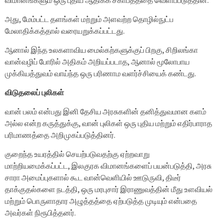
விமானங்களும் ஒரு புதிய ஆதிக்க சகாப்தத்தை வெளிப்படுத்தின.
அது, மேம்பட்ட தளங்கள் மற்றும் அளவற்ற தொழில்நுட்ப
மேலாதிக்கத்தால் வரையறுக்கப்பட்டது.
ஆனால் இந்த உலகளாவிய மைல்கற்களுக்குப் பிறகு, சிறிலங்கா
வான்வழிப் போரில் அதிகம் அறியப்படாத, ஆனால் மூலோபாய
முக்கியத்துவம் வாய்ந்த ஒரு பரிணாம வளர்ச்சியைக் கண்டது.
விடுதலைப் புலிகள்
வான் பலம் என்பது இனி தேசிய அரசுகளின் தனித்துவமான களம்
அல்ல என்ற கருத்துக்கு, வான் புலிகள் ஒரு புதிய மற்றும் எதிர்பாராத
பரிமாணத்தை அறிமுகப்படுத்தினர்.
குறைந்த உயரத்தில் செயற்படுவதற்கு ஏற்றவாறு
மாற்றியமைக்கப்பட்ட, இலகுரக விமானங்களைப் பயன்படுத்தி, அரசு
சாரா அமைப்புகளால் கூட வான்வெளியில் ஊடுருவி, திடீர்
தாக்குதல்களை நடத்தி, ஒரு மரபுசார் இராணுவத்தின் மீது உளவியல்
மற்றும் பொருளாதார அழுத்தத்தை ஏற்படுத்த முடியும் என்பதை
அவர்கள் நிரூபித்தனர்.