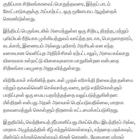
குறிப்பாக சிறிலங்காவைப் பொறுத்தவரை, இந்தப் பாடம்
கோட்பாடுகளுக்கு அப்பாற்பட்ட ஒரு மூலோபாய ஆழத்தைக்
கொண்டுள்ளது.
இந்தியப் பெருங்கடலில் அமைந்துள்ள ஒரு சிறிய, திறந்த, மற்றும்
புவியியல் ரீதியாக முக்கியத்துவம் வாய்ந்த நாடாக, பொருளாதாரம்,
கடல்சார், இணையம் அல்லது புவிசார் அரசியல் என எந்த
வகையான வெளிப்புற அதிர்ச்சிகள் ஏற்பட்டாலும், அவை எவ்வாறு
விரைவாக உள்நாட்டு விளைவுகளாக மாறுகின்றன என்பதை
சிறிலங்கா பலமுறை அனுபவித்துள்ளது.
விநியோகச் சங்கிலித் தடைகள் முதல் எரிசக்தி நிலையற்ற தன்மை
மற்றும் தகவல்வெளி செல்வாக்கு வரை, நாடு எதிர்கொள்ளும்
பாதிப்புகள் ஒரு மைய யதார்த்தத்தை வலுப்படுத்துகின்றன:
மீள்திறன் என்பது அதன் அளவால் பெறப்படுவதில்லை, மாறாக
தகவமைத்துக் கொள்ளும் திறனால் கட்டமைக்கப்படுகிறது.
இறுதியில், வெற்றியைத் தீர்மானிப்பது மிகப்பெரிய இயந்திரம் அல்ல,
மாறாக அழுத்தத்தின் கீழ் கற்றுக்கொள்ளவும், கற்றதை மறக்கவும்,
மீண்டும் கற்றுக்கொள்ளவும் திறன் கொண்ட வேகமான மற்றும்