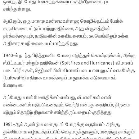
ஒன்று, இப்போது மின்சுற்றுகளையும் குறியீடுகளையும்
சார்ந்துள்ளது.
ஆயினும், ஒரு மாறாத உண்மை உள்ளது; தொழில்நுட்பம் போர்க்
கருவிகளை மட்டும் மாற்றுவதில்லை, அது வியூகத்தின்
தர்க்கத்தையும், நாடுகளின் உளவியலையும், உலகெங்கிலும் உள்ள
அதிகார சமநிலையையும் மாற்றுகிறது.
1940-ல் நடந்த பிரித்தானிய போரை எடுத்துக் கொள்ளுங்கள், அங்கு
ஸ்பிட்ஃபயர் மற்றும் ஹரிகேன் (Spitfires and Hurricanes) விமானப்
படைப்பிரிவுகள், ஜெர்மனியின் விமானப்படையான லுஃப்ட்வாஃபேக்கு
(Luftwaffe) எதிராக வானத்தைப் பாதுகாக்க கடுமையாகப்
போராடின.
அப்போது வான் மேலாதிக்கம் என்பது, விமானிகள் வான்
சண்டைகளில் ஈடுபடுவதையும், வெற்றி என்பது தைரியம், திறமை
மற்றும் தொழிற் திறனைச் சார்ந்திருப்பதையும் குறித்தது.
1991-ஆம் ஆண்டு வளைகுடாப் போருக்கு வருவோம். அங்கு,
துல்லியமாக வழிநடத்தப்படும் வெடிமருந்துகளும், மறைந்து தாக்கும்