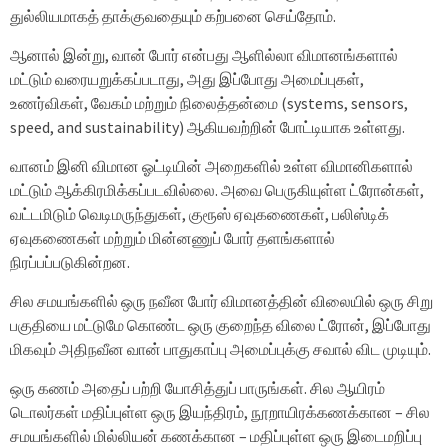
துல்லியமாகத் தாக்குவதையும் கற்பனை செய்தோம்.
ஆனால் இன்று, வான் போர் என்பது ஆளில்லா விமானங்களால்
மட்டும் வரையறுக்கப்படாது, அது இப்போது அமைப்புகள்,
உணர்விகள், வேகம் மற்றும் நிலைத்தன்மை (systems, sensors,
speed, and sustainability) ஆகியவற்றின் போட்டியாக உள்ளது.
வானம் இனி விமான ஓட்டியின் அறைகளில் உள்ள விமானிகளால்
மட்டும் ஆக்கிரமிக்கப்படவில்லை. அவை பெருகியுள்ள ட்ரோன்கள்,
வட்டமிடும் வெடிமருந்துகள், குரூஸ் ஏவுகணைகள், பலிஸ்டிக்
ஏவுகணைகள் மற்றும் மின்னணுப் போர் தளங்களால்
நிரப்பப்படுகின்றன.
சில சமயங்களில் ஒரு நவீன போர் விமானத்தின் விலையில் ஒரு சிறு
பகுதியை மட்டுமே கொண்ட ஒரு குறைந்த விலை ட்ரோன், இப்போது
மிகவும் அதிநவீன வான் பாதுகாப்பு அமைப்புக்கு சவால் விட முடியும்.
ஒரு கணம் அதைப் பற்றி யோசித்துப் பாருங்கள். சில ஆயிரம்
டொலர்கள் மதிப்புள்ள ஒரு இயந்திரம், நூறாயிரக்கணக்கான – சில
சமயங்களில் மில்லியன் கணக்கான – மதிப்புள்ள ஒரு இடைமறிப்பு