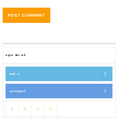
சமூக ஊடகம்
டுவிட்டர்
முகப்புத்தகம்