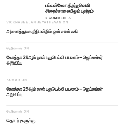
பல்லன்சேன திறந்தவெளி
சிறைச்சாலையிலும் பதற்றம்
0 COMMENTS
VICKNASEELAN JEYATHEVAN
ON
அனைத்துலக நீதிமன்றில் ஒன் சான் சுகி
நெறியாளர்
ON
கோத்தா 29ஆம் நாள் புதுடெல்லி பயணம் – ஜெய்சங்கர்
அறிவிப்பு
KUMAR
ON
கோத்தா 29ஆம் நாள் புதுடெல்லி பயணம் – ஜெய்சங்கர்
அறிவிப்பு
நெறியாளர்
ON
தொடர்புகளுக்கு