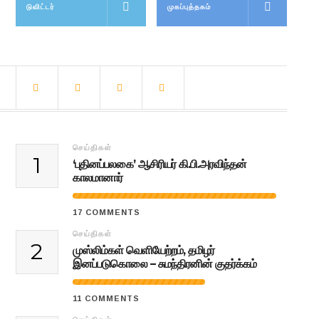
டுவிட்டர்
முகப்புத்தகம்
செய்திகள்
1
‘புதினப்பலகை’ ஆசிரியர் கி.பி.அரவிந்தன்
காலமானார்
17 COMMENTS
செய்திகள்
2
முஸ்லிம்கள் வெளியேற்றம், தமிழர்
இனப்படுகொலை – சுமந்திரனின் குதர்க்கம்
11 COMMENTS