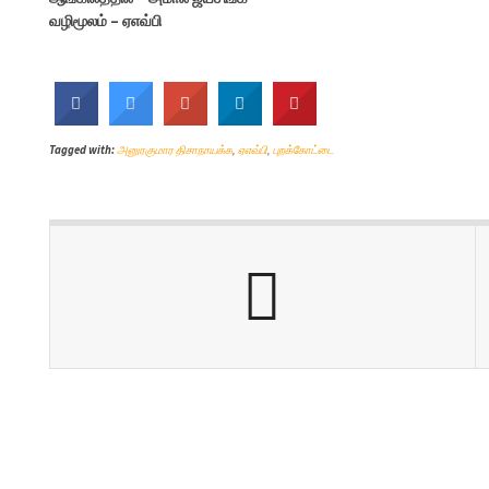
வழிமூலம் – ஏஎவ்பி
Tagged with:
அனுரகுமார திசாநாயக்க
,
ஏஎவ்பி
,
புறக்கோட்டை