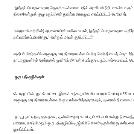
“இந்தப் பொருளாதார நெருக்கடிக்கான பதில் அரசியல் ரீதியாகவே வரும்
நிறைவேற்றுக் குழு உறுப்பினர் துமிந்த நாகமுவ ஏஎவ்பியிடம் கூறினார்.
“(அரசாங்கத்தின்) ஆணையின் வலிமையால், இந்தப் பொருளாதார அதிர்ச்ச
உள்வாங்கப்படுகிறது,” என்றும் அவர் குறிப்பிட்டார்.
அதிபர் தேர்தலில் அனுரகுமார திசாநாயக்க பெற்ற வெற்றியைத் தொடர்ந்த
நாடாளுமன்றத் தேர்தலில் மூன்றில் இரண்டு பங்கு பெரும்பான்மையைப் பெ
‘ஒரு படுகுழிக்குள்’
கொழும்பின் புறக்கோட்டை இரவுச் சந்தையில் வியாபாரம் செய்யும் 55 வ
அனுரகுமார திசாநாயக்கவுக்கு வாக்களித்ததாகவும், ஆனால் நிலைமை
“நமது நாட்டிற்கு ஒரு நல்ல, தன்னிறைவு சகாப்தம் விடியும் என்று நினைத
மாறாக, நாடு மேலும் ஒரு படுகுழியில் மூழ்கிக்கொண்டிருக்கிறது என்ப
குறிப்பிட்டார்.