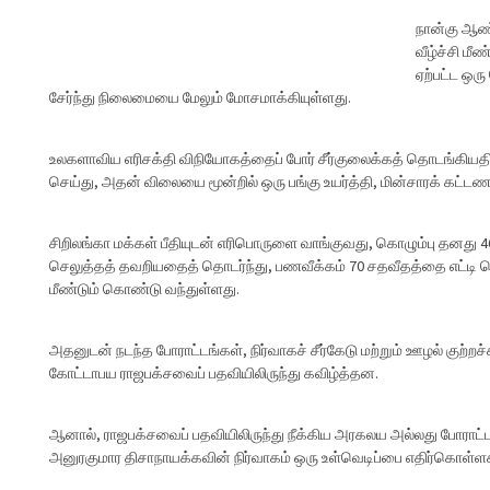
நான்கு ஆண்
வீழ்ச்சி மீ
ஏற்பட்ட ஒரு
சேர்ந்து நிலைமையை மேலும் மோசமாக்கியுள்ளது.
உலகளாவிய எரிசக்தி விநியோகத்தைப் போர் சீர்குலைக்கத் தொடங்கியதில
செய்து, அதன் விலையை மூன்றில் ஒரு பங்கு உயர்த்தி, மின்சாரக் கட்ட
சிறிலங்கா மக்கள் பீதியுடன் எரிபொருளை வாங்குவது, கொழும்பு தனது 46
செலுத்தத் தவறியதைத் தொடர்ந்து, பணவீக்கம் 70 சதவீதத்தை எட்டி
மீண்டும் கொண்டு வந்துள்ளது.
அதனுடன் நடந்த போராட்டங்கள், நிர்வாகச் சீர்கேடு மற்றும் ஊழல் குற்றச
கோட்டாபய ராஜபக்சவைப் பதவியிலிருந்து கவிழ்த்தன.
ஆனால், ராஜபக்சவைப் பதவியிலிருந்து நீக்கிய அரகலய அல்லது போராட்
அனுரகுமார திசாநாயக்கவின் நிர்வாகம் ஒரு உள்வெடிப்பை எதிர்கொள்ளக் 