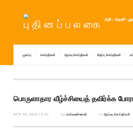
அறி – தெளி – த
முகப்பு
செய்திகள்
ஆய்வு செய்திகள்
சிறப்பு செய்திகள்
கட
பொருளாதார வீழ்ச்சியைத் தவிர்க்க போரா
APR 04, 2026 | 6:01
by
கார்வண்ணன்
in
ஆய்வு செய்திகள்