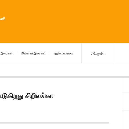
ுணி
்டுரைகள்
ஆய்வு கட்டுரைகள்
புதினப்பார்வை
மேலும் ...
டுகிறது சிறிலங்கா