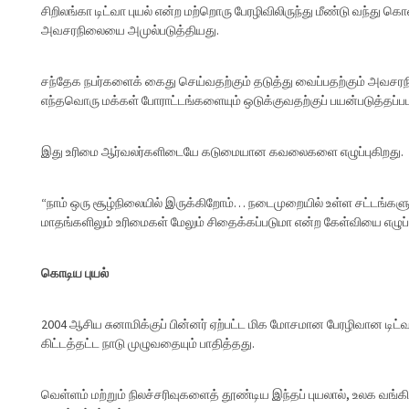
சிறிலங்கா டிட்வா புயல் என்ற மற்றொரு பேரழிவிலிருந்து மீண்டு வந்து
அவசரநிலையை அமுல்படுத்தியது.
சந்தேக நபர்களைக் கைது செய்வதற்கும் தடுத்து வைப்பதற்கும் அவசரநி
எந்தவொரு மக்கள் போராட்டங்களையும் ஒடுக்குவதற்குப் பயன்படுத்தப்ப
இது உரிமை ஆர்வலர்களிடையே கடுமையான கவலைகளை எழுப்புகிறது.
“நாம் ஒரு சூழ்நிலையில் இருக்கிறோம்… நடைமுறையில் உள்ள சட்டங்களும
மாதங்களிலும் உரிமைகள் மேலும் சிதைக்கப்படுமா என்ற கேள்வியை எழுப்ப
கொடிய புயல்
2004 ஆசிய சுனாமிக்குப் பின்னர் ஏற்பட்ட மிக மோசமான பேரழிவான டிட்
கிட்டத்தட்ட நாடு முழுவதையும் பாதித்தது.
வெள்ளம் மற்றும் நிலச்சரிவுகளைத் தூண்டிய இந்தப் புயலால், உலக வங்கிய