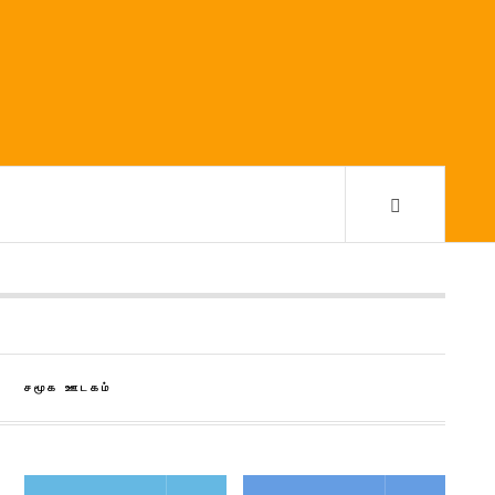
சமூக ஊடகம்