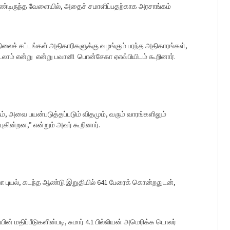
 கொண்டிருந்த வேளையில், அதைச் சமாளிப்பதற்காக அரசாங்கம்
லைச் சட்டங்கள் அதிகாரிகளுக்கு வழங்கும் பரந்த அதிகாரங்கள்,
டலாம் என்று என்று பவானி பொன்சேகா ஏஎவ்பியிடம் கூறினார்.
், அவை பயன்படுத்தப்படும் விதமும், வரும் வாரங்களிலும்
ுகின்றன,” என்றும் அவர் கூறினார்.
வா புயல், கடந்த ஆண்டு இறுதியில் 641 பேரைக் கொன்றதுடன்,
ின் மதிப்பீடுகளின்படி, சுமார் 4.1 பில்லியன் அமெரிக்க டொலர்