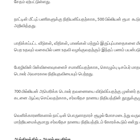
சேதம் ஏற்பட்டுள்ளது.
நாட்டின் மீட்புப் பணிகளுக்கு நிதியளிப்பதற்காக, 500 பில்லியன் ரூபா
அறிவித்தது.
பாதிக்கப்பட்ட வீடுகள், வீதிகள், பாலங்கள் மற்றும் இருப்புப்பாதைகளை 
பெற உதவும் வகையில் பண உதவி வழங்குவதற்கும் இந்தப் பணம் பயன்படுத
பேரழிவின் பின்விளைவுகளைச் சமாளிப்பதற்காக, கொழும்பு டிசம்பர் மாத
டொலர் அவசரகால நிதியுதவியையும் பெற்றது.
700 மில்லியன் அமெரிக்க டொலர் தவணையை விடுவிப்பதற்கு முன்னர் தனத
கடனை ஆய்வு செய்வதற்காக, சர்வதேச நாணய நிதியத்தின் தூதுக்குழு ஒ
வெளிக்காரணிகளால் நாட்டின் பொருளாதாரச் சூழல் மோசமடைந்து வர
மாற்றியமைக்குமாறு சர்வதேச நாணய நிதியத்திடம் கோரக்கூடும் என்று 
ஆங்கிலத்தில் – அமால் ஜயசிங்க