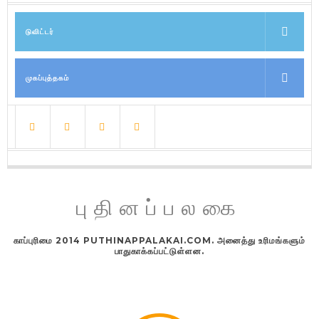
டுவிட்டர்
முகப்புத்தகம்
புதினப்பலகை
காப்புரிமை 2014 PUTHINAPPALAKAI.COM. அனைத்து உரிமங்களும்
பாதுகாக்கப்பட்டுள்ளன.