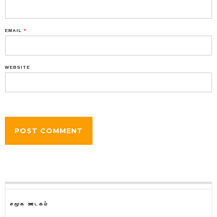
EMAIL
*
WEBSITE
சமூக ஊடகம்