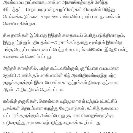
அண்மைய நாட்களாக, மாலிமா அரசாங்கத்தைச் சேர்ந்த
கிட்டத்தட்ட 15 நாடாளுமன்ற உறுப்பினர்கள் விரைவில் பிரிந்து
செல்லக்கூடும் என சமூக ஊடகங்களில் பரபரப்பாக தகவல்கள்
வெளியாகின்றன.
சில தளங்கள் இப்போது இந்தக் கதையைப் பெரிதுபடுத்தினாலும்,
இது முற்றிலும் புதியதல்ல—அரசாங்கம் தனது மூன்றில் இரண்டு
பங்கு பெரும்பான்மையைப் பெற்ற சில வாரங்களிலேயே இதேபோன்ற
கவலைகள் வெளிப்பட்டது.
அந்தக் காலத்தில், பரந்த கூட்டணிக்குள், குறிப்பாக மையமான
ஜேவிபி அணிக்கும் மாலிமாவின் கீழ் அணிதிரண்டிருந்த மற்ற
குழுக்களுக்கும் இடையே உள்ளக பதற்றங்கள் நிலவுவதற்கான
ஆரம்ப அறிகுறிகள் தென்பட்டன.
கல்வித் தகுதிகள், கொள்கை வழிமுறைகள் மற்றும் உட்கட்சிப்
பூசல்கள் தொடர்பான கருத்து வேறுபாடுகள், கட்சித் தலைமை
வட்டாரங்களுக்குள் அவ்வப்போது சூடான விவாதங்களுக்கு
வழிவகுத்து, உரசலை ஏற்படுத்துவதாகக் கூறப்பட்டது.