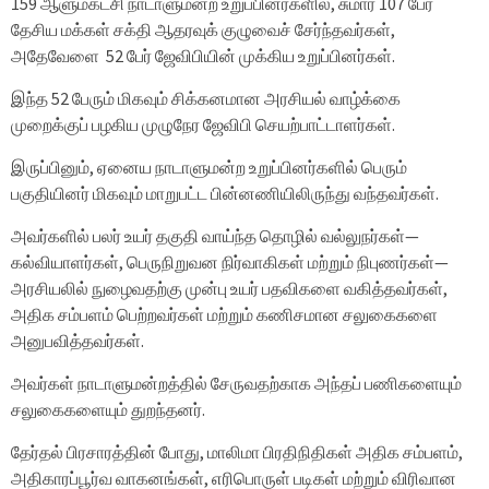
159 ஆளும்கட்சி நாடாளுமன்ற உறுப்பினர்களில், சுமார் 107 பேர்
தேசிய மக்கள் சக்தி ஆதரவுக் குழுவைச் சேர்ந்தவர்கள்,
அதேவேளை 52 பேர் ஜேவிபியின் முக்கிய உறுப்பினர்கள்.
இந்த 52 பேரும் மிகவும் சிக்கனமான அரசியல் வாழ்க்கை
முறைக்குப் பழகிய முழுநேர ஜேவிபி செயற்பாட்டாளர்கள்.
இருப்பினும், ஏனைய நாடாளுமன்ற உறுப்பினர்களில் பெரும்
பகுதியினர் மிகவும் மாறுபட்ட பின்னணியிலிருந்து வந்தவர்கள்.
அவர்களில் பலர் உயர் தகுதி வாய்ந்த தொழில் வல்லுநர்கள்—
கல்வியாளர்கள், பெருநிறுவன நிர்வாகிகள் மற்றும் நிபுணர்கள்—
அரசியலில் நுழைவதற்கு முன்பு உயர் பதவிகளை வகித்தவர்கள்,
அதிக சம்பளம் பெற்றவர்கள் மற்றும் கணிசமான சலுகைகளை
அனுபவித்தவர்கள்.
அவர்கள் நாடாளுமன்றத்தில் சேருவதற்காக அந்தப் பணிகளையும்
சலுகைகளையும் துறந்தனர்.
தேர்தல் பிரசாரத்தின் போது, ​​மாலிமா பிரதிநிதிகள் அதிக சம்பளம்,
அதிகாரப்பூர்வ வாகனங்கள், எரிபொருள் படிகள் மற்றும் விரிவான