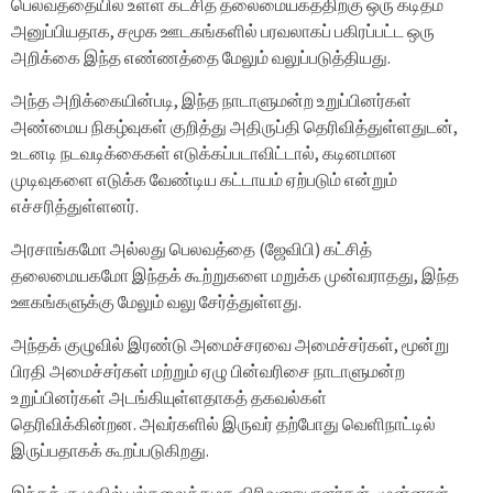
பெலவத்தையில் உள்ள கட்சித் தலைமையகத்திற்கு ஒரு கடிதம்
அனுப்பியதாக, சமூக ஊடகங்களில் பரவலாகப் பகிரப்பட்ட ஒரு
அறிக்கை இந்த எண்ணத்தை மேலும் வலுப்படுத்தியது.
அந்த அறிக்கையின்படி, இந்த நாடாளுமன்ற உறுப்பினர்கள்
அண்மைய நிகழ்வுகள் குறித்து அதிருப்தி தெரிவித்துள்ளதுடன்,
உடனடி நடவடிக்கைகள் எடுக்கப்படாவிட்டால், கடினமான
முடிவுகளை எடுக்க வேண்டிய கட்டாயம் ஏற்படும் என்றும்
எச்சரித்துள்ளனர்.
அரசாங்கமோ அல்லது பெலவத்தை (ஜேவிபி) கட்சித்
தலைமையகமோ இந்தக் கூற்றுகளை மறுக்க முன்வராதது, இந்த
ஊகங்களுக்கு மேலும் வலு சேர்த்துள்ளது.
அந்தக் குழுவில் இரண்டு அமைச்சரவை அமைச்சர்கள், மூன்று
பிரதி அமைச்சர்கள் மற்றும் ஏழு பின்வரிசை நாடாளுமன்ற
உறுப்பினர்கள் அடங்கியுள்ளதாகத் தகவல்கள்
தெரிவிக்கின்றன.
அவர்களில் இருவர் தற்போது வெளிநாட்டில்
இருப்பதாகக் கூறப்படுகிறது.