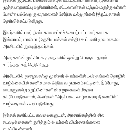
இந்தக் குழுவில் பல்கலைக்கழக விரிவுரையாளர்கள், முன்னாள்
மூத்த பாதுகாப்பு அதிகாரிகள், சட்டவாளர்கள் மற்றும் மருத்துவர்கள்
போன்ற பல்வேறு துறைகளைச் சேர்ந்த வல்லுநர்கள் இருப்பதாகக்
தெரிவிக்கப்படுகிறது.
இவர்களில் பலர் நீண்டகால கட்சிச் செயற்பாட்டாளர்களாக
இல்லாமல், மாலிமா ( தேசிய மக்கள் சக்தி) கூட்டணி மூலமாகவே
அரசியலில் நுழைந்தவர்கள்.
அவர்களின் முக்கியக் குறைகளில் ஒன்று பொருளாதாரம்
சார்ந்ததாகத் தெரிகிறது.
அரசியலில் நுழைவதற்கு முன்னர் அவர்களில் பலர் தங்கள் தொழில்
வாழ்க்கையில் கணிசமாக அதிக வருமானம் ஈட்டினர். இப்போது, ​​
நாடாளுமன்ற உறுப்பினர்களின் சலுகைகள் மீதான
கட்டுப்பாடுகளால், அவர்கள் “அடிப்படை வாழ்வாதார நிலையில்”
வாழ்வதாகக் கூறப்படுகிறது.
இந்தத் தனிப்பட்ட கவலைகளுடன், அரசாங்கத்தின் சில
நடவடிக்கைகள் குறித்தும் அவர்கள் விமர்சனங்களை
எழுப்பியுள்ளனர்.