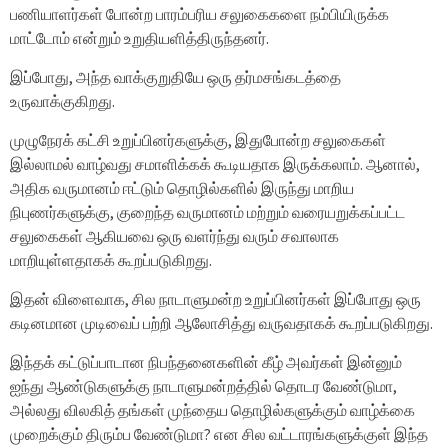
பணியாளர்கள் போன்ற பாரம்பரிய சலுகைகளை நம்பியிருக்க
மாட்டோம் என்றும் உறுதியளித்திருந்தனர்.
இப்போது, ​​அந்த வாக்குறுதியே ஒரு தர்மசங்கடத்தை
உருவாக்குகிறது.
முழுநேரக் கட்சி உறுப்பினர்களுக்கு, இதுபோன்ற சலுகைகள்
இல்லாமல் வாழ்வது சமாளிக்கக் கூடியதாக இருக்கலாம். ஆனால்,
அதிக வருமானம் ஈட்டும் தொழில்களில் இருந்து மாறிய
நிபுணர்களுக்கு, குறைந்த வருமானம் மற்றும் வரையறுக்கப்பட்ட
சலுகைகள் ஆகியவை ஒரு வளர்ந்து வரும் சவாலாக
மாறியுள்ளதாகக் கூறப்படுகிறது.
இதன் விளைவாக, சில நாடாளுமன்ற உறுப்பினர்கள் இப்போது ஒரு
கடினமான முடிவைப் பற்றி ஆலோசித்து வருவதாகக் கூறப்படுகிறது.
இந்தக் கட்டுப்பாடான நிபந்தனைகளின் கீழ் அவர்கள் இன்னும்
ஐந்து ஆண்டுகளுக்கு நாடாளுமன்றத்தில் தொடர வேண்டுமா,
அல்லது விலகித் தங்கள் முந்தைய தொழில்களுக்கும் வாழ்க்கை
முறைக்கும் திரும்ப வேண்டுமா? என சில வட்டாரங்களுக்குள் இந்த