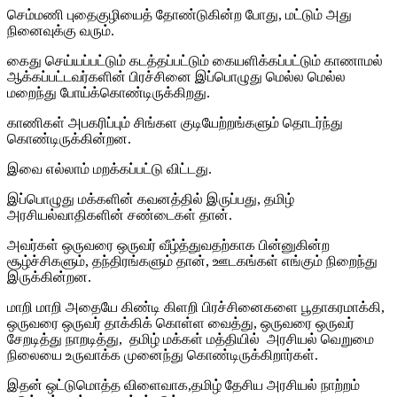
செம்மணி புதைகுழியைத் தோண்டுகின்ற போது, மட்டும் அது
நினைவுக்கு வரும்.
கைது செய்யப்பட்டும் கடத்தப்பட்டும் கையளிக்கப்பட்டும் காணாமல்
ஆக்கப்பட்டவர்களின் பிரச்சினை இப்பொழுது மெல்ல மெல்ல
மறைந்து போய்க்கொண்டிருக்கிறது.
காணிகள் அபகரிப்பும் சிங்கள குடியேற்றங்களும் தொடர்ந்து
கொண்டிருக்கின்றன.
இவை எல்லாம் மறக்கப்பட்டு விட்டது.
இப்பொழுது மக்களின் கவனத்தில் இருப்பது, தமிழ்
அரசியல்வாதிகளின் சண்டைகள் தான்.
அவர்கள் ஒருவரை ஒருவர் வீழ்த்துவதற்காக பின்னுகின்ற
சூழ்ச்சிகளும், தந்திரங்களும் தான், ஊடகங்கள் எங்கும் நிறைந்து
இருக்கின்றன.
மாறி மாறி அதையே கிண்டி கிளறி பிரச்சினைகளை பூதாகரமாக்கி,
ஒருவரை ஒருவர் தாக்கிக் கொள்ள வைத்து, ஒருவரை ஒருவர்
சேறடித்து நாறடித்து, தமிழ் மக்கள் மத்தியில் அரசியல் வெறுமை
நிலையை உருவாக்க முனைந்து கொண்டிருக்கிறார்கள்.
இதன் ஒட்டுமொத்த விளைவாக,தமிழ் தேசிய அரசியல் நாற்றம்