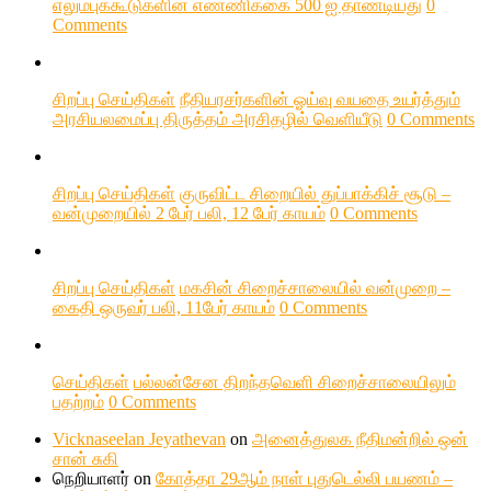
எலும்புக்கூடுகளின் எண்ணிக்கை 500 ஐ தாண்டியது
0
Comments
சிறப்பு செய்திகள்
நீதியரசர்களின் ஓய்வு வயதை உயர்த்தும்
அரசியலமைப்பு திருத்தம் அரசிதழில் வெளியீடு
0 Comments
சிறப்பு செய்திகள்
குருவிட்ட சிறையில் துப்பாக்கிச் சூடு –
வன்முறையில் 2 பேர் பலி, 12 பேர் காயம்
0 Comments
சிறப்பு செய்திகள்
மகசின் சிறைச்சாலையில் வன்முறை –
கைதி ஒருவர் பலி, 11பேர் காயம்
0 Comments
செய்திகள்
பல்லன்சேன திறந்தவெளி சிறைச்சாலையிலும்
பதற்றம்
0 Comments
Vicknaseelan Jeyathevan
on
அனைத்துலக நீதிமன்றில் ஒன்
சான் சுகி
நெறியாளர்
on
கோத்தா 29ஆம் நாள் புதுடெல்லி பயணம் –