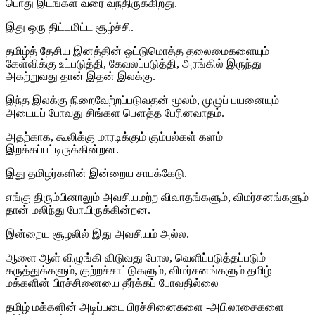
பொது இடங்கள் வரை வந்திருக்கிறது.
இது ஒரு திட்டமிட்ட சூழ்ச்சி.
தமிழ்த் தேசிய இனத்தின் ஒட்டுமொத்த தலைமைகளையும்
கேள்விக்கு உட்படுத்தி, கேவலப்படுத்தி, அரங்கில் இருந்து
அகற்றுவது தான் இதன் இலக்கு.
இந்த இலக்கு நிறைவேற்றப்படுவதன் மூலம், முழுப் பயனையும்
அடையப் போவது சிங்கள பௌத்த பேரினவாதம்.
அதற்காக, கூலிக்கு மாரடிக்கும் கும்பல்கள் களம்
இறக்கப்பட்டிருக்கின்றன.
இது தமிழர்களின் இன்றைய சாபக்கேடு.
எங்கு திரும்பினாலும் அவசியமற்ற விவாதங்களும், விமர்சனங்களும்
தான் மலிந்து போயிருக்கின்றன.
இன்றைய சூழலில் இது அவசியம் அல்ல.
ஆளை ஆள் விழுங்கி விடுவது போல, வெளிப்படுத்தப்படும்
கருத்துக்களும், குற்றச்சாட்டுகளும், விமர்சனங்களும் தமிழ்
மக்களின் பிரச்சினையை தீர்க்கப் போவதில்லை
தமிழ் மக்களின் அடிப்படை பிரச்சினைகளை -அபிலாசைகளை