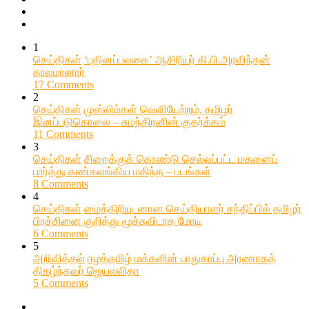
1
செய்திகள்
‘புதினப்பலகை’ ஆசிரியர் கி.பி.அரவிந்தன்
காலமானார்
17 Comments
2
செய்திகள்
முஸ்லிம்கள் வெளியேற்றம், தமிழர்
இனப்படுகொலை – சுமந்திரனின் குதர்க்கம்
11 Comments
3
செய்திகள்
சிறைக்குக் கொண்டு செல்லப்பட்ட மகனைப்
பார்த்து கண்கலங்கிய மகிந்த – படங்கள்
8 Comments
4
செய்திகள்
மைத்திரியுடனான செய்தியாளர் சந்திப்பில் தமிழர்
பிரச்சினை குறித்து மூச்சுவிடாத மோடி
6 Comments
5
அறிவித்தல்
ஈழத்தமிழ் மக்களின் பாதுகாப்பு அரணாகத்
திகழ்ந்தவர் ஜெயலலிதா
5 Comments