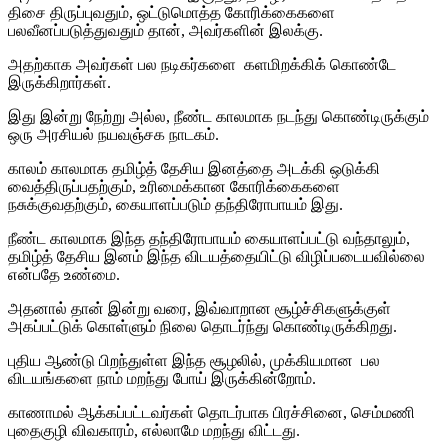
திசை திருப்புவதும், ஒட்டுமொத்த கோரிக்கைகளை
பலவீனப்படுத்துவதும் தான், அவர்களின் இலக்கு.
அதற்காக அவர்கள் பல நடிகர்களை களமிறக்கிக் கொண்டே
இருக்கிறார்கள்.
இது இன்று நேற்று அல்ல, நீண்ட காலமாக நடந்து கொண்டிருக்கும்
ஒரு அரசியல் நயவஞ்சக நாடகம்.
காலம் காலமாக தமிழ்த் தேசிய இனத்தை அடக்கி ஒடுக்கி
வைத்திருப்பதற்கும், உரிமைக்கான கோரிக்கைகளை
நசுக்குவதற்கும், கையாளப்படும் தந்திரோபாயம் இது.
நீண்ட காலமாக இந்த தந்திரோபாயம் கையாளப்பட்டு வந்தாலும்,
தமிழ்த் தேசிய இனம் இந்த விடயத்தையிட்டு விழிப்படையவில்லை
என்பதே உண்மை.
அதனால் தான் இன்று வரை, இவ்வாறான சூழ்ச்சிகளுக்குள்
அகப்பட்டுக் கொள்ளும் நிலை தொடர்ந்து கொண்டிருக்கிறது.
புதிய ஆண்டு பிறந்துள்ள இந்த சூழலில், முக்கியமான பல
விடயங்களை நாம் மறந்து போய் இருக்கின்றோம்.
காணாமல் ஆக்கப்பட்டவர்கள் தொடர்பாக பிரச்சினை, செம்மணி
புதைகுழி விவகாரம், எல்லாமே மறந்து விட்டது.