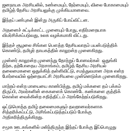
ஜனநாயக அரசியலில், உண்மையும், நேர்மையும், விலை போகாமையும்
தமிழ்த் தேசிய அரசியலுக்கு முக்கியமானவை.
இந்தப் பண்புகள் இன்று அருகிப் போய்விட்டன.
அதனைச் சுட்டிக்காட்ட முனையும் போது, எதிர்மறையாக
விமர்சிக்கப்படுவது, உலக வழக்கமாகி விட்டது.
இந்தச் சூழலை சிங்கள பௌத்த தேசியவாதம் பயன்படுத்திக்
கொண்டு, தமிழர் தாயகத்தில் காலூன்ற முனைகிறது.
முன்னர் காலூன்ற முனைந்து தோற்றுப் போனவர்கள் ஒதுங்கி
நிற்க, தற்போதைய அரசாங்கம், தமிழ்த் தேசிய அரசியல்
தலைமைகளை ஒதுக்கித் தள்ளிவிட்டு, சமத்துவமான அரசு என்ற
போர்வையில் ஒற்றையாட்சி அரசியலை முன்னெடுக்க முனைகிறது.
மாற்றம் என்ற மாயையை காண்பித்து, தமிழ் மக்களை தம் பக்கம்
திருப்பி, அவர்களின் கைகளைக் கொண்டே கண்களை குத்திக்
கொள்ள வைக்கின்ற சதித்திட்டம் அரங்கேற்றப்படுகிறது.
ஒட்டுமொத்த தமிழ் தலைமைகளும் தவறானவர்களாக
சித்தரிக்கப்பட்டு, அசிங்கப்படுத்தப்படும் போக்கு
அதிகரித்திருக்கிறது.
சமூக ஊடகங்களில் மலிந்திருந்த இந்தப் போக்கு இப்பொழுது