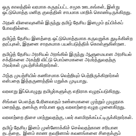
ஒரு காலத்தில் வரமாக கருதப்பட்ட சமூக ஊடகங்கள், இன்று
ஒட்டுமொத்த மனித குலத்தின் சாபமாக மாறிக் கொண்டிருக்கிறது.
அதன் விளைவுகளில் இருந்து தமிழ் தேசிய இனமும் தப்பிக்கப்
போவதில்லை.
தமிழ்த் தேசிய இனத்தை ஒட்டுமொத்தமாக கருவறுக்க துடிக்கின்ற
தரப்புகள், இதனை சாதகமாக பயன்படுத்திக் கொள்ளுகின்றன.
தமிழ்த் தேசிய அரசியல் அரங்கில் இருந்து ஆளுமையான அரசியல்
சக்திகளை அகற்றி விட்டு பொம்மைகளை அமர்த்துவதற்கு
அவர்கள் முயற்சிக்கிறார்கள்.
அந்த முயற்சியில் கணிசமாக வெற்றியும் பெற்றிருக்கிறார்கள்
என்பதை இத்தருணத்தில் மறுக்க முடியாது.
வரலாறு இப்பொழுது தமிழர்களுக்கு எதிராக எழுதப்படுகிறது.
சிங்கள பௌத்த பேரினவாதம் உண்மைகளை முற்றும் முழுதாக
மறைத்து, தனக்கு சார்பான ஒரு வரலாற்றை எழுத முனைகிறது.
வரலாற்றை திசை மாற்றுவதற்கு, பலர் களமிறக்கப்பட்டிருக்கிறார்கள்.
தமிழ் தேசிய இனம் முன்னோக்கிச் செல்வதற்கான சரியான
தடத்தை, இனம் காண தவறினால் கவனங்களை சிதைக்கும்