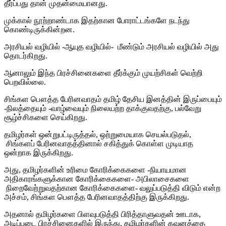
தீர்ப்பது தான் முதன்மையானது.
முக்கால் நூற்றாண்டாக இதற்கான போராட்டங்களே நடந்து
கொண்டிருக்கின்றன.
அரசியல் வழியில் -ஆயுத வழியில்- மீண்டும் அரசியல் வழியில் அது
தொடர்கிறது.
ஆனாலும் இந்த பிரச்சினைகளை தீர்க்கும் முயற்சிகள் வெற்றி
பெறவில்லை.
சிங்கள பௌத்த பேரினவாதம் தமிழ் தேசிய இனத்தின் இருப்பையும்
-நிலத்தையும் -வாழ்வையும் நிலையற்ற தாக்குவதற்கு, பல்வேறு
சூழ்ச்சிகளை செய்கிறது.
தமிழர்கள் ஒன்றுபட்டிருத்தல், ஒற்றுமையாக செயல்படுதல்,
சிங்களப் பேரினவாதத்தினால் சகித்துக் கொள்ள முடியாத
ஒன்றாக இருக்கிறது.
அது, தமிழர்களின் உரிமை கோரிக்கைகளை -நியாயமான
அதிகாரங்களுக்கான கோரிக்கைகளை- அபிலாசைகளை
நிறைவேற்றுவதற்கான கோரிக்கைகளை- வலுப்படுத்தி விடும் என்ற
அச்சம், சிங்கள பௌத்த பேரினவாதத்திற்கு இருக்கிறது.
அதனால் தமிழர்களை பிளவுபடுத்தி பிரித்தாளுவதன் ஊடாக,
அடிப்படை பிரச்சினைகளில் இருந்து, தமிழர்களின் கவனத்தை