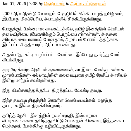
Jan 01, 2026 | 3:08
by
நெறியாளர்
in
ஆய்வு கட்டுரைகள்
2009 ஆம் ஆண்டு மே மாதம் பேரூழியில் சிக்கிய ஈழத் தமிழினம்,
இப்போது மிகப்பெரிய, அபாயத்தில் சிக்கியிருக்கிறது.
போருக்குப் பின்னரான காலகட்டத்தில், தமிழ் இனத்தின் அரசியல்
தலைவிதியை தீர்மானிக்கும் பொறுப்பை ஏற்றவர்கள், அதனை
சரியாக கையாளாமல் போனதால், அரசியல் போராட்டத்திற்காக
இடப்பட்ட அத்திவாரம், ஆட்டம் கண்டது.
அதன் மீது, கட்டி எழுப்பப்பட்ட கோட்டை இப்போது தகர்ந்து போய்
கிடக்கிறது.
தூர நோக்கற்ற அரசியல் தலைமைகள், சுயஇலாப போக்கு, உள்ளக
முரண்பாடுகள்- எல்லாவற்றின் கலவையுமாக தமிழ் தேசிய அரசியல்
இன்று மாற்றம் கண்டுள்ளது.
இது விமர்சனத்துக்குரிய- திருத்தப்பட வேண்டி தவறு.
இந்த தவறை திருத்திக் கொள்ள வேண்டியவர்கள், அதற்கு
தயாராக இல்லாதிருக்கின்றனர்.
தமிழ்த் தேசிய இனத்தின் நலன்கருதி, இவ்வாறான
விமர்சனங்களை தவிர்த்து விட்டு போனதன் விளைவு, இத்தகைய
மெத்தனப் போக்கிற்கு வழிவிட்டிருக்கிறது.