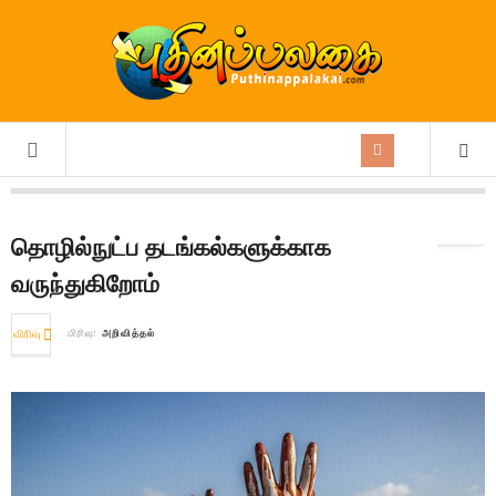
பிரிவு:
அறிவித்தல்
தொழில்நுட்ப தடங்கல்களுக்காக
வருந்துகிறோம்
விரிவு
பிரிவு:
அறிவித்தல்