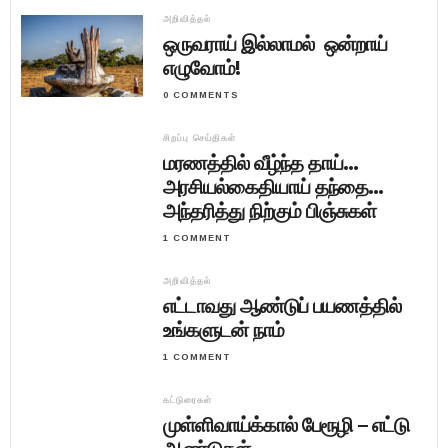
அறிவித்தல்
ஒருவராய் இல்லாமல் ஒன்றாய்
எழுவோம்!
0 COMMENTS
சிறப்பு செய்திகள்
மரணத்தில் வீழ்ந்த தாய்…
அரசியல்கைதியாய் தந்தை…
அந்தரித்து நிற்கும் பிஞ்சுகள்
1 COMMENT
அறிவித்தல்
எட்டாவது ஆண்டுப் பயணத்தில்
உங்களுடன் நாம்
1 COMMENT
கட்டுரைகள்
முள்ளிவாய்க்கால் பேரூழி – எட்டு