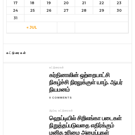
17
18
19
20
21
22
23
24
25
26
27
28
29
30
31
« JUL
கட்டுரைகள்
கட்டுரைகள்
கர்தினாலின் ஒற்றையாட்சி
நிகழ்ச்சி நிரலுக்குள் யாழ். ஆயர்
நியமனம்
0 COMMENTS
ஆய்வு கட்டுரைகள்
ஹெய்டியில் சிறிலங்கா படைகள்
நிறுத்தப்படுவதை எதிர்க்கும்
மனித உரிமை அமைப்புகள்