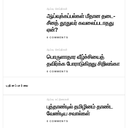
ஆய்வு செய்திகள்
ஆய்வுக்கப்பல்கள் மீதான தடை-
சீனத் தூதுவர் கவலைப்படாதது
ஏன்?
0 COMMENTS
ஆய்வு செய்திகள்
பொருளாதார வீழ்ச்சியைத்
தவிர்க்க போராடுகிறது சிறிலங்கா
0 COMMENTS
புதினப்பார்வை
ஆய்வு கட்டுரைகள்
புத்தாண்டில் தமிழினம் தாண்ட
வேண்டிய சவால்கள்
0 COMMENTS