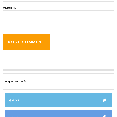
WEBSITE
சமூக ஊடகம்
டுவிட்டர்