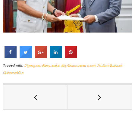
Tagged with:
அனுரகுமார திசாநாயக்க
,
திருகோணமலை
,
வைஸ் அட்மிரல் டேமியன்
பெர்னாண்டோ