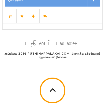
முகப்புத்தகம்
புதினப்பலகை
காப்புரிமை 2014 PUTHINAPPALAKAI.COM. அனைத்து உரிமங்களும்
பாதுகாக்கப்பட்டுள்ளன.