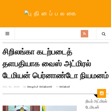
சிறிலங்கா கடற்படைத்
தளபதியாக வைஸ் அட்மிரல்
டேமியன் பெர்னாண்டோ நியமனம்
JUL 01, 2026
by
கொழும்புச் செய்தியாளர்
in
செய்திகள்
றியர் அட்மிரல்
டேமியன்