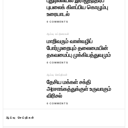
புதுடில்லியில் இராஜதந்திரப்
புயலைக் கிளப்பிய கொழும்பு
உரையாடல்
0 COMMENTS
ஆய்வு கட்டுரைகள்
மாறிவரும் வான்வழிப்
போர்முறையும் தலைமையின்
தகவமைப்பு முக்கியத்துவமும்
0 COMMENTS
ஆய்வு செய்திகள்
தேசிய மக்கள் சக்தி
அரசாங்கத்துக்குள் உருவாகும்
விரிசல்
0 COMMENTS
ஆய்வு செய்திகள்