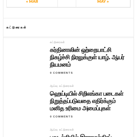
« MAR
MAY »
கட்டுரைகள்
கட்டுரைகள்
கர்தினாலின் ஒற்றையாட்சி
நிகழ்ச்சி நிரலுக்குள் யாழ். ஆயர்
நியமனம்
0 COMMENTS
ஆய்வு கட்டுரைகள்
ஹெய்டியில் சிறிலங்கா படைகள்
நிறுத்தப்படுவதை எதிர்க்கும்
மனித உரிமை அமைப்புகள்
0 COMMENTS
ஆய்வு கட்டுரைகள்