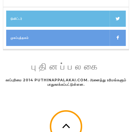
டுவிட்டர்
முகப்புத்தகம்
புதினப்பலகை
காப்புரிமை 2014 PUTHINAPPALAKAI.COM. அனைத்து உரிமங்களும்
பாதுகாக்கப்பட்டுள்ளன.