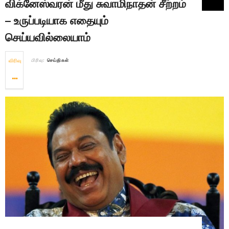
விக்னேஸ்வரன் மீது சுவாமிநாதன் சீற்றம்
– உருப்படியாக எதையும்
செய்யவில்லையாம்
விரிவு
பிரிவு:
செய்திகள்