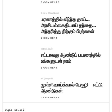
0 COMMENTS
சிறப்பு செய்திகள்
மரணத்தில் வீழ்ந்த தாய்…
அரசியல்கைதியாய் தந்தை…
அந்தரித்து நிற்கும் பிஞ்சுகள்
1 COMMENT
அறிவித்தல்
எட்டாவது ஆண்டுப் பயணத்தில்
உங்களுடன் நாம்
1 COMMENT
கட்டுரைகள்
முள்ளிவாய்க்கால் பேரூழி – எட்டு
ஆண்டுகள்
0 COMMENTS
சமூக ஊடகம்