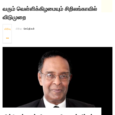
வரும் வெள்ளிக்கிழமையும் சிறிலங்காவில்
விடுமுறை
விரிவு
பிரிவு:
செய்திகள்