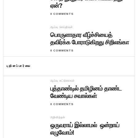
ஏன்?
0 COMMENTS
ஆய்வு செய்திகள்
பொருளாதார வீழ்ச்சியைத்
தவிர்க்க போராடுகிறது சிறிலங்கா
0 COMMENTS
புதினப்பார்வை
ஆய்வு கட்டுரைகள்
புத்தாண்டில் தமிழினம் தாண்ட
வேண்டிய சவால்கள்
0 COMMENTS
அறிவித்தல்
ஒருவராய் இல்லாமல் ஒன்றாய்
எழுவோம்!