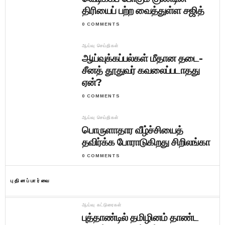
திரியைப் பற்ற வைத்துள்ள சஜித்
0 COMMENTS
ஆய்வு செய்திகள்
ஆய்வுக்கப்பல்கள் மீதான தடை-
சீனத் தூதுவர் கவலைப்படாதது
ஏன்?
0 COMMENTS
ஆய்வு செய்திகள்
பொருளாதார வீழ்ச்சியைத்
தவிர்க்க போராடுகிறது சிறிலங்கா
0 COMMENTS
புதினப்பார்வை
ஆய்வு கட்டுரைகள்
புத்தாண்டில் தமிழினம் தாண்ட