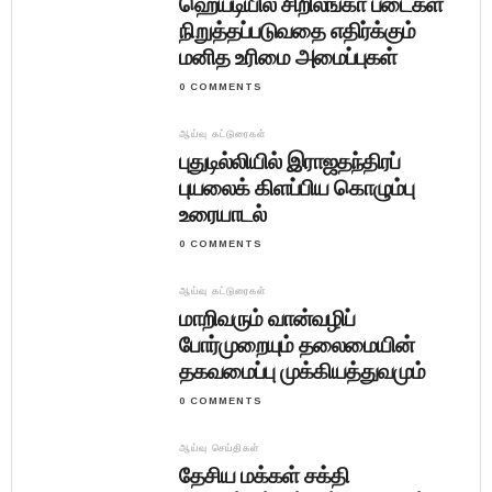
ஹெய்டியில் சிறிலங்கா படைகள்
நிறுத்தப்படுவதை எதிர்க்கும்
மனித உரிமை அமைப்புகள்
0 COMMENTS
ஆய்வு கட்டுரைகள்
புதுடில்லியில் இராஜதந்திரப்
புயலைக் கிளப்பிய கொழும்பு
உரையாடல்
0 COMMENTS
ஆய்வு கட்டுரைகள்
மாறிவரும் வான்வழிப்
போர்முறையும் தலைமையின்
தகவமைப்பு முக்கியத்துவமும்
0 COMMENTS
ஆய்வு செய்திகள்
தேசிய மக்கள் சக்தி