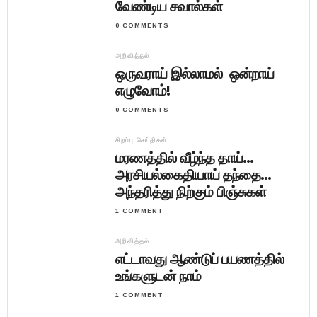
வேண்டிய சவால்கள்
0 COMMENTS
அறிவித்தல்
ஒருவராய் இல்லாமல் ஒன்றாய்
எழுவோம்!
0 COMMENTS
சிறப்பு செய்திகள்
மரணத்தில் வீழ்ந்த தாய்…
அரசியல்கைதியாய் தந்தை…
அந்தரித்து நிற்கும் பிஞ்சுகள்
1 COMMENT
அறிவித்தல்
எட்டாவது ஆண்டுப் பயணத்தில்
உங்களுடன் நாம்
1 COMMENT