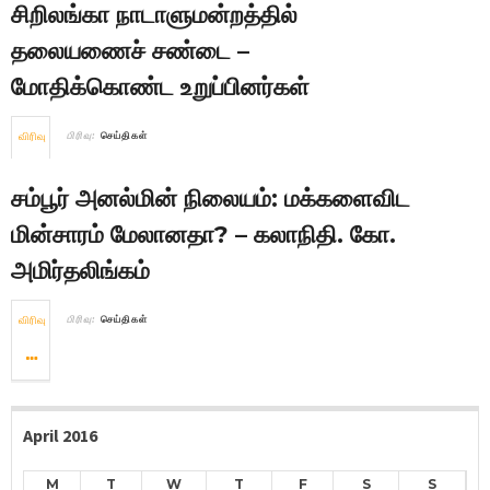
சிறிலங்கா நாடாளுமன்றத்தில்
தலையணைச் சண்டை –
மோதிக்கொண்ட உறுப்பினர்கள்
விரிவு
பிரிவு:
செய்திகள்
சம்பூர் அனல்மின் நிலையம்: மக்களைவிட
மின்சாரம் மேலானதா? – கலாநிதி. கோ.
அமிர்தலிங்கம்
விரிவு
பிரிவு:
செய்திகள்
April 2016
M
T
W
T
F
S
S