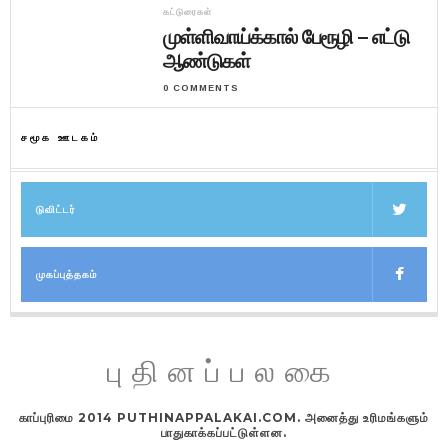
கட்டுரைகள்
முள்ளிவாய்க்கால் பேரூழி – எட்டு
ஆண்டுகள்
0 COMMENTS
சமூக ஊடகம்
டுவிட்டர்
முகப்புத்தகம்
புதினப்பலகை
காப்புரிமை 2014 PUTHINAPPALAKAI.COM. அனைத்து உரிமங்களும்
பாதுகாக்கப்பட்டுள்ளன.