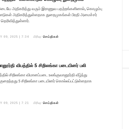
இடையே அதிகரித்து வரும் இராணுவ பதற்றங்களினால், கொழும்பு
ாடுகள் அதிகரித்துள்ளதாக துறைமுகங்கள் பிரதி அமைச்சர்
தெரிவித்துள்ளார்.
பிரிவு:
Y 09, 2025 | 7:34
செய்திகள்
னூர்தி விபத்தில் 5 சிறிலங்கா படையினர் பலி
த்தில் சிறிலங்கா விமானப்படை உலங்குவானூர்தி வீழ்ந்து
, குறைந்தது 5 சிறிலங்கா படையினர் கொல்லப்பட்டுள்ளதாக
பிரிவு:
Y 09, 2025 | 7:21
செய்திகள்