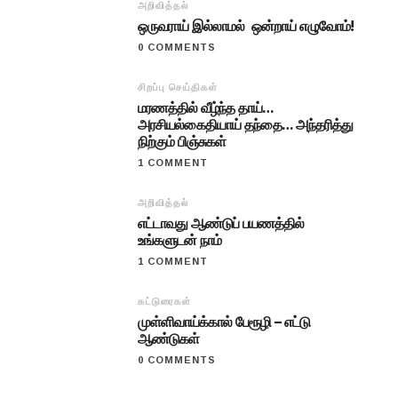
அறிவித்தல்
ஒருவராய் இல்லாமல் ஒன்றாய் எழுவோம்!
0 COMMENTS
சிறப்பு செய்திகள்
மரணத்தில் வீழ்ந்த தாய்…
அரசியல்கைதியாய் தந்தை… அந்தரித்து
நிற்கும் பிஞ்சுகள்
1 COMMENT
அறிவித்தல்
எட்டாவது ஆண்டுப் பயணத்தில்
உங்களுடன் நாம்
1 COMMENT
கட்டுரைகள்
முள்ளிவாய்க்கால் பேரூழி – எட்டு
ஆண்டுகள்
0 COMMENTS