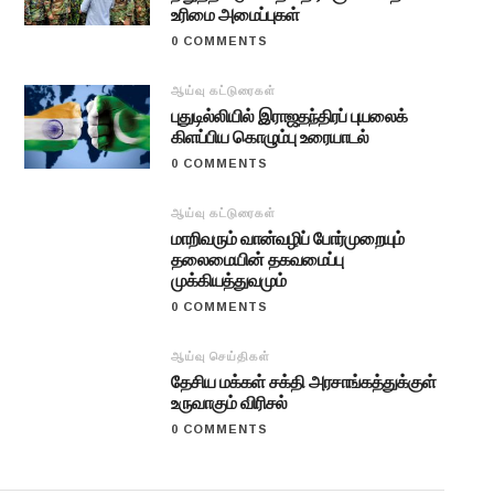
உரிமை அமைப்புகள்
0 COMMENTS
ஆய்வு கட்டுரைகள்
புதுடில்லியில் இராஜதந்திரப் புயலைக்
கிளப்பிய கொழும்பு உரையாடல்
0 COMMENTS
ஆய்வு கட்டுரைகள்
மாறிவரும் வான்வழிப் போர்முறையும்
தலைமையின் தகவமைப்பு
முக்கியத்துவமும்
0 COMMENTS
ஆய்வு செய்திகள்
தேசிய மக்கள் சக்தி அரசாங்கத்துக்குள்
உருவாகும் விரிசல்
0 COMMENTS