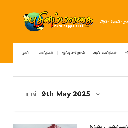
அறி – தெளி – த
முகப்பு
செய்திகள்
ஆய்வு செய்திகள்
சிறப்பு செய்திகள்
கட
நாள்:
9th May 2025
இந்திய- பாகிஸ்தான