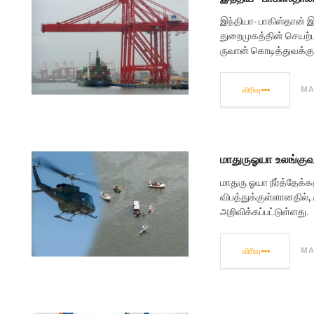
இந்தியா- பாகிஸ்தான் 
துறைமுகத்தின் செயற்ப
ருவான் கொடித்துவக்கு 
விரிவு
MA
மாதுருஓயா உலங்குவா
மாதுரு ஓயா நீர்த்தேக்க
விபத்துக்குள்ளானதில்
அறிவிக்கப்பட்டுள்ளது.
விரிவு
MA