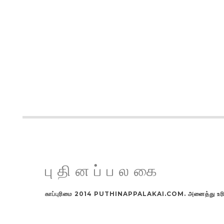
புதினப்பலகை
காப்புரிமை 2014 PUTHINAPPALAKAI.COM. அனைத்து உரிமங்