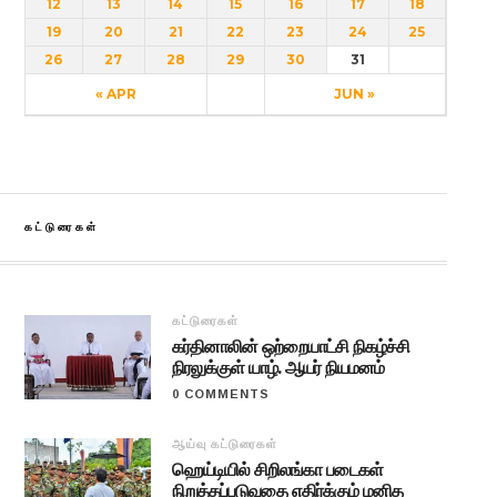
12
13
14
15
16
17
18
19
20
21
22
23
24
25
26
27
28
29
30
31
« APR
JUN »
கட்டுரைகள்
கட்டுரைகள்
கர்தினாலின் ஒற்றையாட்சி நிகழ்ச்சி
நிரலுக்குள் யாழ். ஆயர் நியமனம்
0 COMMENTS
ஆய்வு கட்டுரைகள்
ஹெய்டியில் சிறிலங்கா படைகள்
நிறுத்தப்படுவதை எதிர்க்கும் மனித