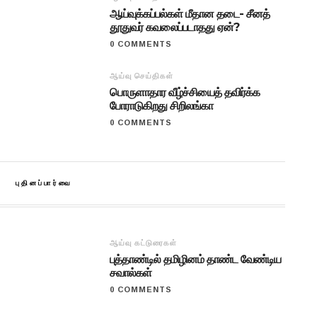
ஆய்வுக்கப்பல்கள் மீதான தடை- சீனத்
தூதுவர் கவலைப்படாதது ஏன்?
0 COMMENTS
ஆய்வு செய்திகள்
பொருளாதார வீழ்ச்சியைத் தவிர்க்க
போராடுகிறது சிறிலங்கா
0 COMMENTS
புதினப்பார்வை
ஆய்வு கட்டுரைகள்
புத்தாண்டில் தமிழினம் தாண்ட வேண்டிய
சவால்கள்
0 COMMENTS