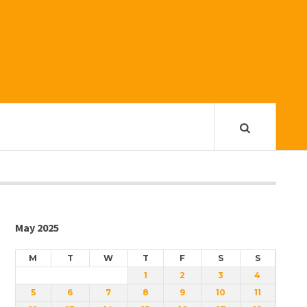
May 2025
M
T
W
T
F
S
S
1
2
3
4
5
6
7
8
9
10
11