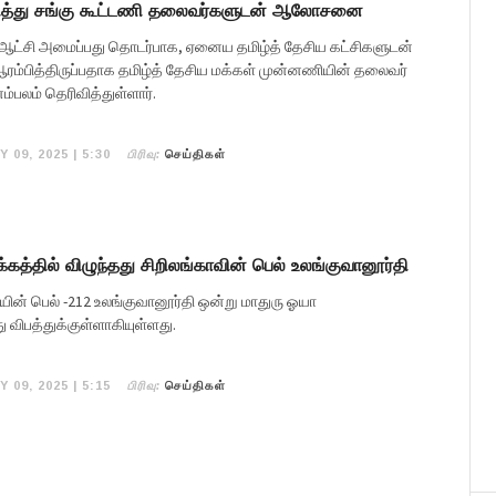
றித்து சங்கு கூட்டணி தலைவர்களுடன் ஆலோசனை
 ஆட்சி அமைப்பது தொடர்பாக, ஏனைய தமிழ்த் தேசிய கட்சிகளுடன்
ம்பித்திருப்பதாக தமிழ்த் தேசிய மக்கள் முன்னணியின் தலைவர்
்பலம் தெரிவித்துள்ளார்.
பிரிவு:
Y 09, 2025 | 5:30
செய்திகள்
க்கத்தில் விழுந்தது சிறிலங்காவின் பெல் உலங்குவானூர்தி
யின் பெல் -212 உலங்குவானூர்தி ஒன்று மாதுரு ஓயா
்து விபத்துக்குள்ளாகியுள்ளது.
பிரிவு:
Y 09, 2025 | 5:15
செய்திகள்