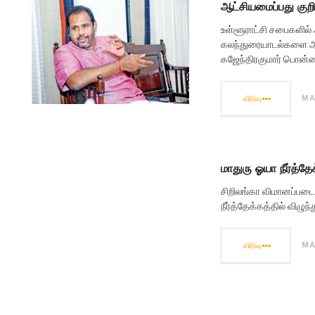
ஆட்சியமைப்பது கு
உள்ளூராட்சி சபைகளில்
கலந்துரையாடல்களை ஆர
கஜேந்திரகுமார் பொன்னம
விரிவு
MA
மாதுரு ஓயா நீர்த்தே
சிறிலங்கா விமானப்படை
நீர்த்தேக்கத்தில் விழுந
விரிவு
MA