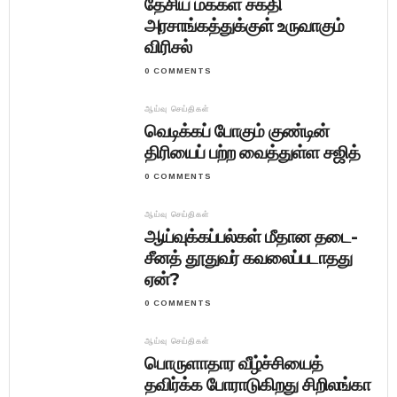
தேசிய மக்கள் சக்தி
அரசாங்கத்துக்குள் உருவாகும்
விரிசல்
0 COMMENTS
ஆய்வு செய்திகள்
வெடிக்கப் போகும் குண்டின்
திரியைப் பற்ற வைத்துள்ள சஜித்
0 COMMENTS
ஆய்வு செய்திகள்
ஆய்வுக்கப்பல்கள் மீதான தடை-
சீனத் தூதுவர் கவலைப்படாதது
ஏன்?
0 COMMENTS
ஆய்வு செய்திகள்
பொருளாதார வீழ்ச்சியைத்
தவிர்க்க போராடுகிறது சிறிலங்கா