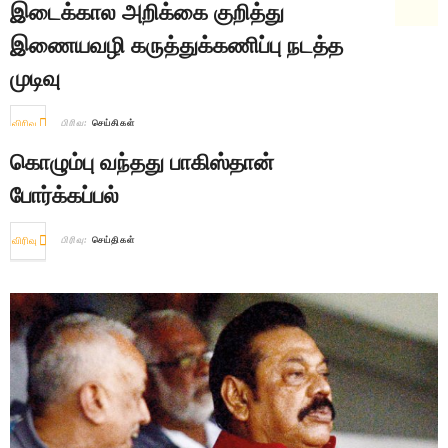
இடைக்கால அறிக்கை குறித்து
இணையவழி கருத்துக்கணிப்பு நடத்த
முடிவு
விரிவு
பிரிவு:
செய்திகள்
கொழும்பு வந்தது பாகிஸ்தான்
போர்க்கப்பல்
விரிவு
பிரிவு:
செய்திகள்