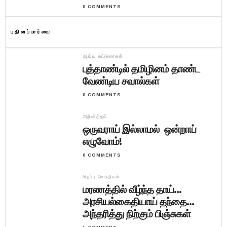
0 COMMENTS
புதினப்பார்வை
ஆய்வு கட்டுரைகள்
புத்தாண்டில் தமிழினம் தாண்ட
வேண்டிய சவால்கள்
0 COMMENTS
அறிவித்தல்
ஒருவராய் இல்லாமல் ஒன்றாய்
எழுவோம்!
0 COMMENTS
சிறப்பு செய்திகள்
மரணத்தில் வீழ்ந்த தாய்…
அரசியல்கைதியாய் தந்தை…
அந்தரித்து நிற்கும் பிஞ்சுகள்