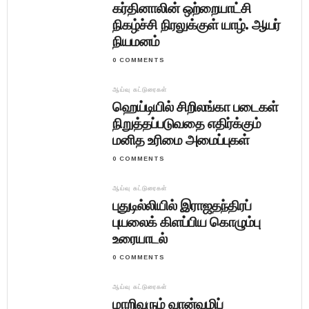
கர்தினாலின் ஒற்றையாட்சி
நிகழ்ச்சி நிரலுக்குள் யாழ். ஆயர்
நியமனம்
0 COMMENTS
ஆய்வு கட்டுரைகள்
ஹெய்டியில் சிறிலங்கா படைகள்
நிறுத்தப்படுவதை எதிர்க்கும்
மனித உரிமை அமைப்புகள்
0 COMMENTS
ஆய்வு கட்டுரைகள்
புதுடில்லியில் இராஜதந்திரப்
புயலைக் கிளப்பிய கொழும்பு
உரையாடல்
0 COMMENTS
ஆய்வு கட்டுரைகள்
மாறிவரும் வான்வழிப்