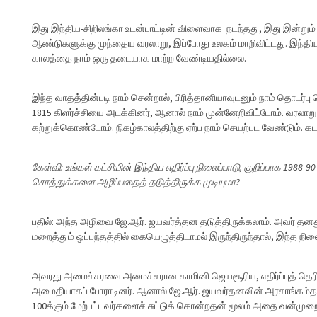
இது இந்திய-சிறிலங்கா உடன்பாட்டின் விளைவாக நடந்தது, இது இன்றும் 
ஆண்டுகளுக்கு முந்தைய வரலாறு, இப்போது உலகம் மாறிவிட்டது. இந்தியா 
காலத்தை நாம் ஒரு தடையாக மாற்ற வேண்டியதில்லை.
இந்த வாதத்தின்படி நாம் சென்றால், பிரித்தானியாவுடனும் நாம் தொடர்ப
1815 கிளர்ச்சியை அடக்கினர், ஆனால் நாம் முன்னேறிவிட்டோம். வரலாறு
கற்றுக்கொண்டோம். நிகழ்காலத்திற்கு ஏற்ப நாம் செயற்பட வேண்டும். கட
கேள்வி: உங்கள் கட்சியின் இந்திய எதிர்ப்பு நிலைப்பாடு, குறிப்பாக 198
சொத்துக்களை அழிப்பதைத் தடுத்திருக்க முடியுமா?
பதில்: அந்த அழிவை ஜே.ஆர். ஜயவர்த்தன தடுத்திருக்கலாம். அவர் த
மறைத்தும் ஒப்பந்தத்தில் கையெழுத்திடாமல் இருந்திருந்தால், இந்த நிலை
அவரது அமைச்சரவை அமைச்சரான காமினி ஜெயசூரிய, எதிர்ப்புத் தெரிவித
அமைதியாகப் போராடினர். ஆனால் ஜே.ஆர். ஜயவர்தனவின் அரசாங்கம்தான்
100க்கும் மேற்பட்டவர்களைச் சுட்டுக் கொன்றதன் மூலம் அதை வன்முறை