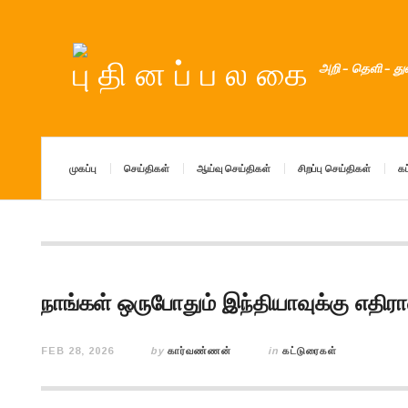
அறி – தெளி – த
முகப்பு
செய்திகள்
ஆய்வு செய்திகள்
சிறப்பு செய்திகள்
கட
நாங்கள் ஒருபோதும் இந்தியாவுக்கு எதிரா
FEB 28, 2026
by
கார்வண்ணன்
in
கட்டுரைகள்