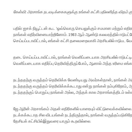
கேள்வி: அரசாங்க நடவடிக்கைகளுக்கு உங்கள் கட்சி பதிலளித்த விதம் குற
பதில்: ஐசக் நியூட்டன் கூட ‘ஒவ்வொரு செயலுக்கும் சமமான மற்றும் எதிர
நாங்கள் எதிர்வினையாற்றினோம். 1983 ஆம் ஆண்டு கலவரத்தில் ஈடுபட்டோ
செய்யப்படாவிட்டால், எங்கள் கட்சி தலைமறைவாகி அரசியலில் ஈடுபட 
தடை செய்யப்படாவிட்டால், நாங்கள் வெளிப்படையாக அரசியலில் ஈடுபட்
வெளிப்படையாக எதிர்ப்பு தெரிவித்திருப்போம், ஆனால் அந்த உரிமை எங்கள
நடந்ததற்கு வருத்தம் தெரிவிக்க வேண்டியது அவர்கள்தான், நாங்கள் அல்
நடந்ததற்கு வருத்தம் தெரிவிக்கக்கூடாது என்று நாங்கள் நம்புகிறோம்
நடந்ததற்குப் பொறுப்பு நாங்கள் அல்ல, அந்தக் கால அரசாங்கத்திடம் உள்
ஜே.ஆரின் அரசாங்கம் அதன் எதிரிகளில் யாரையும் விட்டுவைக்கவில்லை. 
நடக்கக்கூடாத சில விடயங்கள் நடந்திருந்தால், நாங்கள் வருத்தப்படுகி
தேசியக் கட்சியில்இதுவரை யாரும் கூறவில்லை.