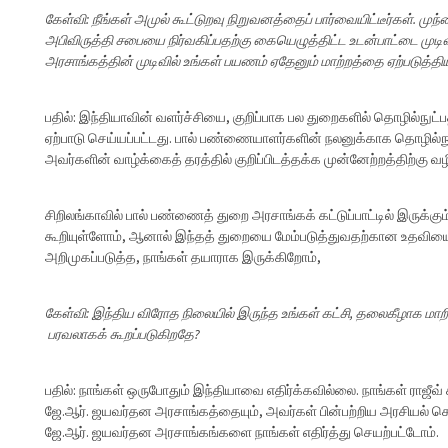
கேள்வி: நீங்கள் அமுல் கூட்டுறவு நிறுவனத்தைப் பார்வையிட்டீர்கள். ம
அபிவிருத்தி சபையை நிர்வகிப்பதற்கு கையெழுத்திட்ட உடன்பாட்டை முட
அரசாங்கத்தின் முடிவில் உங்கள் பயணம் ஏதேனும் மாற்றத்தை ஏற்படுத்த
பதில்: இந்தியாவின் வளர்ச்சியை, குறிப்பாக பல துறைகளில் தொழில்நுட
ஏற்பாடு செய்யப்பட்டது. பால் பண்ணையாளர்களின் நலனுக்காக தொழில்நு
அவர்களின் வாழ்க்கைத் தரத்தில் குறிப்பிடத்தக்க முன்னேற்றத்திற்கு வ
சிறிலங்காவில் பால் பண்ணைத் துறை அரசாங்கக் கட்டுப்பாட்டில் இருக்க
கூறியுள்ளோம், ஆனால் இந்தத் துறையை மேம்படுத்துவதற்கான உதவியைப்
அறிமுகப்படுத்த, நாங்கள் தயாராக இருக்கிறோம்,
கேள்வி: இந்திய விரோத நிலையில் இருந்த உங்கள் கட்சி, தலைகீழாக மாற
பரவலாகக் கூறப்படுகிறதே?
பதில்: நாங்கள் ஒருபோதும் இந்தியாவை எதிர்க்கவில்லை. நாங்கள் ராஜீ
ஜே.ஆர். ஜயவர்தன அரசாங்கத்தையும், அவர்கள் பின்பற்றிய அரசியல் கொ
ஜே.ஆர். ஜயவர்தன அரசாங்கங்களை நாங்கள் எதிர்த்து செயற்பட்டோம்.