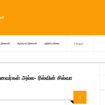
ுணி
்டுரைகள்
ஆய்வு கட்டுரைகள்
புதினப்பார்வை
மேலும் ...
னவர்கள் அல்ல- ரில்வின் சில்வா