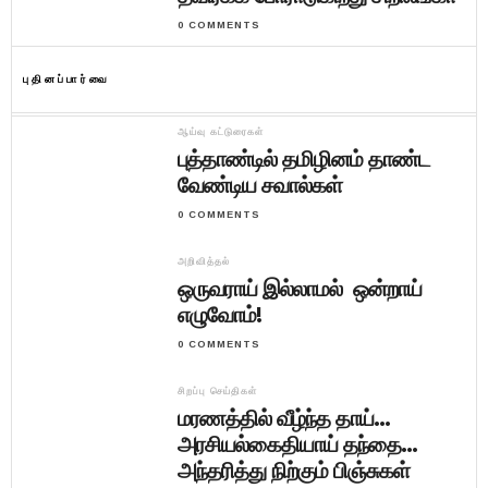
0 COMMENTS
புதினப்பார்வை
ஆய்வு கட்டுரைகள்
புத்தாண்டில் தமிழினம் தாண்ட
வேண்டிய சவால்கள்
0 COMMENTS
அறிவித்தல்
ஒருவராய் இல்லாமல் ஒன்றாய்
எழுவோம்!
0 COMMENTS
சிறப்பு செய்திகள்
மரணத்தில் வீழ்ந்த தாய்…
அரசியல்கைதியாய் தந்தை…
அந்தரித்து நிற்கும் பிஞ்சுகள்