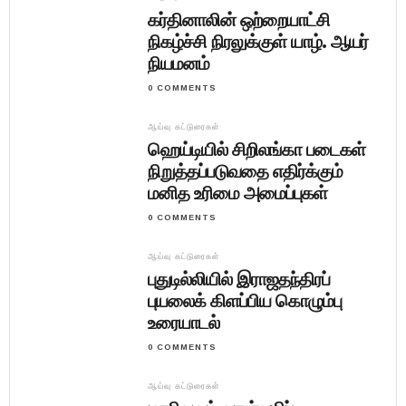
கர்தினாலின் ஒற்றையாட்சி
நிகழ்ச்சி நிரலுக்குள் யாழ். ஆயர்
நியமனம்
0 COMMENTS
ஆய்வு கட்டுரைகள்
ஹெய்டியில் சிறிலங்கா படைகள்
நிறுத்தப்படுவதை எதிர்க்கும்
மனித உரிமை அமைப்புகள்
0 COMMENTS
ஆய்வு கட்டுரைகள்
புதுடில்லியில் இராஜதந்திரப்
புயலைக் கிளப்பிய கொழும்பு
உரையாடல்
0 COMMENTS
ஆய்வு கட்டுரைகள்