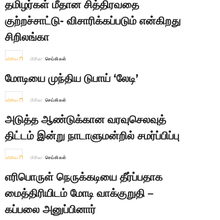
தமிழர்கள் மீதான சித்திரவதை
குற்றச்சாட்டு- விசாரிக்கப்படும் என்கிறது
சிறிலங்கா
விரிவு
பிரிவு:
செய்திகள்
மோடியை முந்திய டுபாய் ‘லேடி’
விரிவு
பிரிவு:
செய்திகள்
அடுத்த ஆண்டுக்கான வரவுசெலவுத்
திட்டம் இன்று நாடாளுமன்றில் சமர்ப்பிப்பு
விரிவு
பிரிவு:
செய்திகள்
எரிபொருள் நெருக்கடியை தீர்ப்பதாக
மைத்திரியிடம் மோடி வாக்குறுதி –
கப்பலை அனுப்பினார்