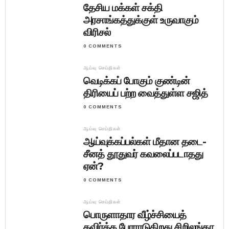
தேசிய மக்கள் சக்தி
அரசாங்கத்துக்குள் உருவாகும்
விரிசல்
0 COMMENTS
ஆய்வு செய்திகள்
வெடிக்கப் போகும் குண்டின்
திரியைப் பற்ற வைத்துள்ள சஜித்
0 COMMENTS
ஆய்வு செய்திகள்
ஆய்வுக்கப்பல்கள் மீதான தடை-
சீனத் தூதுவர் கவலைப்படாதது
ஏன்?
0 COMMENTS
ஆய்வு செய்திகள்
பொருளாதார வீழ்ச்சியைத்
தவிர்க்க போராடுகிறது சிறிலங்கா