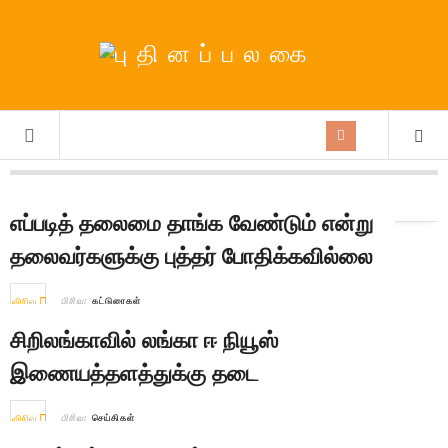
நாள்:
9th November 2017
எப்படித் தலைமை தாங்க வேண்டும் என்று
தலைவர்களுக்கு புத்தர் போதிக்கவில்லை
விரிவு
பிரிவு:
கட்டுரைகள்
சிறிலங்காவில் லங்கா ஈ நியூஸ்
இணையத்தளத்துக்கு தடை
விரிவு
பிரிவு:
செய்திகள்