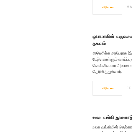
விரிவு
MA
ஒபாமாவின் வருகைய
தகவல்
அமெரிக்க அதிபராக இரு
மேற்கொள்ளும் வாய்ப்ப
வெளிவிவகார அமைச்சர
தெரிவித்துள்ளார்.
விரிவு
FE
உலக வங்கி துணைத் 
உலக வங்கியின் தெற்காச