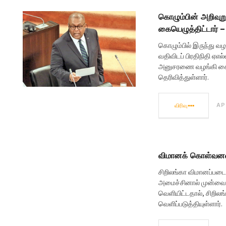
கொழும்பின் அறிவுற
கையெழுத்திட்டார் 
கொழும்பில் இருந்து வ
வதிவிடப் பிரதிநிதி ஏஎ
அனுசரணை வழங்கி கையெ
தெரிவித்துள்ளார்.
விரிவு
AP
விமானக் கொள்வனவுக
சிறிலங்கா விமானப்படை
அமைச்சினால் முன்வைக்
வெளியிட்டதால், சிறிலங
வெளிப்படுத்தியுள்ளார்.