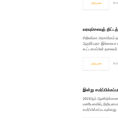
விரிவு
MA
வரவுசெலவுத் திட்டத
சிறிலங்கா அரசாங்கம் ந
ஆதரிப்பதா- இல்லையா என
கூட்டமைப்பின் தலைவர் 
விரிவு
MA
இன்று சமர்ப்பிக்கப
2019ஆம் ஆண்டுக்கான ச
மணியளவில், நிதியமைச்
சமர்ப்பிக்கப்படவுள்ளது.