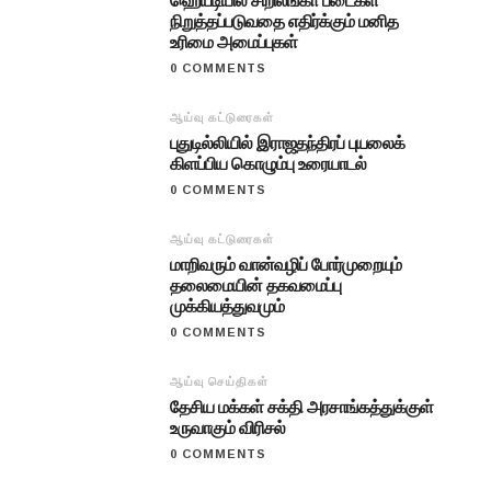
ஹெய்டியில் சிறிலங்கா படைகள்
நிறுத்தப்படுவதை எதிர்க்கும் மனித
உரிமை அமைப்புகள்
0 COMMENTS
ஆய்வு கட்டுரைகள்
புதுடில்லியில் இராஜதந்திரப் புயலைக்
கிளப்பிய கொழும்பு உரையாடல்
0 COMMENTS
ஆய்வு கட்டுரைகள்
மாறிவரும் வான்வழிப் போர்முறையும்
தலைமையின் தகவமைப்பு
முக்கியத்துவமும்
0 COMMENTS
ஆய்வு செய்திகள்
தேசிய மக்கள் சக்தி அரசாங்கத்துக்குள்
உருவாகும் விரிசல்
0 COMMENTS