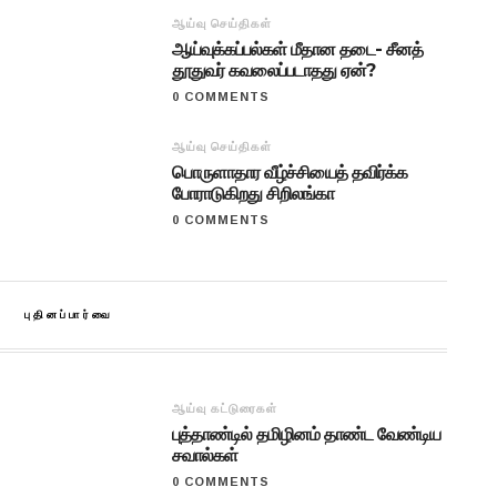
ஆய்வு செய்திகள்
ஆய்வுக்கப்பல்கள் மீதான தடை- சீனத்
தூதுவர் கவலைப்படாதது ஏன்?
0 COMMENTS
ஆய்வு செய்திகள்
பொருளாதார வீழ்ச்சியைத் தவிர்க்க
போராடுகிறது சிறிலங்கா
0 COMMENTS
புதினப்பார்வை
ஆய்வு கட்டுரைகள்
புத்தாண்டில் தமிழினம் தாண்ட வேண்டிய
சவால்கள்
0 COMMENTS