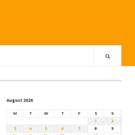
August 2026
M
T
W
T
F
S
S
1
2
3
4
5
6
7
8
9