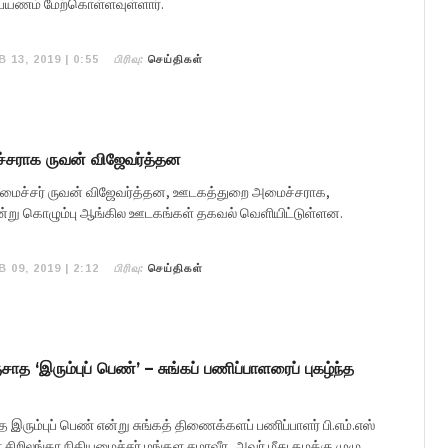
ு பயணம் மேற்கொள்ளவுள்ளார்.
பிரிவு:
B 13, 2019 | 0:55
செய்திகள்
சராக ருவன் விஜேவர்த்தன
 அமைச்சர் ருவன் விஜேவர்த்தன, ஊடகத்துறை அமைச்சராக,
 என்று கொழும்பு ஆங்கில ஊடகங்கள் தகவல் வெளியிட்டுள்ளன.
பிரிவு:
B 09, 2019 | 2:12
செய்திகள்
சாத ‘இரும்புப் பெண்’ – சுங்கப் பணிப்பாளரைப் புகழ்ந்த
 இரும்புப் பெண் என்று சுங்கத் திணைக்களப் பணிப்பாளர் பி.எம்.எஸ்
 சிறிலங்கா நிதியமைச்சர் மங்கள சமரவீர, அவர் மீது தமக்கு முழு