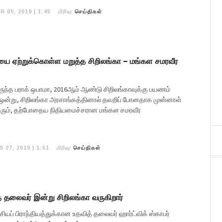
பிரிவு:
R 05, 2019 | 1:45
செய்திகள்
ை ஏற்றுக்கொள்ள மறுத்த சிறிலங்கா – மங்கள சமரவீர
ந்த பராக் ஒபாமா, 2016ஆம் ஆண்டு சிறிலங்காவுக்கு பயணம்
ு ஒன்று, சிறிலங்கா அரசாங்கத்தினால் தவறிப் போனதாக முன்னாள்
ும், தற்போதைய நிதியமைச்சரான மங்கள சமரவீர
பிரிவு:
B 27, 2019 | 1:51
செய்திகள்
தலைவர் இன்று சிறிலங்கா வருகிறார்
ியப் பிராந்தியத்துக்கான உதவித் தலைவர் ஹார்ட்விக் ஸ்காபர்