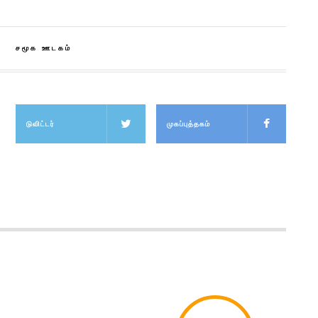
சமூக ஊடகம்
டுவிட்டர்
முகப்புத்தகம்