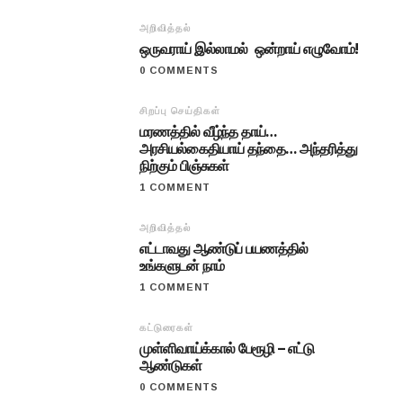
அறிவித்தல்
ஒருவராய் இல்லாமல் ஒன்றாய் எழுவோம்!
0 COMMENTS
சிறப்பு செய்திகள்
மரணத்தில் வீழ்ந்த தாய்…
அரசியல்கைதியாய் தந்தை… அந்தரித்து
நிற்கும் பிஞ்சுகள்
1 COMMENT
அறிவித்தல்
எட்டாவது ஆண்டுப் பயணத்தில்
உங்களுடன் நாம்
1 COMMENT
கட்டுரைகள்
முள்ளிவாய்க்கால் பேரூழி – எட்டு
ஆண்டுகள்
0 COMMENTS