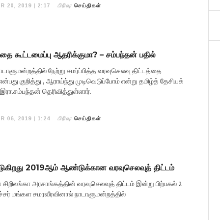
பிரிவு:
R 20, 2019 | 2:17
செய்திகள்
்தை கூட்டமைப்பு ஆதரிக்குமா? – சம்பந்தன் பதில்
ாடாளுமன்றத்தில் நேற்று சமர்ப்பித்த வரவுசெலவு திட்டத்தை
்பது குறித்து , ஆராய்ந்து முடிவெடுப்போம் என்று தமிழ்த் தேசியக்
இரா.சம்பந்தன் தெரிவித்துள்ளார்.
பிரிவு:
R 06, 2019 | 1:24
செய்திகள்
்படுகிறது 2019ஆம் ஆண்டுக்கான வரவுசெலவுத் திட்டம்
ிறிலங்கா அரசாங்கத்தின் வரவுசெலவுத் திட்டம் இன்று பிற்பகல் 2
சர் மங்கள சமரவீரவினால் நாடாளுமன்றத்தில்