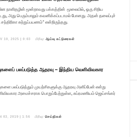
ன நாளிதழின் மூன்றாவது பக்கத்தின் மூலையில், ஒரு சிறிய
்டது, அது பெரும்பாலும் கவனிக்கப்படாமல் போனது. அதன் தலைப்புச்
 சந்திரிகா சுற்றுப்பயணம்” என்றிருந்தது.
பிரிவு:
V 10, 2025 | 0:03
ஆய்வு கட்டுரைகள்
வுகளைப் பலப்படுத்த ஆதரவு – இந்திய வெளிவிவகார
களை பலப்படுத்தும் முயற்சிகளுக்கு ஆதரவு அளிப்பேன் என்று
ளிவிவகார அமைச்சராக பொறுப்பேற்றுள்ள, சுப்ரமணியம் ஜெய்சங்கர்
பிரிவு:
 03, 2019 | 1:56
செய்திகள்