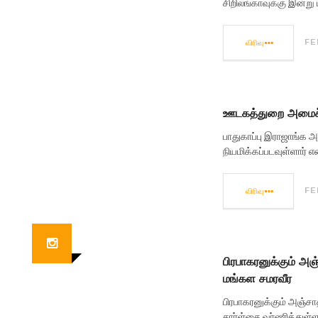
சிறிலங்காவுக்கு இன்ற
விரிவு
FE
ஊடகத்துறை அமைச்
பாதுகாப்பு இராஜாங்க
நியமிக்கப்படவுள்ளார்
விரிவு
FE
பிரபாகரனுக்கும் அஞ்
மங்கள சமரவீர
பிரபாகரனுக்கும் அஞ்சாத
சார்ள்சை வர்ணித்துள்ள