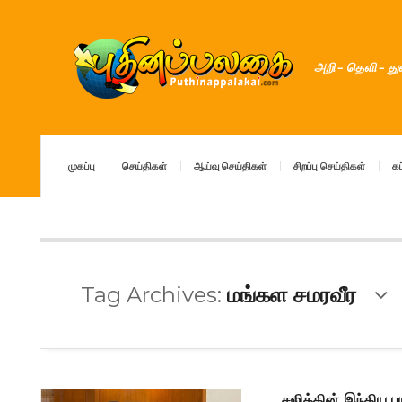
அறி – தெளி – த
முகப்பு
செய்திகள்
ஆய்வு செய்திகள்
சிறப்பு செய்திகள்
கட
Tag Archives:
மங்கள சமரவீர
சஜித்தின் இந்திய 