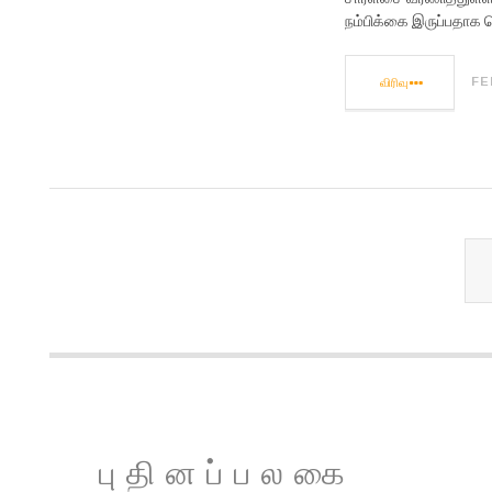
நம்பிக்கை இருப்பதாக த
விரிவு
FE
புதினப்பலகை