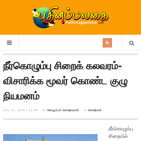
நீர்கொழும்பு சிறைக் கலவரம்-
விசாரிக்க மூவர் கொண்ட குழு
நியமனம்
JUL 07, 2026 | 15:48
by
கொழும்புச் செய்தியாளர்
in
செய்திகள்
நீர்கொழும்பு
சிறையில்