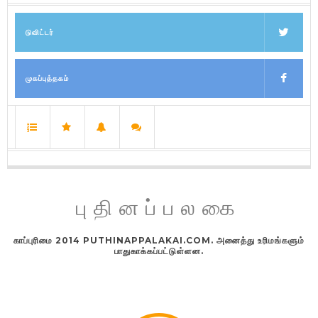
டுவிட்டர்
முகப்புத்தகம்
புதினப்பலகை
காப்புரிமை 2014 PUTHINAPPALAKAI.COM. அனைத்து உரிமங்களும்
பாதுகாக்கப்பட்டுள்ளன.