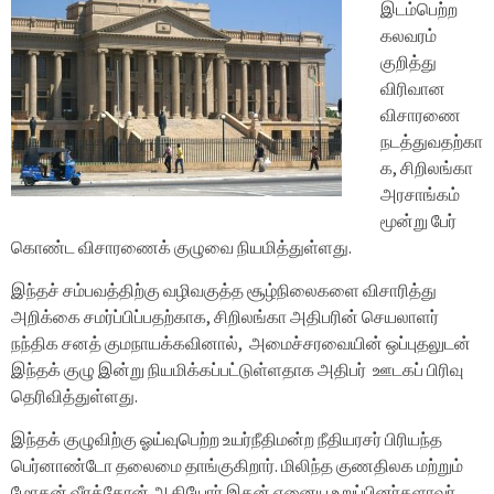
இடம்பெற்ற
கலவரம்
குறித்து
விரிவான
விசாரணை
நடத்துவதற்கா
க, சிறிலங்கா
அரசாங்கம்
மூன்று பேர்
கொண்ட விசாரணைக் குழுவை நியமித்துள்ளது.
இந்தச் சம்பவத்திற்கு வழிவகுத்த சூழ்நிலைகளை விசாரித்து
அறிக்கை சமர்ப்பிப்பதற்காக, சிறிலங்கா அதிபரின் செயலாளர்
நந்திக சனத் குமநாயக்கவினால், அமைச்சரவையின் ஒப்புதலுடன்
இந்தக் குழு இன்று நியமிக்கப்பட்டுள்ளதாக அதிபர் ஊடகப் பிரிவு
தெரிவித்துள்ளது.
இந்தக் குழுவிற்கு ஓய்வுபெற்ற உயர்நீதிமன்ற நீதியரசர் பிரியந்த
பெர்னாண்டோ தலைமை தாங்குகிறார். மிலிந்த குணதிலக மற்றும்
மோகன் வீரக்கோன் ஆகியோர் இதன் ஏனைய உறுப்பினர்களாவர்.