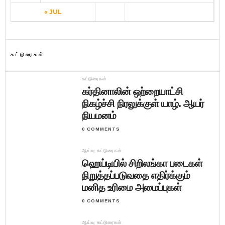
« JUL
கட்டுரைகள்
கட்டுரைகள்
கர்தினாலின் ஒற்றையாட்சி
நிகழ்ச்சி நிரலுக்குள் யாழ். ஆயர்
நியமனம்
0 COMMENTS
ஆய்வு கட்டுரைகள்
ஹெய்டியில் சிறிலங்கா படைகள்
நிறுத்தப்படுவதை எதிர்க்கும்
மனித உரிமை அமைப்புகள்
0 COMMENTS
ஆய்வு கட்டுரைகள்