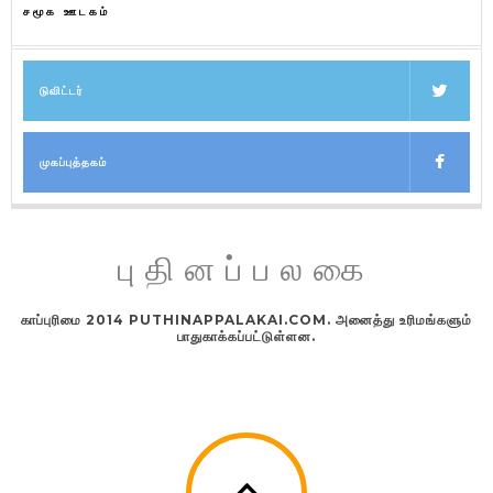
சமூக ஊடகம்
டுவிட்டர்
முகப்புத்தகம்
புதினப்பலகை
காப்புரிமை 2014 PUTHINAPPALAKAI.COM. அனைத்து உரிமங்களும்
பாதுகாக்கப்பட்டுள்ளன.