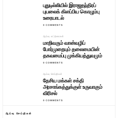
புதுடில்லியில் இராஜதந்திரப்
புயலைக் கிளப்பிய கொழும்பு
உரையாடல்
0 COMMENTS
ஆய்வு கட்டுரைகள்
மாறிவரும் வான்வழிப்
போர்முறையும் தலைமையின்
தகவமைப்பு முக்கியத்துவமும்
0 COMMENTS
ஆய்வு செய்திகள்
தேசிய மக்கள் சக்தி
அரசாங்கத்துக்குள் உருவாகும்
விரிசல்
0 COMMENTS
ஆய்வு செய்திகள்