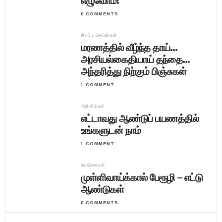
எழுவோம்!
0 COMMENTS
சிறப்பு செய்திகள்
மரணத்தில் வீழ்ந்த தாய்…
அரசியல்கைதியாய் தந்தை…
அந்தரித்து நிற்கும் பிஞ்சுகள்
1 COMMENT
அறிவித்தல்
எட்டாவது ஆண்டுப் பயணத்தில்
உங்களுடன் நாம்
1 COMMENT
கட்டுரைகள்
முள்ளிவாய்க்கால் பேரூழி – எட்டு
ஆண்டுகள்
0 COMMENTS