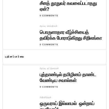
சீனத் தூதுவர் கவலைப்படாதது
ஏன்?
0 COMMENTS
ஆய்வு செய்திகள்
பொருளாதார வீழ்ச்சியைத்
தவிர்க்க போராடுகிறது சிறிலங்கா
0 COMMENTS
புதினப்பார்வை
ஆய்வு கட்டுரைகள்
புத்தாண்டில் தமிழினம் தாண்ட
வேண்டிய சவால்கள்
0 COMMENTS
அறிவித்தல்
ஒருவராய் இல்லாமல் ஒன்றாய்