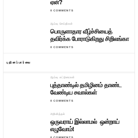
ஏன்?
0 COMMENTS
ஆய்வு செய்திகள்
பொருளாதார வீழ்ச்சியைத்
தவிர்க்க போராடுகிறது சிறிலங்கா
0 COMMENTS
புதினப்பார்வை
ஆய்வு கட்டுரைகள்
புத்தாண்டில் தமிழினம் தாண்ட
வேண்டிய சவால்கள்
0 COMMENTS
அறிவித்தல்
ஒருவராய் இல்லாமல் ஒன்றாய்
எழுவோம்!
0 COMMENTS