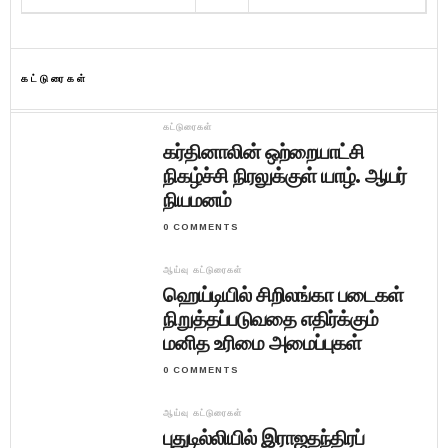
கட்டுரைகள்
கட்டுரைகள்
கர்தினாலின் ஒற்றையாட்சி
நிகழ்ச்சி நிரலுக்குள் யாழ். ஆயர்
நியமனம்
0 COMMENTS
ஆய்வு கட்டுரைகள்
ஹெய்டியில் சிறிலங்கா படைகள்
நிறுத்தப்படுவதை எதிர்க்கும்
மனித உரிமை அமைப்புகள்
0 COMMENTS
ஆய்வு கட்டுரைகள்
புதுடில்லியில் இராஜதந்திரப்