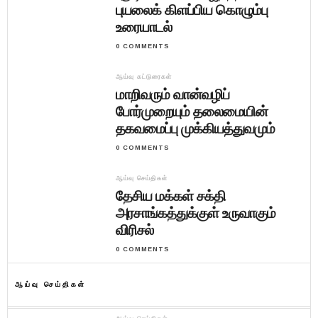
புயலைக் கிளப்பிய கொழும்பு
உரையாடல்
0 COMMENTS
ஆய்வு கட்டுரைகள்
மாறிவரும் வான்வழிப்
போர்முறையும் தலைமையின்
தகவமைப்பு முக்கியத்துவமும்
0 COMMENTS
ஆய்வு செய்திகள்
தேசிய மக்கள் சக்தி
அரசாங்கத்துக்குள் உருவாகும்
விரிசல்
0 COMMENTS
ஆய்வு செய்திகள்