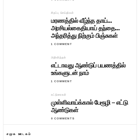
சிறப்பு செய்திகள்
மரணத்தில் வீழ்ந்த தாய்…
அரசியல்கைதியாய் தந்தை…
அந்தரித்து நிற்கும் பிஞ்சுகள்
1 COMMENT
அறிவித்தல்
எட்டாவது ஆண்டுப் பயணத்தில்
உங்களுடன் நாம்
1 COMMENT
கட்டுரைகள்
முள்ளிவாய்க்கால் பேரூழி – எட்டு
ஆண்டுகள்
0 COMMENTS
சமூக ஊடகம்