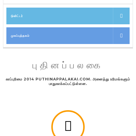
டுவிட்டர்
முகப்புத்தகம்
புதினப்பலகை
காப்புரிமை 2014 PUTHINAPPALAKAI.COM. அனைத்து உரிமங்களும்
பாதுகாக்கப்பட்டுள்ளன.