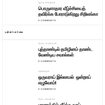
ஆய்வு செய்திகள்
பொருளாதார வீழ்ச்சியைத்
தவிர்க்க போராடுகிறது சிறிலங்கா
0 COMMENTS
புதினப்பார்வை
ஆய்வு கட்டுரைகள்
புத்தாண்டில் தமிழினம் தாண்ட
வேண்டிய சவால்கள்
0 COMMENTS
அறிவித்தல்
ஒருவராய் இல்லாமல் ஒன்றாய்
எழுவோம்!
0 COMMENTS
சிறப்பு செய்திகள்