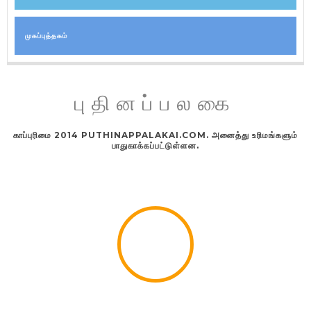
முகப்புத்தகம்
புதினப்பலகை
காப்புரிமை 2014 PUTHINAPPALAKAI.COM. அனைத்து உரிமங்களும்
பாதுகாக்கப்பட்டுள்ளன.