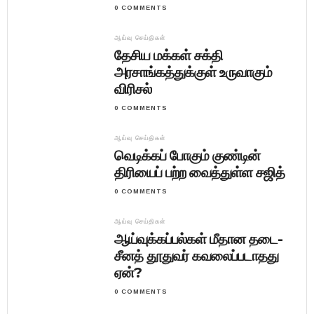
0 COMMENTS
ஆய்வு செய்திகள்
தேசிய மக்கள் சக்தி
அரசாங்கத்துக்குள் உருவாகும்
விரிசல்
0 COMMENTS
ஆய்வு செய்திகள்
வெடிக்கப் போகும் குண்டின்
திரியைப் பற்ற வைத்துள்ள சஜித்
0 COMMENTS
ஆய்வு செய்திகள்
ஆய்வுக்கப்பல்கள் மீதான தடை-
சீனத் தூதுவர் கவலைப்படாதது
ஏன்?
0 COMMENTS