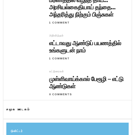
மரணத்தில் வீழ்ந்த தாய்…
அரசியல்கைதியாய் தந்தை…
அந்தரித்து நிற்கும் பிஞ்சுகள்
1 COMMENT
அறிவித்தல்
எட்டாவது ஆண்டுப் பயணத்தில்
உங்களுடன் நாம்
1 COMMENT
கட்டுரைகள்
முள்ளிவாய்க்கால் பேரூழி – எட்டு
ஆண்டுகள்
0 COMMENTS
சமூக ஊடகம்
டுவிட்டர்