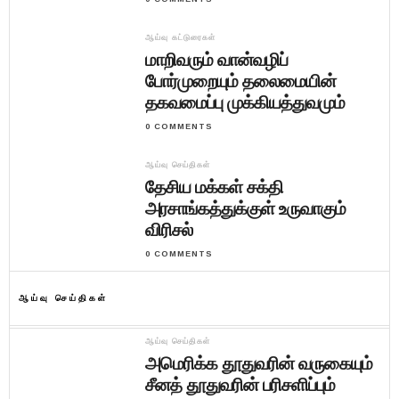
ஆய்வு கட்டுரைகள்
மாறிவரும் வான்வழிப்
போர்முறையும் தலைமையின்
தகவமைப்பு முக்கியத்துவமும்
0 COMMENTS
ஆய்வு செய்திகள்
தேசிய மக்கள் சக்தி
அரசாங்கத்துக்குள் உருவாகும்
விரிசல்
0 COMMENTS
ஆய்வு செய்திகள்
ஆய்வு செய்திகள்
அமெரிக்க தூதுவரின் வருகையும்
சீனத் தூதுவரின் பரிசளிப்பும்