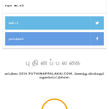
சமூக ஊடகம்
டுவிட்டர்
முகப்புத்தகம்
புதினப்பலகை
காப்புரிமை 2014 PUTHINAPPALAKAI.COM. அனைத்து உரிமங்களும்
பாதுகாக்கப்பட்டுள்ளன.