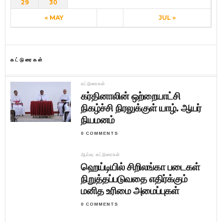
29
30
« MAY
JUL »
கட்டுரைகள்
கட்டுரைகள்
கர்தினாலின் ஒற்றையாட்சி
நிகழ்ச்சி நிரலுக்குள் யாழ். ஆயர்
நியமனம்
0 COMMENTS
ஆய்வு கட்டுரைகள்
ஹெய்டியில் சிறிலங்கா படைகள்
நிறுத்தப்படுவதை எதிர்க்கும்
மனித உரிமை அமைப்புகள்
0 COMMENTS