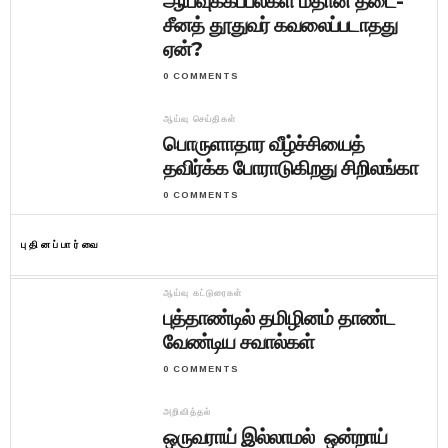
ஆய்வுக்கப்பல்கள் மீதான தடை-
சீனத் தூதுவர் கவலைப்படாதது
ஏன்?
0 COMMENTS
ஆய்வு செய்திகள்
பொருளாதார வீழ்ச்சியைத்
தவிர்க்க போராடுகிறது சிறிலங்கா
0 COMMENTS
புதினப்பார்வை
ஆய்வு கட்டுரைகள்
புத்தாண்டில் தமிழினம் தாண்ட
வேண்டிய சவால்கள்
0 COMMENTS
அறிவித்தல்
ஒருவராய் இல்லாமல் ஒன்றாய்