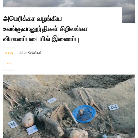
அமெரிக்கா வழங்கிய
உலங்குவானூர்திகள் சிறிலங்கா
விமானப்படையில் இணைப்பு
விரிவு
பிரிவு:
செய்திகள்