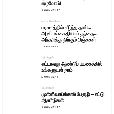
எழுவோம்!
0 COMMENTS
சிறப்பு செய்திகள்
மரணத்தில் வீழ்ந்த தாய்…
அரசியல்கைதியாய் தந்தை…
அந்தரித்து நிற்கும் பிஞ்சுகள்
1 COMMENT
அறிவித்தல்
எட்டாவது ஆண்டுப் பயணத்தில்
உங்களுடன் நாம்
1 COMMENT
கட்டுரைகள்
முள்ளிவாய்க்கால் பேரூழி – எட்டு
ஆண்டுகள்
0 COMMENTS