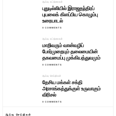
ஆய்வு கட்டுரைகள்
புதுடில்லியில் இராஜதந்திரப்
புயலைக் கிளப்பிய கொழும்பு
உரையாடல்
0 COMMENTS
ஆய்வு கட்டுரைகள்
மாறிவரும் வான்வழிப்
போர்முறையும் தலைமையின்
தகவமைப்பு முக்கியத்துவமும்
0 COMMENTS
ஆய்வு செய்திகள்
தேசிய மக்கள் சக்தி
அரசாங்கத்துக்குள் உருவாகும்
விரிசல்
0 COMMENTS
ஆய்வு செய்திகள்