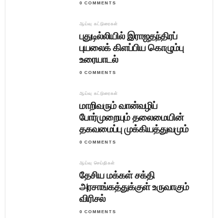
0 COMMENTS
ஆய்வு கட்டுரைகள்
புதுடில்லியில் இராஜதந்திரப்
புயலைக் கிளப்பிய கொழும்பு
உரையாடல்
0 COMMENTS
ஆய்வு கட்டுரைகள்
மாறிவரும் வான்வழிப்
போர்முறையும் தலைமையின்
தகவமைப்பு முக்கியத்துவமும்
0 COMMENTS
ஆய்வு செய்திகள்
தேசிய மக்கள் சக்தி
அரசாங்கத்துக்குள் உருவாகும்
விரிசல்
0 COMMENTS