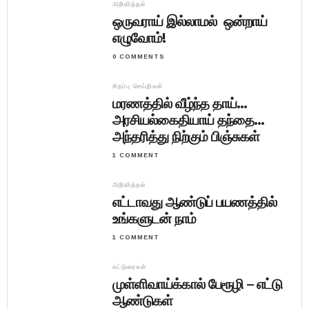
அறிவித்தல்
ஒருவராய் இல்லாமல் ஒன்றாய்
எழுவோம்!
0 COMMENTS
சிறப்பு செய்திகள்
மரணத்தில் வீழ்ந்த தாய்…
அரசியல்கைதியாய் தந்தை…
அந்தரித்து நிற்கும் பிஞ்சுகள்
1 COMMENT
அறிவித்தல்
எட்டாவது ஆண்டுப் பயணத்தில்
உங்களுடன் நாம்
1 COMMENT
கட்டுரைகள்
முள்ளிவாய்க்கால் பேரூழி – எட்டு
ஆண்டுகள்