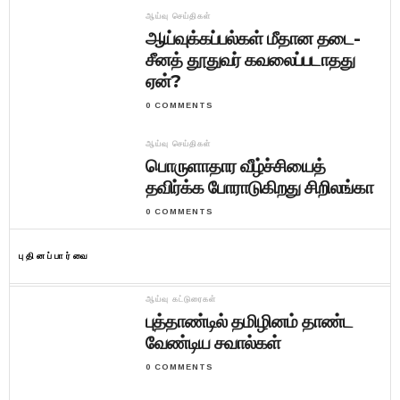
ஆய்வு செய்திகள்
ஆய்வுக்கப்பல்கள் மீதான தடை-
சீனத் தூதுவர் கவலைப்படாதது
ஏன்?
0 COMMENTS
ஆய்வு செய்திகள்
பொருளாதார வீழ்ச்சியைத்
தவிர்க்க போராடுகிறது சிறிலங்கா
0 COMMENTS
புதினப்பார்வை
ஆய்வு கட்டுரைகள்
புத்தாண்டில் தமிழினம் தாண்ட
வேண்டிய சவால்கள்
0 COMMENTS