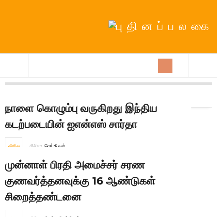
நாள்:
9th June 2026
நாளை கொழும்பு வருகிறது இந்திய
கடற்படையின் ஐஎன்எஸ் சார்தா
விரிவு
பிரிவு:
செய்திகள்
முன்னாள் பிரதி அமைச்சர் சரண
குணவர்த்தனவுக்கு 16 ஆண்டுகள்
சிறைத்தண்டனை