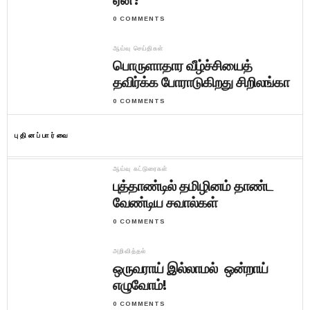
ஏன்?
0 COMMENTS
ஆய்வு செய்திகள்
பொருளாதார வீழ்ச்சியைத்
தவிர்க்க போராடுகிறது சிறிலங்கா
0 COMMENTS
புதினப்பார்வை
ஆய்வு கட்டுரைகள்
புத்தாண்டில் தமிழினம் தாண்ட
வேண்டிய சவால்கள்
0 COMMENTS
அறிவித்தல்
ஒருவராய் இல்லாமல் ஒன்றாய்
எழுவோம்!
0 COMMENTS