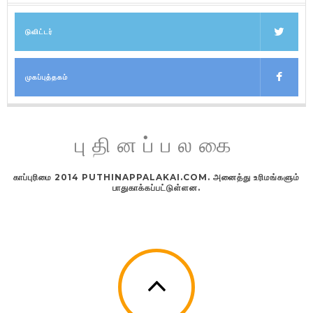
டுவிட்டர்
முகப்புத்தகம்
புதினப்பலகை
காப்புரிமை 2014 PUTHINAPPALAKAI.COM. அனைத்து உரிமங்களும்
பாதுகாக்கப்பட்டுள்ளன.