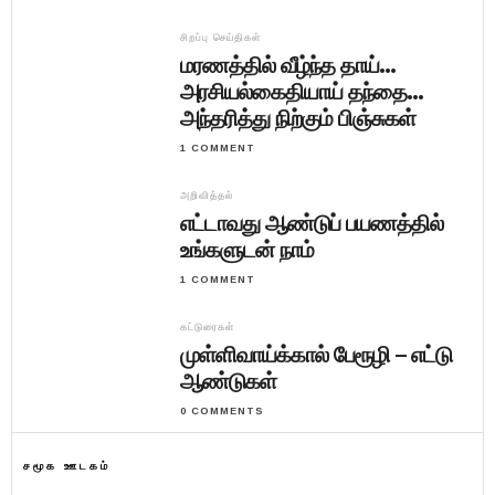
சிறப்பு செய்திகள்
மரணத்தில் வீழ்ந்த தாய்…
அரசியல்கைதியாய் தந்தை…
அந்தரித்து நிற்கும் பிஞ்சுகள்
1 COMMENT
அறிவித்தல்
எட்டாவது ஆண்டுப் பயணத்தில்
உங்களுடன் நாம்
1 COMMENT
கட்டுரைகள்
முள்ளிவாய்க்கால் பேரூழி – எட்டு
ஆண்டுகள்
0 COMMENTS
சமூக ஊடகம்