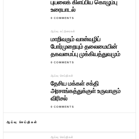
புயலைக் கிளப்பிய கொழும்பு
உரையாடல்
0 COMMENTS
ஆய்வு கட்டுரைகள்
மாறிவரும் வான்வழிப்
போர்முறையும் தலைமையின்
தகவமைப்பு முக்கியத்துவமும்
0 COMMENTS
ஆய்வு செய்திகள்
தேசிய மக்கள் சக்தி
அரசாங்கத்துக்குள் உருவாகும்
விரிசல்
0 COMMENTS
ஆய்வு செய்திகள்
ஆய்வு செய்திகள்