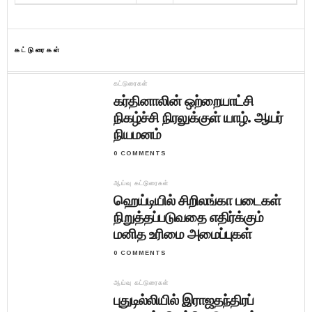
கட்டுரைகள்
கட்டுரைகள்
கர்தினாலின் ஒற்றையாட்சி
நிகழ்ச்சி நிரலுக்குள் யாழ். ஆயர்
நியமனம்
0 COMMENTS
ஆய்வு கட்டுரைகள்
ஹெய்டியில் சிறிலங்கா படைகள்
நிறுத்தப்படுவதை எதிர்க்கும்
மனித உரிமை அமைப்புகள்
0 COMMENTS
ஆய்வு கட்டுரைகள்
புதுடில்லியில் இராஜதந்திரப்