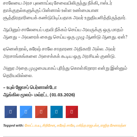
சாலேயை அரச புலனாய்வு சேவையிலிருந்து நீக்கி, ஈஸ்டர்
தாக்குதல்களுக்குப் பின்னால் உள்ள உண்மையான
சூத்திரதாரியைக் கண்டுபிடிப்பதாக அவர் உறுதியளித்திருந்தார்.
ஆயினும் சாலேயைப் பதவி நீக்கம் செய்ய அவருக்கு ஒரு மாதம்
ஆனது – அவரைக் கைது செய்ய ஒரு முழு ஆண்டு ஆனது. ஏன்?
ஏனென்றால், சுரேஷ் சாலே சாதாரண அதிகாரி அல்ல. அவர்
அரசாங்கங்களை அசைக்கக் கூடிய ஒரு அரசியல் குண்டு.
அனுர அதை முழுமையாகப் புரிந்து கொள்கிறாரா என்று இன்னும்
தெரியவில்லை.
– உபுல் ஜோசப் பெர்னான்டோ
ஆங்கில மூலம்- மவ்ரட்ட (01.03.2026)
Tagged with:
கோட்டாபய
,
சிறிசேன
,
சுரேஷ் சாலே
,
மகிந்த ராஜபக்ச
,
ராஜித சேனாரத்ன