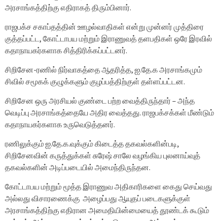
அரசாங்கத்திற்கு எதிராகத் திரும்பினார்.
ராஜபக்ச சகாப்தத்தின் ஊழல்வாதிகள் என்று முன்னர் முத்திரை
குத்தப்பட்ட, கோட்டாபய மற்றும் இராணுவத் தளபதிகள் ஒரே இரவில்
கதாநாயகர்களாக சித்திரிக்கப்பட்டனர்.
சிறிசேன-ரணில் நிர்வாகத்தை ஆதரித்த, ஐ.தே.க அரசாங்கமும்
சிவில் சமூகக் குழுக்களும் குழப்பத்திற்குள் தள்ளப்பட்டன.
சிறிசேன ஒரு அரசியல் குண்டை பற்ற வைத்திருந்தார் – அந்த
வெடிப்பு அரசாங்கத்தையே அதிர வைத்தது. ராஜபக்சக்கள் மீண்டும்
கதாநாயகர்களாக உருவெடுத்தனர்.
ரணிலுக்கும் ஐ.தே.க.வுக்கும் கிடைத்த தகவல்களின்படி,
சிறிசேனவின் கருத்துக்கள் சுரேஷ் சாலே வழங்கிய புலனாய்வுத்
தகவல்களின் அடிப்படையில் அமைந்திருந்தன.
கோட்டாபய மற்றும் மூத்த இராணுவ அதிகாரிகளை கைது செய்வது
அல்லது விசாரணைக்கு அழைப்பது ஆயுதப் படைகளுக்குள்
அரசாங்கத்திற்கு எதிரான அமைதியின்மையைத் தூண்டக் கூடும்