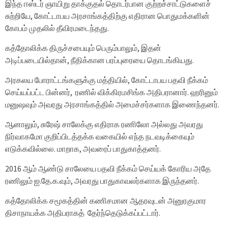
இந்த ஈஸ்டர் ஞாயிறு தாக்குதல் தொடர்பான குற்றச்சாட்டுகளைச்
சுற்றியே, கோட்டாபய அரசாங்கத்திற்கு எதிரான பொதுமக்களின்
கோபம் முதலில் தீவிரமடைந்தது.
கத்தோலிக்க திருச்சபையும் பெரும்பாலும், இதன்
அடிப்படையில்தான், நீதிக்கான பரப்புரையை தொடங்கியது.
அரகலய போராட்டங்களுக்கு மத்தியில், கோட்டாபய பதவி நீக்கம்
செய்யப்பட்ட பின்னர், ரணில் விக்கிரமசிங்க அதிபரானார். ஹரினும்
மனுஷவும் அவரது அரசாங்கத்தில் அமைச்சர்களாக இணைந்தனர்.
ஆனாலும், சுரேஷ் சாலேக்கு எதிராக ரணிலோ அல்லது அவரது
நிர்வாகமோ குறிப்பிடத்தக்க வகையில் எந்த நடவடிக்கையும்
எடுக்கவில்லை. மாறாக, அவரைப் பாதுகாத்தனர்.
2016 ஆம் ஆண்டு சாலேயை பதவி நீக்கம் செய்யக் கோரிய அதே
ரணிலும் ஐ.தே.க.வும், அவரது பாதுகாவலர்களாக இருந்தனர்.
கத்தோலிக்க சமூகத்தின் கணிசமான ஆதரவுடன் அனுரகுமார
திசாநாயக்க அதிபராகத் தேர்ந்தெடுக்கப்பட்டார்.