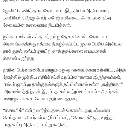
ஜே.வி.பி கணித்தபடி, கோட்டாபய இறுதியில் அதிபரானார்.
பதவியேற்ற பிறகு அவர், சுரேஷ் சாலேயை, அரச புலனாய்வு
சேவையின் தலைவராக நியமித்தார்.
ஐக்கிய மக்கள் சக்தி மற்றும் ஐ.தே.க.வினால், கோட்டாபய
அரசாங்கத்திற்கு எதிராக நிகழ்த்தப்பட்ட முதல் பெரிய அரசியல்
தாக்குதல், ஈஸ்டர் ஞாயிறு தாக்குதல்களை மையமாகக்
கொண்டிருந்தது.
ஹரின் பெர்னாண்டோ மற்றும் மனுஷ நாணயக்கார உள்ளிட்ட, அந்த
நேரத்தில் முக்கிய எதிர்க்கட்சி உறுப்பினர்களாக இருந்தவர்கள்,
ஈஸ்டர் ஞாயிறு தாக்குதல்களுக்குப் பின்னால் உள்ள சூத்திரதாரி
அரசாங்கத்திற்குள் இருப்பதாகக் குற்றம்சாட்டினர் – அவர்கள்
மறைமுகமாக சாலேயை குறிவைத்தனர்.
“சொனிக்” என்ற வார்த்தையைக் கொண்ட ஒரு மர்மமான
செய்தியை அவர்கள் குறிப்பிட்டனர், “சொனிக்” ஒரு மூத்த
பாதுகாப்பு அதிகாரி என்று கூறினர்.