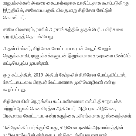
ராஜபக்சக்கள் அவரை கையாள்வதாக வாதிட்டதாக கூறப்படுகிறது.
இறுதியில், சாலேயை பதவி விலகுமாறு சிறிசேன கேட்டுக்
கொண்டார்.
சாலே விவகாரம், ரணில் அரசாங்கத்தில் முதல் பெரிய விரிசலை
ஏற்படுத்தத் தொடங்கியது.
அதன் பின்னர், சிறிசேன கோட்டாபயவுடன் மேலும் மேலும்
நெருக்கமாகி, ராஜபக்சக்களுடன் இறுக்கமான உறவுகளை மீண்டும்
கட்டியெழுப்ப முயன்றார்.
ஒரு கட்டத்தில், 2019 அதிபர் தேர்தலில் சிறிசேன போட்டியிட்டால்,
கோட்டாபயவை பிரதமர் வேட்பாளராக முன்மொழிவார் என்று
கூறப்பட்டது.
சிறிசேனவின் நெருங்கிய கூட்டாளிகளான எஸ்.பி.திசாநாயக்க
மற்றும் ஜோன் செனவிரத்ன ஆகியோர் அதிபராக சிறிசேன,
பிரதமராக கோட்டாபய என்ற கருத்தை பகிரங்கமாக முன்வைத்தனர்.
பின்நோக்கிப் பார்க்கும்போது, ​​சிறிசேன-ரணில் அரசாங்கத்தின்
முறிவு சாலேயின் சர்ச்சையுடன் தொடங்கியது எனலாம்.