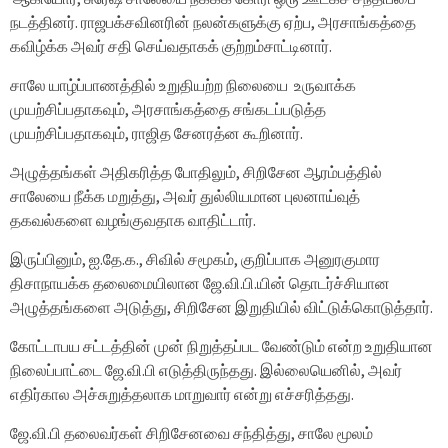
நடத்தினர். ராஜபக்சவினரின் நலன்களுக்கு ஏற்ப, அரசாங்கத்தை
கவிழ்க்க அவர் சதி செய்வதாகக் குற்றம்சாட்டினார்.
சாலே யாழ்ப்பாணத்தில் உறுதியற்ற நிலையை உருவாக்க
முயற்சிப்பதாகவும், அரசாங்கத்தை சங்கடப்படுத்த
முயற்சிப்பதாகவும், ராஜித சேனரத்ன கூறினார்.
அழுத்தங்கள் அதிகரித்த போதிலும், சிறிசேன ஆரம்பத்தில்
சாலேயை நீக்க மறுத்து, அவர் துல்லியமான புலனாய்வுத்
தகவல்களை வழங்குவதாக வாதிட்டார்.
இருப்பினும், ஐ.தே.க., சிவில் சமூகம், குறிப்பாக அனுரகுமார
திசாநாயக்க தலைமையிலான ஜே.வி.பி.யின் தொடர்ச்சியான
அழுத்தங்களை அடுத்து, சிறிசேன இறுதியில் விட்டுக்கொடுத்தார்.
கோட்டாபய சட்டத்தின் முன் நிறுத்தப்பட வேண்டும் என்ற உறுதியான
நிலைப்பாட்டை ஜே.வி.பி எடுத்திருந்தது. இல்லையெனில், அவர்
எதிர்கால அச்சுறுத்தலாக மாறுவார் என்று எச்சரித்தது.
ஜே.வி.பி தலைவர்கள் சிறிசேனவை சந்தித்து, சாலே மூலம்