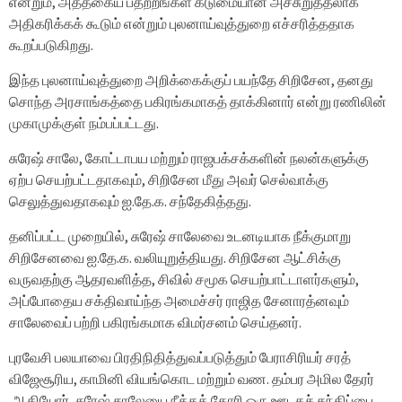
என்றும், அத்தகைய பதற்றங்கள் கடுமையான அச்சுறுத்தலாக
அதிகரிக்கக் கூடும் என்றும் புலனாய்வுத்துறை எச்சரித்ததாக
கூறப்படுகிறது.
இந்த புலனாய்வுத்துறை அறிக்கைக்குப் பயந்தே சிறிசேன, தனது
சொந்த அரசாங்கத்தை பகிரங்கமாகத் தாக்கினார் என்று ரணிலின்
முகாமுக்குள் நம்பப்பட்டது.
சுரேஷ் சாலே, கோட்டாபய மற்றும் ராஜபக்சக்களின் நலன்களுக்கு
ஏற்ப செயற்பட்டதாகவும், சிறிசேன மீது அவர் செல்வாக்கு
செலுத்துவதாகவும் ஐ.தே.க. சந்தேகித்தது.
தனிப்பட்ட முறையில், சுரேஷ் சாலேவை உடனடியாக நீக்குமாறு
சிறிசேனவை ஐ.தே.க. வலியுறுத்தியது. சிறிசேன ஆட்சிக்கு
வருவதற்கு ஆதரவளித்த, சிவில் சமூக செயற்பாட்டாளர்களும்,
அப்போதைய சக்திவாய்ந்த அமைச்சர் ராஜித சேனாரத்னவும்
சாலேவைப் பற்றி பகிரங்கமாக விமர்சனம் செய்தனர்.
புரவேசி பலயாவை பிரதிநிதித்துவப்படுத்தும் பேராசிரியர் சரத்
விஜேசூரிய, காமினி வியங்கொட மற்றும் வண. தம்பர அமில தேரர்
ஆகியோர், சுரேஷ் சாலேயை நீக்கக் கோரி ஒரு ஊடகச் சந்திப்பை