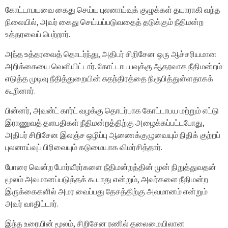
கோட்டாபயவை கைது செய்ய புலனாய்வுக் குழுக்கள் தயாராகி வந்த
நிலையில், அவர் கைது செய்யப்படுவதைத் தடுக்கும் நீதிமன்ற
உத்தரவைப் பெற்றார்.
அந்த உத்தரவைத் தொடர்ந்து, அதிபர் சிறிசேன ஒரு ஆச்சரியமான
அறிக்கையை வெளியிட்டார். கோட்டாபயவுக்கு ஆதரவாக நீதிமன்றம்
எடுத்த முடிவு நீதித்துறையின் சுதந்திரத்தை நிரூபித்துள்ளதாகக்
கூறினார்.
பின்னர், அவன்ட் கார்ட் வழக்கு தொடர்பாக கோட்டாபய மற்றும் எட்டு
இராணுவத் தளபதிகள் நீதிமன்றத்திற்கு அழைக்கப்பட்டபோது, ​​
அதிபர் சிறிசேன இலஞ்ச ஒழிப்பு ஆணைக்குழுவையும் நிதிக் குற்றப்
புலனாய்வுப் பிரிவையும் கடுமையாக விமர்சித்தார்.
போரை வென்ற போர்வீரர்களை நீதிமன்றத்தின் முன் நிறுத்துவதன்
மூலம் அவமானப்படுத்தக் கூடாது என்றும், அவர்களை நீதிமன்ற
இருக்கைகளில் அமர வைப்பது தேசத்திற்கு அவமானம் என்றும்
அவர் வாதிட்டார்.
இந்த உரையின் மூலம், சிறிசேன ரணில் தலைமையிலான