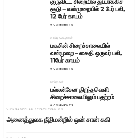
குருவிட்ட சிறையில் துப்பாக்கிச்
சூடு – வன்முறையில் 2 பேர் பலி,
12 பேர் காயம்
0 COMMENTS
சிறப்பு செய்திகள்
மகசின் சிறைச்சாலையில்
வன்முறை – கைதி ஒருவர் பலி,
11பேர் காயம்
0 COMMENTS
செய்திகள்
பல்லன்சேன திறந்தவெளி
சிறைச்சாலையிலும் பதற்றம்
0 COMMENTS
VICKNASEELAN JEYATHEVAN
ON
அனைத்துலக நீதிமன்றில் ஒன் சான் சுகி