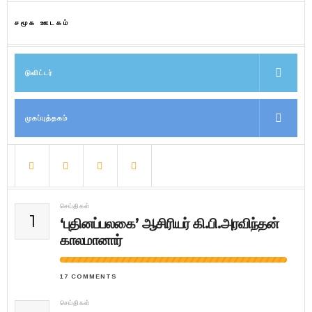
சமூக ஊடகம்
டுவிட்டர்
முகப்புத்தகம்
செய்திகள்
1
‘புதினப்பலகை’ ஆசிரியர் கி.பி.அரவிந்தன்
காலமானார்
17 COMMENTS
செய்திகள்