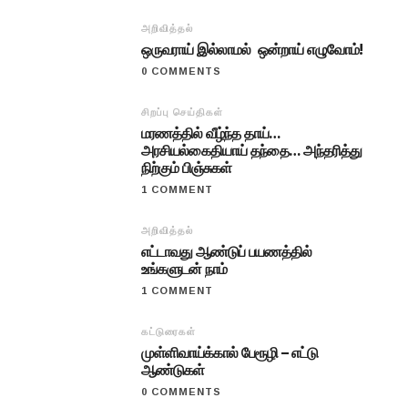
அறிவித்தல்
ஒருவராய் இல்லாமல் ஒன்றாய் எழுவோம்!
0 COMMENTS
சிறப்பு செய்திகள்
மரணத்தில் வீழ்ந்த தாய்…
அரசியல்கைதியாய் தந்தை… அந்தரித்து
நிற்கும் பிஞ்சுகள்
1 COMMENT
அறிவித்தல்
எட்டாவது ஆண்டுப் பயணத்தில்
உங்களுடன் நாம்
1 COMMENT
கட்டுரைகள்
முள்ளிவாய்க்கால் பேரூழி – எட்டு
ஆண்டுகள்
0 COMMENTS