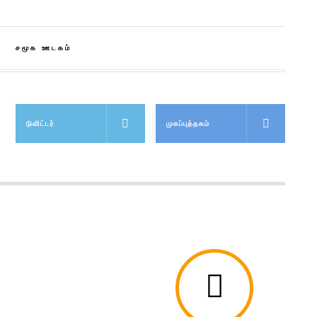
சமூக ஊடகம்
டுவிட்டர்
முகப்புத்தகம்