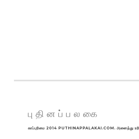
புதினப்பலகை
காப்புரிமை 2014 PUTHINAPPALAKAI.COM. அனைத்து உரிமங்