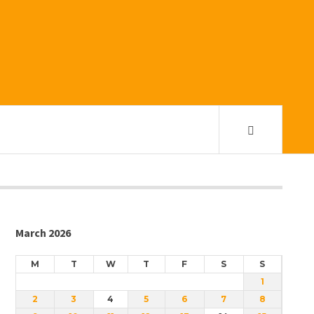
March 2026
M
T
W
T
F
S
S
1
2
3
4
5
6
7
8