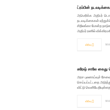
ட்ரம்பின் நடவடிக்கை
அமெரிக்க அதிபர் டொனா
நடவடிக்கைகள் ஏற்றுக
சிறிலங்கா போன்ற நாடுக
அதிபர் ரணில் விக்கிரமச
விரிவு
MA
சுரேஷ் சாலே கைது செ
அரச புலனாய்வுச் சேவை
செய்யப்பட்டதை அடுத்த
விட்டு வெளியேறியுள்
விரிவு
MA