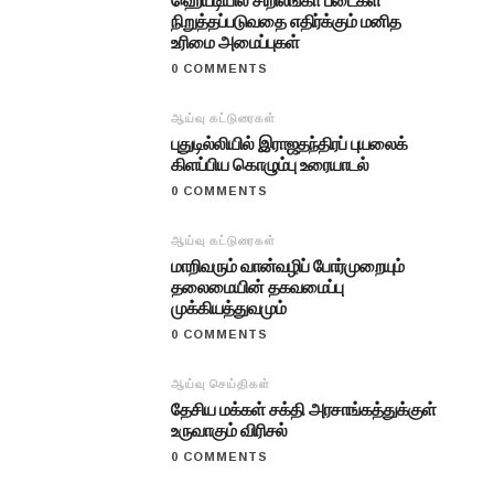
ஹெய்டியில் சிறிலங்கா படைகள்
நிறுத்தப்படுவதை எதிர்க்கும் மனித
உரிமை அமைப்புகள்
0 COMMENTS
ஆய்வு கட்டுரைகள்
புதுடில்லியில் இராஜதந்திரப் புயலைக்
கிளப்பிய கொழும்பு உரையாடல்
0 COMMENTS
ஆய்வு கட்டுரைகள்
மாறிவரும் வான்வழிப் போர்முறையும்
தலைமையின் தகவமைப்பு
முக்கியத்துவமும்
0 COMMENTS
ஆய்வு செய்திகள்
தேசிய மக்கள் சக்தி அரசாங்கத்துக்குள்
உருவாகும் விரிசல்
0 COMMENTS