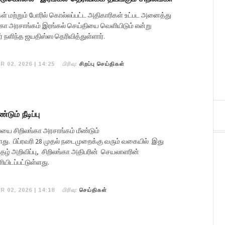
 மற்றும் போரில் கொல்லப்பட்ட அதிகாரிகள் உட்பட அனைத்து
ங்கா அரசாங்கம் இரங்கல் செய்தியை வெளியிடும் என்று
நளிந்த ஜயதிஸ்ஸ தெரிவித்துள்ளார்.
பிரிவு:
R 02, 2026 | 14:25
சிறப்பு செய்திகள்
ும் நீடிப்பு
 சிறிலங்கா அரசாங்கம் மீண்டும்
ளது. பிப்ரவரி 28 முதல் நடைமுறைக்கு வரும் வகையில் இது
தழ் அறிவிப்பு, சிறிலங்கா அதிபரின் செயலாளரின்
ிடப்பட்டுள்ளது.
பிரிவு:
R 02, 2026 | 14:18
செய்திகள்