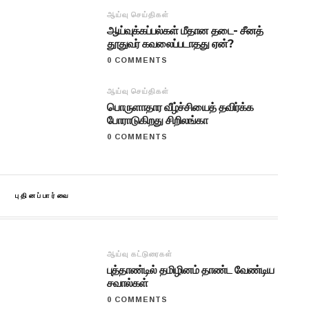
ஆய்வு செய்திகள்
ஆய்வுக்கப்பல்கள் மீதான தடை- சீனத்
தூதுவர் கவலைப்படாதது ஏன்?
0 COMMENTS
ஆய்வு செய்திகள்
பொருளாதார வீழ்ச்சியைத் தவிர்க்க
போராடுகிறது சிறிலங்கா
0 COMMENTS
புதினப்பார்வை
ஆய்வு கட்டுரைகள்
புத்தாண்டில் தமிழினம் தாண்ட வேண்டிய
சவால்கள்
0 COMMENTS