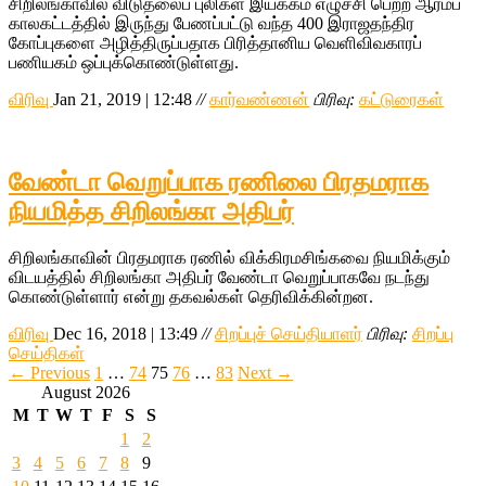
சிறிலங்காவில் விடுதலைப் புலிகள் இயக்கம் எழுச்சி பெற்ற ஆரம்ப
காலகட்டத்தில் இருந்து பேணப்பட்டு வந்த 400 இராஜதந்திர
கோப்புகளை அழித்திருப்பதாக பிரித்தானிய வெளிவிவகாரப்
பணியகம் ஒப்புக்கொண்டுள்ளது.
விரிவு
Jan 21, 2019 | 12:48
//
கார்வண்ணன்
பிரிவு:
கட்டுரைகள்
வேண்டா வெறுப்பாக ரணிலை பிரதமராக
நியமித்த சிறிலங்கா அதிபர்
சிறிலங்காவின் பிரதமராக ரணில் விக்கிரமசிங்கவை நியமிக்கும்
விடயத்தில் சிறிலங்கா அதிபர் வேண்டா வெறுப்பாகவே நடந்து
கொண்டுள்ளார் என்று தகவல்கள் தெரிவிக்கின்றன.
விரிவு
Dec 16, 2018 | 13:49
//
சிறப்புச் செய்தியாளர்
பிரிவு:
சிறப்பு
செய்திகள்
← Previous
1
…
74
75
76
…
83
Next →
August 2026
M
T
W
T
F
S
S
1
2
3
4
5
6
7
8
9