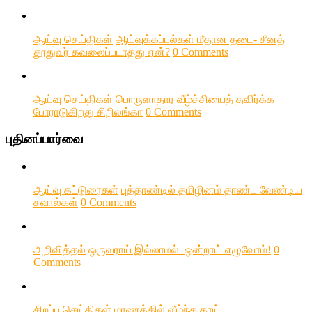
ஆய்வு செய்திகள்
ஆய்வுக்கப்பல்கள் மீதான தடை- சீனத்
தூதுவர் கவலைப்படாதது ஏன்?
0 Comments
ஆய்வு செய்திகள்
பொருளாதார வீழ்ச்சியைத் தவிர்க்க
போராடுகிறது சிறிலங்கா
0 Comments
புதினப்பார்வை
ஆய்வு கட்டுரைகள்
புத்தாண்டில் தமிழினம் தாண்ட வேண்டிய
சவால்கள்
0 Comments
அறிவித்தல்
ஒருவராய் இல்லாமல் ஒன்றாய் எழுவோம்!
0
Comments
சிறப்பு செய்திகள்
மரணத்தில் வீழ்ந்த தாய்…