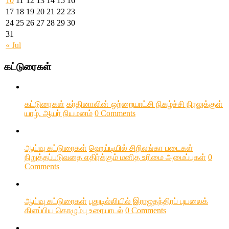
10
11
12
13
14
15
16
17
18
19
20
21
22
23
24
25
26
27
28
29
30
31
« Jul
கட்டுரைகள்
கட்டுரைகள்
கர்தினாலின் ஒற்றையாட்சி நிகழ்ச்சி நிரலுக்குள்
யாழ். ஆயர் நியமனம்
0 Comments
ஆய்வு கட்டுரைகள்
ஹெய்டியில் சிறிலங்கா படைகள்
நிறுத்தப்படுவதை எதிர்க்கும் மனித உரிமை அமைப்புகள்
0
Comments
ஆய்வு கட்டுரைகள்
புதுடில்லியில் இராஜதந்திரப் புயலைக்
கிளப்பிய கொழும்பு உரையாடல்
0 Comments