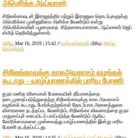
அமெரிக்க ஆய்வாளர்
சிறிலங்காவுடன் இராஜதந்திர மற்றும் இராணுவ தொடர்புகளுக்கு
அமெரிக்கா முன்னுரிமை அளிக்க வேண்டும் என்று
அமெரிக்காவின் பழமைவாத சிந்தனையாளரான, ஆய்வாளர் ஜெப்
ஸ்மித் தெரிவித்துள்ளார்.
விரிவு
Mar 16, 2019 | 15:42
//
கார்வண்ணன்
பிரிவு:
சிறப்பு
செய்திகள்
சிறிலங்காவுக்கு காலஅவகாசம் வழங்கக்
கூடாது – யாழ்ப்பாணத்தில் பாரிய பேரணி
ஐ.நா மனித உரிமைகள் பேரவையின் தீர்மானத்தை
நடைமுறைப்படுத்துவதற்கு சிறிலங்காவுக்கு கால அவகாசம்
வழங்கக் கூடாது, போர்க்குற்றங்கள் தோடர்பாக அனைத்துலக
விசாரணை நடத்தப்பட வேண்டும், சிறிலங்கா விவகாரத்தை ஐ.நா
பாதுகாப்புச் சபையிடம் பாரப்படுத்த வேண்டும் ஆகிய
கோரிக்கைகளை முன்வைத்து யாழ்ப்பாணத்தில் இன்று பாரிய
பேரணி நடத்தப்பட்டது.
விரிவு
Mar 16, 2019 | 14:35
//
யாழ்ப்பாணச் செய்தியாளர்
பிரிவு: