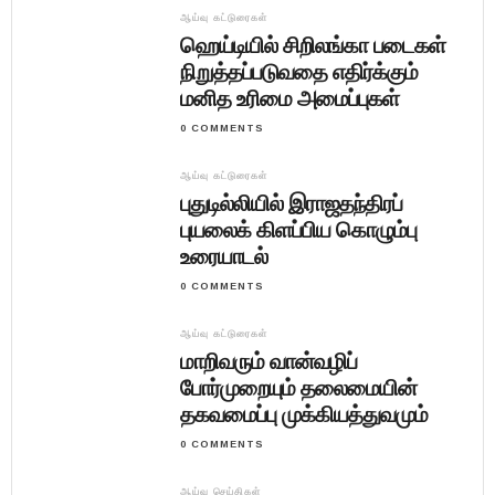
ஆய்வு கட்டுரைகள்
ஹெய்டியில் சிறிலங்கா படைகள்
நிறுத்தப்படுவதை எதிர்க்கும்
மனித உரிமை அமைப்புகள்
0 COMMENTS
ஆய்வு கட்டுரைகள்
புதுடில்லியில் இராஜதந்திரப்
புயலைக் கிளப்பிய கொழும்பு
உரையாடல்
0 COMMENTS
ஆய்வு கட்டுரைகள்
மாறிவரும் வான்வழிப்
போர்முறையும் தலைமையின்
தகவமைப்பு முக்கியத்துவமும்
0 COMMENTS
ஆய்வு செய்திகள்