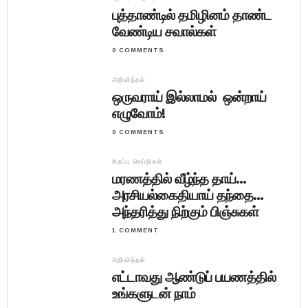
புத்தாண்டில் தமிழினம் தாண்ட
வேண்டிய சவால்கள்
0 COMMENTS
அறிவித்தல்
ஒருவராய் இல்லாமல் ஒன்றாய்
எழுவோம்!
0 COMMENTS
சிறப்பு செய்திகள்
மரணத்தில் வீழ்ந்த தாய்…
அரசியல்கைதியாய் தந்தை…
அந்தரித்து நிற்கும் பிஞ்சுகள்
1 COMMENT
அறிவித்தல்
எட்டாவது ஆண்டுப் பயணத்தில்
உங்களுடன் நாம்