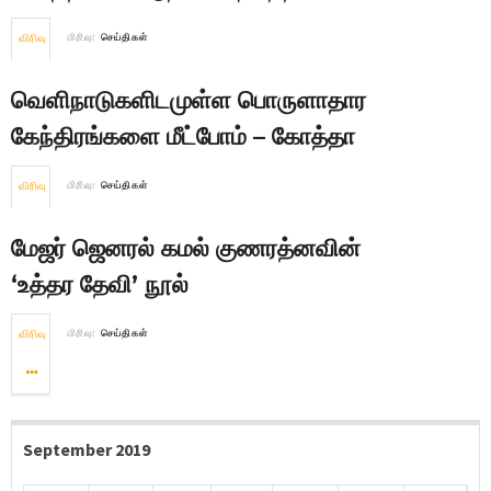
விரிவு
பிரிவு:
செய்திகள்
வெளிநாடுகளிடமுள்ள பொருளாதார
கேந்திரங்களை மீட்போம் – கோத்தா
விரிவு
பிரிவு:
செய்திகள்
மேஜர் ஜெனரல் கமல் குணரத்னவின்
‘உத்தர தேவி’ நூல்
விரிவு
பிரிவு:
செய்திகள்
September 2019