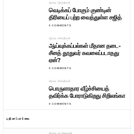
ஆய்வு செய்திகள்
வெடிக்கப் போகும் குண்டின்
திரியைப் பற்ற வைத்துள்ள சஜித்
0 COMMENTS
ஆய்வு செய்திகள்
ஆய்வுக்கப்பல்கள் மீதான தடை-
சீனத் தூதுவர் கவலைப்படாதது
ஏன்?
0 COMMENTS
ஆய்வு செய்திகள்
பொருளாதார வீழ்ச்சியைத்
தவிர்க்க போராடுகிறது சிறிலங்கா
0 COMMENTS
புதினப்பார்வை
ஆய்வு கட்டுரைகள்