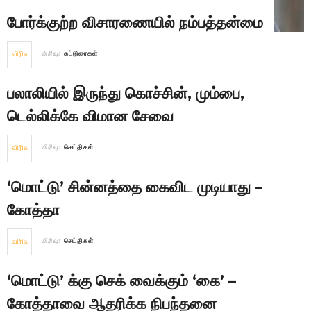
போர்க்குற்ற விசாரணையில் நம்பத்தன்மை
விரிவு
பிரிவு:
கட்டுரைகள்
பலாலியில் இருந்து கொச்சின், மும்பை,
டெல்லிக்கே விமான சேவை
விரிவு
பிரிவு:
செய்திகள்
‘மொட்டு’ சின்னத்தை கைவிட முடியாது –
கோத்தா
விரிவு
பிரிவு:
செய்திகள்
‘மொட்டு’ க்கு செக் வைக்கும் ‘கை’ –
கோத்தாவை ஆதரிக்க நிபந்தனை