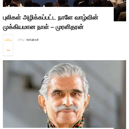
புலிகள் அழிக்கப்பட்ட நாளே வாழ்வின்
முக்கியமான நாள் – முரளிதரன்
விரிவு
பிரிவு:
செய்திகள்