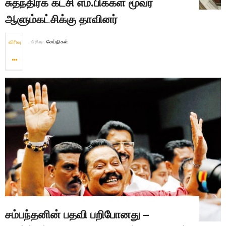
சுதந்திரக் கட்சி எம்.பிக்கள் மூவர்
ஆளும்கட்சிக்கு தாவினர்
விரிவு
பிரிவு:
செய்திகள்
சம்பந்தனின் பதவி பறிபோனது –