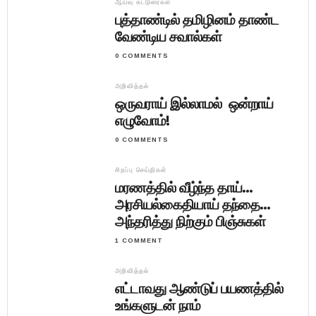
ஆய்வு கட்டுரைகள்
புத்தாண்டில் தமிழினம் தாண்ட
வேண்டிய சவால்கள்
0 COMMENTS
அறிவித்தல்
ஒருவராய் இல்லாமல் ஒன்றாய்
எழுவோம்!
0 COMMENTS
சிறப்பு செய்திகள்
மரணத்தில் வீழ்ந்த தாய்…
அரசியல்கைதியாய் தந்தை…
அந்தரித்து நிற்கும் பிஞ்சுகள்
1 COMMENT
அறிவித்தல்
எட்டாவது ஆண்டுப் பயணத்தில்
உங்களுடன் நாம்