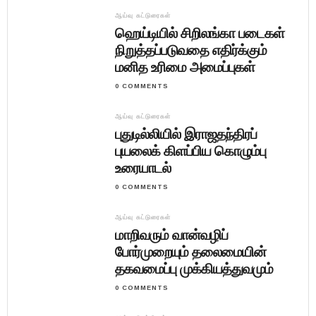
ஆய்வு கட்டுரைகள்
ஹெய்டியில் சிறிலங்கா படைகள்
நிறுத்தப்படுவதை எதிர்க்கும்
மனித உரிமை அமைப்புகள்
0 COMMENTS
ஆய்வு கட்டுரைகள்
புதுடில்லியில் இராஜதந்திரப்
புயலைக் கிளப்பிய கொழும்பு
உரையாடல்
0 COMMENTS
ஆய்வு கட்டுரைகள்
மாறிவரும் வான்வழிப்
போர்முறையும் தலைமையின்
தகவமைப்பு முக்கியத்துவமும்
0 COMMENTS