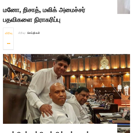
மனோ, றிசாத், மலிக் அமைச்சர்
பதவிகளை நிராகரிப்பு
விரிவு
பிரிவு:
செய்திகள்