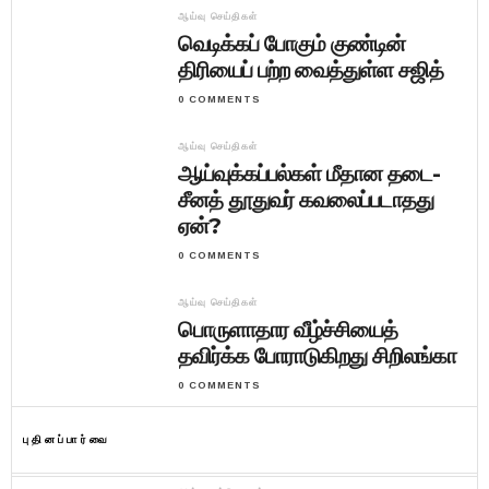
ஆய்வு செய்திகள்
வெடிக்கப் போகும் குண்டின்
திரியைப் பற்ற வைத்துள்ள சஜித்
0 COMMENTS
ஆய்வு செய்திகள்
ஆய்வுக்கப்பல்கள் மீதான தடை-
சீனத் தூதுவர் கவலைப்படாதது
ஏன்?
0 COMMENTS
ஆய்வு செய்திகள்
பொருளாதார வீழ்ச்சியைத்
தவிர்க்க போராடுகிறது சிறிலங்கா
0 COMMENTS
புதினப்பார்வை