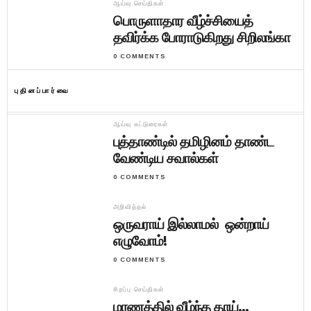
ஆய்வு செய்திகள்
பொருளாதார வீழ்ச்சியைத்
தவிர்க்க போராடுகிறது சிறிலங்கா
0 COMMENTS
புதினப்பார்வை
ஆய்வு கட்டுரைகள்
புத்தாண்டில் தமிழினம் தாண்ட
வேண்டிய சவால்கள்
0 COMMENTS
அறிவித்தல்
ஒருவராய் இல்லாமல் ஒன்றாய்
எழுவோம்!
0 COMMENTS
சிறப்பு செய்திகள்
மரணத்தில் வீழ்ந்த தாய்…