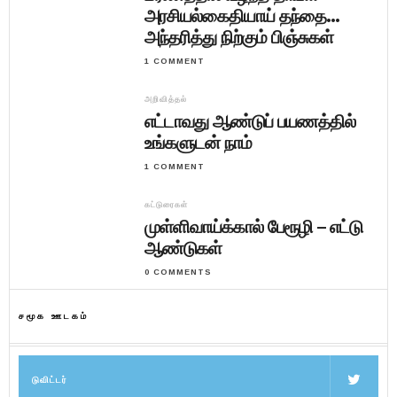
அரசியல்கைதியாய் தந்தை…
அந்தரித்து நிற்கும் பிஞ்சுகள்
1 COMMENT
அறிவித்தல்
எட்டாவது ஆண்டுப் பயணத்தில்
உங்களுடன் நாம்
1 COMMENT
கட்டுரைகள்
முள்ளிவாய்க்கால் பேரூழி – எட்டு
ஆண்டுகள்
0 COMMENTS
சமூக ஊடகம்
டுவிட்டர்