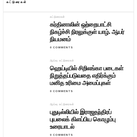
கட்டுரைகள்
கட்டுரைகள்
கர்தினாலின் ஒற்றையாட்சி
நிகழ்ச்சி நிரலுக்குள் யாழ். ஆயர்
நியமனம்
0 COMMENTS
ஆய்வு கட்டுரைகள்
ஹெய்டியில் சிறிலங்கா படைகள்
நிறுத்தப்படுவதை எதிர்க்கும்
மனித உரிமை அமைப்புகள்
0 COMMENTS
ஆய்வு கட்டுரைகள்
புதுடில்லியில் இராஜதந்திரப்
புயலைக் கிளப்பிய கொழும்பு
உரையாடல்
0 COMMENTS