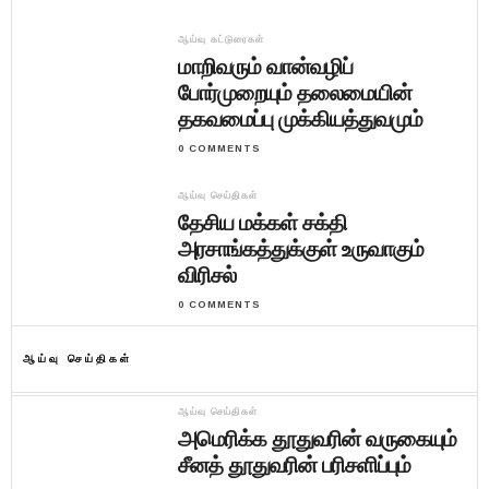
ஆய்வு கட்டுரைகள்
மாறிவரும் வான்வழிப்
போர்முறையும் தலைமையின்
தகவமைப்பு முக்கியத்துவமும்
0 COMMENTS
ஆய்வு செய்திகள்
தேசிய மக்கள் சக்தி
அரசாங்கத்துக்குள் உருவாகும்
விரிசல்
0 COMMENTS
ஆய்வு செய்திகள்
ஆய்வு செய்திகள்
அமெரிக்க தூதுவரின் வருகையும்
சீனத் தூதுவரின் பரிசளிப்பும்