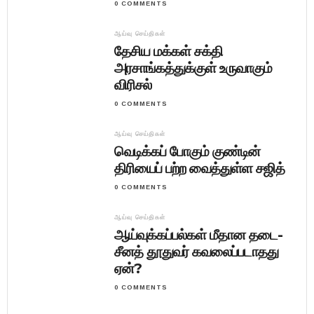
0 COMMENTS
ஆய்வு செய்திகள்
தேசிய மக்கள் சக்தி
அரசாங்கத்துக்குள் உருவாகும்
விரிசல்
0 COMMENTS
ஆய்வு செய்திகள்
வெடிக்கப் போகும் குண்டின்
திரியைப் பற்ற வைத்துள்ள சஜித்
0 COMMENTS
ஆய்வு செய்திகள்
ஆய்வுக்கப்பல்கள் மீதான தடை-
சீனத் தூதுவர் கவலைப்படாதது
ஏன்?
0 COMMENTS