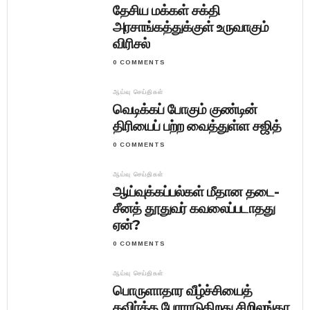
தேசிய மக்கள் சக்தி
அரசாங்கத்துக்குள் உருவாகும்
விரிசல்
0 COMMENTS
ஆய்வு செய்திகள்
வெடிக்கப் போகும் குண்டின்
திரியைப் பற்ற வைத்துள்ள சஜித்
0 COMMENTS
ஆய்வு செய்திகள்
ஆய்வுக்கப்பல்கள் மீதான தடை-
சீனத் தூதுவர் கவலைப்படாதது
ஏன்?
0 COMMENTS
ஆய்வு செய்திகள்
பொருளாதார வீழ்ச்சியைத்
தவிர்க்க போராடுகிறது சிறிலங்கா