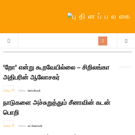
நாள்:
17th October 2018
‘றோ’ என்று கூறவேயில்லை – சிறிலங்கா
அதிபரின் ஆலோசகர்
விரிவு
பிரிவு:
செய்திகள்
நாடுகளை அச்சுறுத்தும் சீனாவின் கடன்
பொறி
விரிவு
பிரிவு:
கட்டுரைகள்