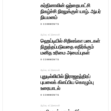
கர்தினாலின் ஒற்றையாட்சி
நிகழ்ச்சி நிரலுக்குள் யாழ். ஆயர்
நியமனம்
0 COMMENTS
ஆய்வு கட்டுரைகள்
ஹெய்டியில் சிறிலங்கா படைகள்
நிறுத்தப்படுவதை எதிர்க்கும்
மனித உரிமை அமைப்புகள்
0 COMMENTS
ஆய்வு கட்டுரைகள்
புதுடில்லியில் இராஜதந்திரப்
புயலைக் கிளப்பிய கொழும்பு
உரையாடல்
0 COMMENTS
ஆய்வு கட்டுரைகள்