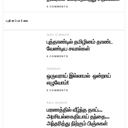
0 COMMENTS
புதினப்பார்வை
ஆய்வு கட்டுரைகள்
புத்தாண்டில் தமிழினம் தாண்ட
வேண்டிய சவால்கள்
0 COMMENTS
அறிவித்தல்
ஒருவராய் இல்லாமல் ஒன்றாய்
எழுவோம்!
0 COMMENTS
சிறப்பு செய்திகள்
மரணத்தில் வீழ்ந்த தாய்…
அரசியல்கைதியாய் தந்தை…
அந்தரித்து நிற்கும் பிஞ்சுகள்