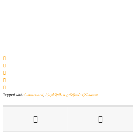
Tagged with:
Cumberland
,
அவுஸ்ரேலியா
,
தமிழினப் படுகொலை