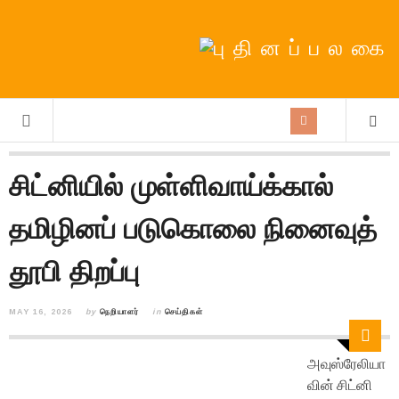
சிட்னியில் முள்ளிவாய்க்கால்
தமிழினப் படுகொலை நினைவுத்
தூபி திறப்பு
MAY 16, 2026
by
நெறியாளர்
in
செய்திகள்
அவுஸ்ரேலியா
வின் சிட்னி