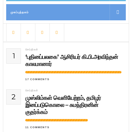
முகப்புத்தகம்
செய்திகள்
1
‘புதினப்பலகை’ ஆசிரியர் கி.பி.அரவிந்தன்
காலமானார்
17 COMMENTS
செய்திகள்
2
முஸ்லிம்கள் வெளியேற்றம், தமிழர்
இனப்படுகொலை – சுமந்திரனின்
குதர்க்கம்
11 COMMENTS