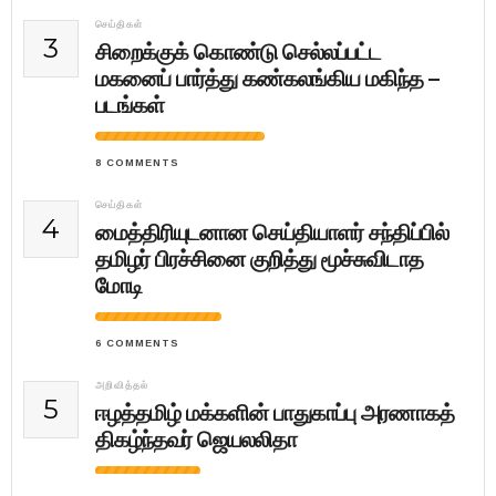
செய்திகள்
3
சிறைக்குக் கொண்டு செல்லப்பட்ட
மகனைப் பார்த்து கண்கலங்கிய மகிந்த –
படங்கள்
8 COMMENTS
செய்திகள்
4
மைத்திரியுடனான செய்தியாளர் சந்திப்பில்
தமிழர் பிரச்சினை குறித்து மூச்சுவிடாத
மோடி
6 COMMENTS
அறிவித்தல்
5
ஈழத்தமிழ் மக்களின் பாதுகாப்பு அரணாகத்
திகழ்ந்தவர் ஜெயலலிதா