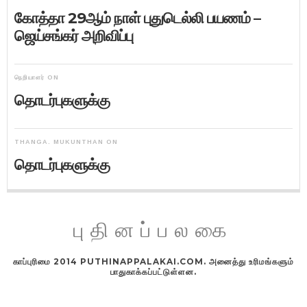
கோத்தா 29ஆம் நாள் புதுடெல்லி பயணம் –
ஜெய்சங்கர் அறிவிப்பு
நெறியாளர்
ON
தொடர்புகளுக்கு
THANGA. MUKUNTHAN
ON
தொடர்புகளுக்கு
புதினப்பலகை
காப்புரிமை 2014 PUTHINAPPALAKAI.COM. அனைத்து உரிமங்களும்
பாதுகாக்கப்பட்டுள்ளன.