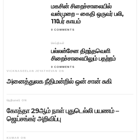
மகசின் சிறைச்சாலையில்
வன்முறை – கைதி ஒருவர் பலி,
11பேர் காயம்
0 COMMENTS
செய்திகள்
பல்லன்சேன திறந்தவெளி
சிறைச்சாலையிலும் பதற்றம்
0 COMMENTS
VICKNASEELAN JEYATHEVAN
ON
அனைத்துலக நீதிமன்றில் ஒன் சான் சுகி
நெறியாளர்
ON
கோத்தா 29ஆம் நாள் புதுடெல்லி பயணம் –
ஜெய்சங்கர் அறிவிப்பு
KUMAR
ON