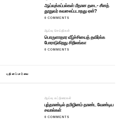
ஆய்வுக்கப்பல்கள் மீதான தடை- சீனத்
தூதுவர் கவலைப்படாதது ஏன்?
0 COMMENTS
ஆய்வு செய்திகள்
பொருளாதார வீழ்ச்சியைத் தவிர்க்க
போராடுகிறது சிறிலங்கா
0 COMMENTS
புதினப்பார்வை
ஆய்வு கட்டுரைகள்
புத்தாண்டில் தமிழினம் தாண்ட வேண்டிய
சவால்கள்
0 COMMENTS