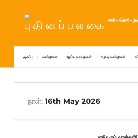
அறி – தெளி – த
முகப்பு
செய்திகள்
ஆய்வு செய்திகள்
சிறப்பு செய்திகள்
கட
நாள்:
16th May 2026
மாறிவரும் வான்வழி