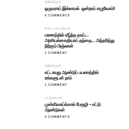
அறிவித்தல்
ஒருவராய் இல்லாமல் ஒன்றாய் எழுவோம்!
0 COMMENTS
சிறப்பு செய்திகள்
மரணத்தில் வீழ்ந்த தாய்…
அரசியல்கைதியாய் தந்தை… அந்தரித்து
நிற்கும் பிஞ்சுகள்
1 COMMENT
அறிவித்தல்
எட்டாவது ஆண்டுப் பயணத்தில்
உங்களுடன் நாம்
1 COMMENT
கட்டுரைகள்
முள்ளிவாய்க்கால் பேரூழி – எட்டு
ஆண்டுகள்
0 COMMENTS