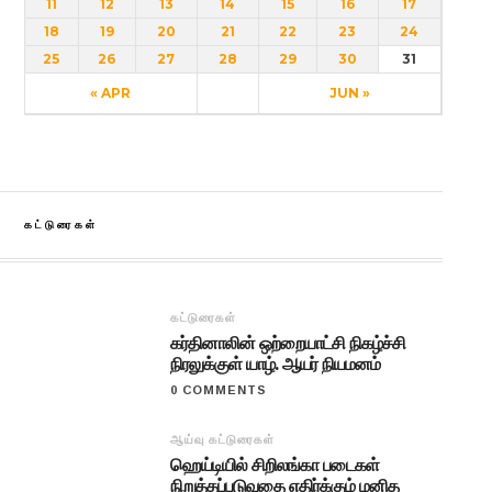
11
12
13
14
15
16
17
18
19
20
21
22
23
24
25
26
27
28
29
30
31
« APR
JUN »
கட்டுரைகள்
கட்டுரைகள்
கர்தினாலின் ஒற்றையாட்சி நிகழ்ச்சி
நிரலுக்குள் யாழ். ஆயர் நியமனம்
0 COMMENTS
ஆய்வு கட்டுரைகள்
ஹெய்டியில் சிறிலங்கா படைகள்
நிறுத்தப்படுவதை எதிர்க்கும் மனித