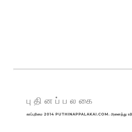
புதினப்பலகை
காப்புரிமை 2014 PUTHINAPPALAKAI.COM. அனைத்து உரிமங்