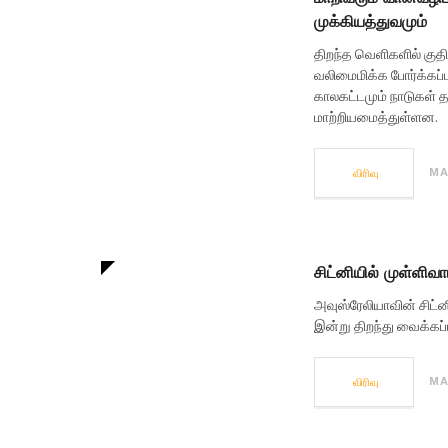
முக்கியத்துவமும்
திறந்த வெளிகளில் குத
வலிமைமிக்க போர்க்கப்ப
காலகட்டமும் நாடுகள் 
மாற்றியமைத்துள்ளன.
விரிவு
MA
சிட்னியில் முள்ளிவ
அவுஸ்ரேலியாவின் சிட்ன
இன்று திறந்து வைக்கப்
விரிவு
MA