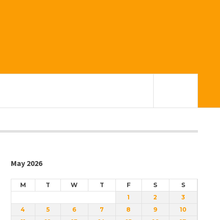
May 2026
M
T
W
T
F
S
S
1
2
3
4
5
6
7
8
9
10