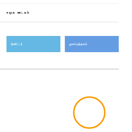
சமூக ஊடகம்
டுவிட்டர்
முகப்புத்தகம்