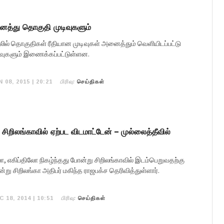
ைத்து தொகுதி முடிவுகளும்
தலில் தொகுதிகள் ரீதியான முடிவுகள் அனைத்தும் வெளியிடப்பட்டு
ிவுகளும் இணைக்கப்பட்டுள்ளன.
பிரிவு:
 08, 2015 | 20:21
செய்திகள்
 சிறிலங்காவில் ஏற்பட விடமாட்டேன் – முல்லைத்தீவில்
ோ, எகிப்திலோ நிகழ்ந்தது போன்று சிறிலங்காவில் இடம்பெறுவதற்கு
்று சிறிலங்கா அதிபர் மகிந்த ராஜபக்ச தெரிவித்துள்ளார்.
பிரிவு:
C 18, 2014 | 10:51
செய்திகள்