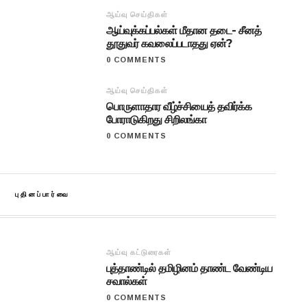
ஆய்வு செய்திகள்
ஆய்வுக்கப்பல்கள் மீதான தடை- சீனத்
தூதுவர் கவலைப்படாதது ஏன்?
0 COMMENTS
ஆய்வு செய்திகள்
பொருளாதார வீழ்ச்சியைத் தவிர்க்க
போராடுகிறது சிறிலங்கா
0 COMMENTS
புதினப்பார்வை
ஆய்வு கட்டுரைகள்
புத்தாண்டில் தமிழினம் தாண்ட வேண்டிய
சவால்கள்
0 COMMENTS