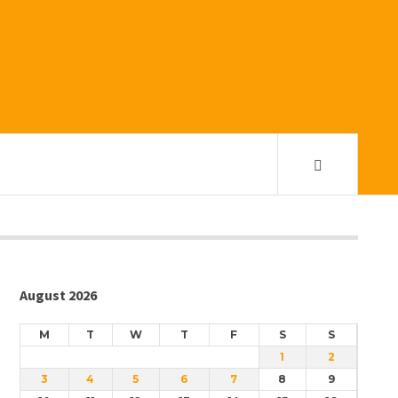
August 2026
M
T
W
T
F
S
S
1
2
3
4
5
6
7
8
9