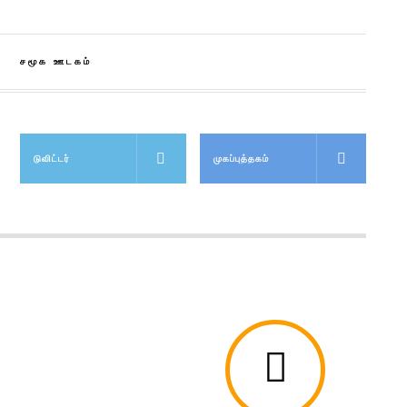
சமூக ஊடகம்
டுவிட்டர்
முகப்புத்தகம்