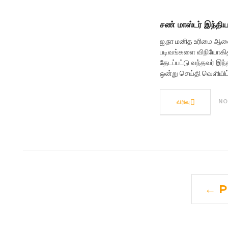
சண் மாஸ்டர் இந்தியா
ஐ.நா மனித உரிமை ஆணை
படிவங்களை விநியோகித்த
தேடப்பட்டு வந்தவர் இந
ஒன்று செய்தி வெளியிட
விரிவு
NO
← P