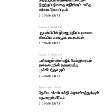
ஹெய்டியில் சிறிலங்கா படைகள்
நிறுத்தப்படுவதை எதிர்க்கும் மனித
உரிமை அமைப்புகள்
0 COMMENTS
ஆய்வு கட்டுரைகள்
புதுடில்லியில் இராஜதந்திரப் புயலைக்
கிளப்பிய கொழும்பு உரையாடல்
0 COMMENTS
ஆய்வு கட்டுரைகள்
மாறிவரும் வான்வழிப் போர்முறையும்
தலைமையின் தகவமைப்பு
முக்கியத்துவமும்
0 COMMENTS
ஆய்வு செய்திகள்
தேசிய மக்கள் சக்தி அரசாங்கத்துக்குள்
உருவாகும் விரிசல்
0 COMMENTS