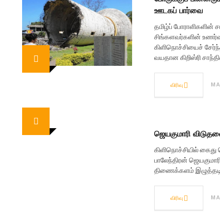
ஊடகப் பார்வை
தமிழ்ப் போராளிகளின்
சிங்களவர்களின் உணர்வு
கிளிநொச்சியைச் சேர்
வயதான கிறிஸ்ரி சாந்தி
விரிவு
MA
ஜெயகுமாரி விடுதலை
கிளிநொச்சியில் கைது ச
பாலேந்திரன் ஜெயகுமாரி
திணைக்களம் இழுத்தடிப்
விரிவு
MA