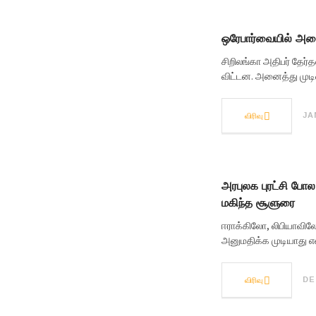
ஒரேபார்வையில் அன
சிறிலங்கா அதிபர் தேர்
விட்டன. அனைத்து முட
விரிவு
JAN
அரபுலக புரட்சி போல
மகிந்த சூளுரை
ஈராக்கிலோ, லிபியாவில
அனுமதிக்க முடியாது என
விரிவு
DE