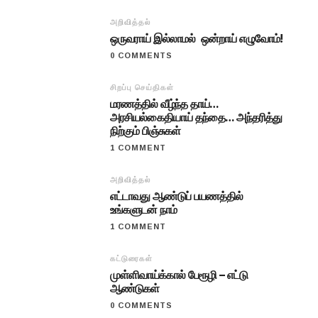
அறிவித்தல்
ஒருவராய் இல்லாமல் ஒன்றாய் எழுவோம்!
0 COMMENTS
சிறப்பு செய்திகள்
மரணத்தில் வீழ்ந்த தாய்…
அரசியல்கைதியாய் தந்தை… அந்தரித்து
நிற்கும் பிஞ்சுகள்
1 COMMENT
அறிவித்தல்
எட்டாவது ஆண்டுப் பயணத்தில்
உங்களுடன் நாம்
1 COMMENT
கட்டுரைகள்
முள்ளிவாய்க்கால் பேரூழி – எட்டு
ஆண்டுகள்
0 COMMENTS