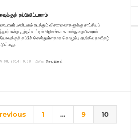
வுக்குத் தப்பிவிட்டாராம்
யாளர் பணியகம் நடத்தும் விசாரணைகளுக்கு சாட்சியப்
ார் என்ற குற்றச்சாட்டில் சிறிலங்கா காவல்துறையினரால்
்தியாவுக்குத் தப்பிச் சென்றுள்ளதாக கொழும்பு ஆங்கில நாளிதழ்
்டுள்ளது.
பிரிவு:
V 08, 2014 | 0:08
செய்திகள்
revious
1
…
9
10