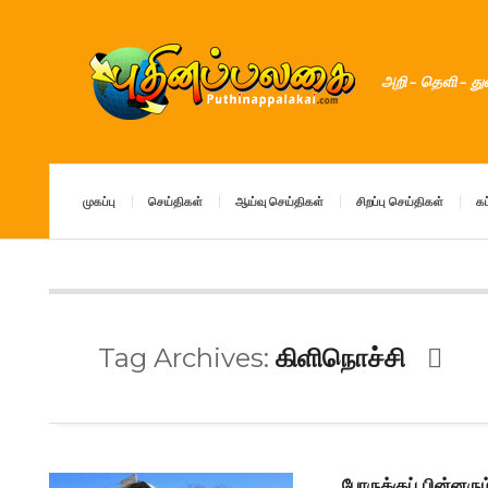
அறி – தெளி – த
முகப்பு
செய்திகள்
ஆய்வு செய்திகள்
சிறப்பு செய்திகள்
கட
Tag Archives:
கிளிநொச்சி
போருக்குப் பின்னரும