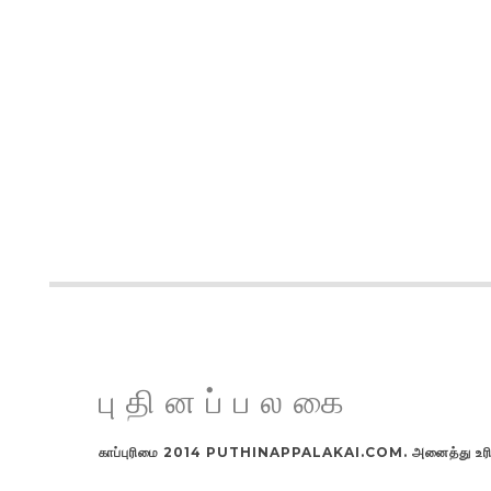
புதினப்பலகை
காப்புரிமை 2014 PUTHINAPPALAKAI.COM. அனைத்து உரிமங்