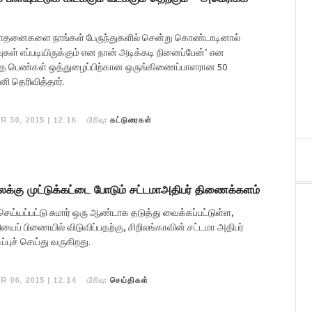
 சாதனைகளை நாங்கள் பேருந்துகளில் சென்று கொண்டாடினால்
கள் எப்படியிருக்கும் என நான் அடிக்கடி நினைப்பேன்’ என
ந்த பெண்கள் ஒத்துழைப்பிற்கான ஒருங்கிணைப்பாளரான 50
னி தெரிவித்தார்.
பிரிவு:
R 30, 2015 | 12:16
கட்டுரைகள்
க்கு முட்டுக்கட்டை போடும் சட்டமாஅதிபர் திணைக்களம்
ெய்யப்பட்டு சுமார் ஒரு ஆண்டாக தடுத்து வைக்கப்பட்டுள்ள,
யைப் பிணையில் விடுவிப்பதற்கு, சிறிலங்காவின் சட்டமா அதிபர்
புச் செய்து வருகிறது.
பிரிவு:
R 06, 2015 | 12:14
செய்திகள்