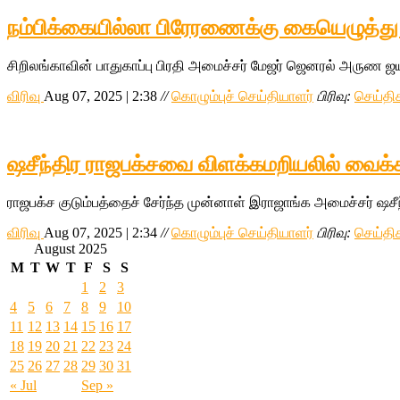
நம்பிக்கையில்லா பிரேரணைக்கு கையெழுத்து 
சிறிலங்காவின் பாதுகாப்பு பிரதி அமைச்சர் மேஜர் ஜெனரல் அருண ஜய
விரிவு
Aug 07, 2025 | 2:38
//
கொழும்புச் செய்தியாளர்
பிரிவு:
செய்தி
ஷசீந்திர ராஜபக்சவை விளக்கமறியலில் வைக்
ராஜபக்ச குடும்பத்தைச் சேர்ந்த முன்னாள் இராஜாங்க அமைச்சர் ஷசீ
விரிவு
Aug 07, 2025 | 2:34
//
கொழும்புச் செய்தியாளர்
பிரிவு:
செய்தி
August 2025
M
T
W
T
F
S
S
1
2
3
4
5
6
7
8
9
10
11
12
13
14
15
16
17
18
19
20
21
22
23
24
25
26
27
28
29
30
31
« Jul
Sep »