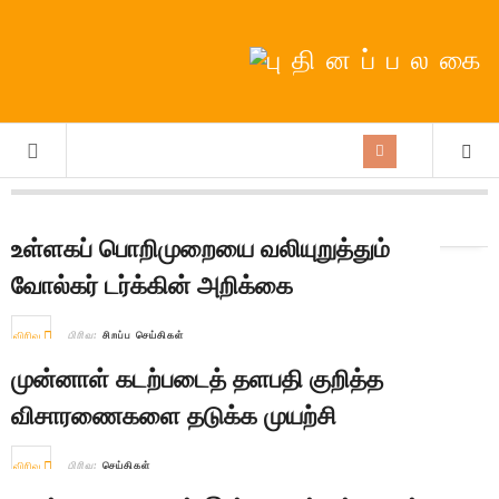
நாள்:
14th August 2025
உள்ளகப் பொறிமுறையை வலியுறுத்தும்
வோல்கர் டர்க்கின் அறிக்கை
விரிவு
பிரிவு:
சிறப்பு செய்திகள்
முன்னாள் கடற்படைத் தளபதி குறித்த
விசாரணைகளை தடுக்க முயற்சி
விரிவு
பிரிவு:
செய்திகள்