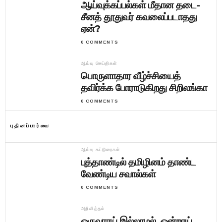
ஆய்வுக்கப்பல்கள் மீதான தடை-
சீனத் தூதுவர் கவலைப்படாதது
ஏன்?
0 COMMENTS
ஆய்வு செய்திகள்
பொருளாதார வீழ்ச்சியைத்
தவிர்க்க போராடுகிறது சிறிலங்கா
0 COMMENTS
புதினப்பார்வை
ஆய்வு கட்டுரைகள்
புத்தாண்டில் தமிழினம் தாண்ட
வேண்டிய சவால்கள்
0 COMMENTS
அறிவித்தல்
ஒருவராய் இல்லாமல் ஒன்றாய்