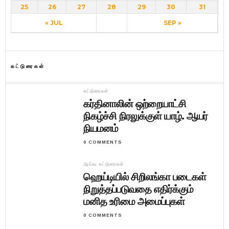
25
26
27
28
29
30
31
« JUL
SEP »
கட்டுரைகள்
கட்டுரைகள்
கர்தினாலின் ஒற்றையாட்சி
நிகழ்ச்சி நிரலுக்குள் யாழ். ஆயர்
நியமனம்
0 COMMENTS
ஆய்வு கட்டுரைகள்
ஹெய்டியில் சிறிலங்கா படைகள்
நிறுத்தப்படுவதை எதிர்க்கும்
மனித உரிமை அமைப்புகள்
0 COMMENTS