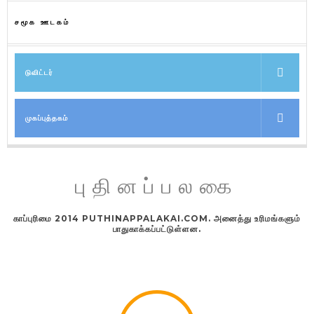
சமூக ஊடகம்
டுவிட்டர்
முகப்புத்தகம்
புதினப்பலகை
காப்புரிமை 2014 PUTHINAPPALAKAI.COM. அனைத்து உரிமங்களும்
பாதுகாக்கப்பட்டுள்ளன.