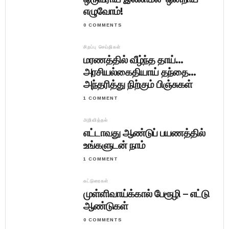
எழுவோம்!
0 COMMENTS
சிறப்பு செய்திகள்
மரணத்தில் வீழ்ந்த தாய்…
அரசியல்கைதியாய் தந்தை…
அந்தரித்து நிற்கும் பிஞ்சுகள்
1 COMMENT
அறிவித்தல்
எட்டாவது ஆண்டுப் பயணத்தில்
உங்களுடன் நாம்
1 COMMENT
கட்டுரைகள்
முள்ளிவாய்க்கால் பேரூழி – எட்டு
ஆண்டுகள்
0 COMMENTS