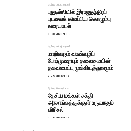
ஆய்வு கட்டுரைகள்
புதுடில்லியில் இராஜதந்திரப்
புயலைக் கிளப்பிய கொழும்பு
உரையாடல்
0 COMMENTS
ஆய்வு கட்டுரைகள்
மாறிவரும் வான்வழிப்
போர்முறையும் தலைமையின்
தகவமைப்பு முக்கியத்துவமும்
0 COMMENTS
ஆய்வு செய்திகள்
தேசிய மக்கள் சக்தி
அரசாங்கத்துக்குள் உருவாகும்
விரிசல்
0 COMMENTS