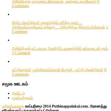
அறிவித்தல்
ஒருவராய் இல்லாமல் ஒன்றாய் எழுவோம்!
0
Comments
சிறப்பு செய்திகள்
மரணத்தில் வீழ்ந்த தாய்…
அரசியல்கைதியாய் தந்தை… அந்தரித்து நிற்கும் பிஞ்சுகள்
1
Comment
அறிவித்தல்
எட்டாவது ஆண்டுப் பயணத்தில் உங்களுடன் நாம்
1 Comment
கட்டுரைகள்
முள்ளிவாய்க்கால் பேரூழி – எட்டு ஆண்டுகள்
0
Comments
சமூக ஊடகம்
டுவிட்டர்
முகப்புத்தகம்
புதினப்பலகை
காப்புரிமை 2014 Puthinappalakai.com. அனைத்து
உரிமங்களும் பாதுகாக்கப்பட்டுள்ளன.