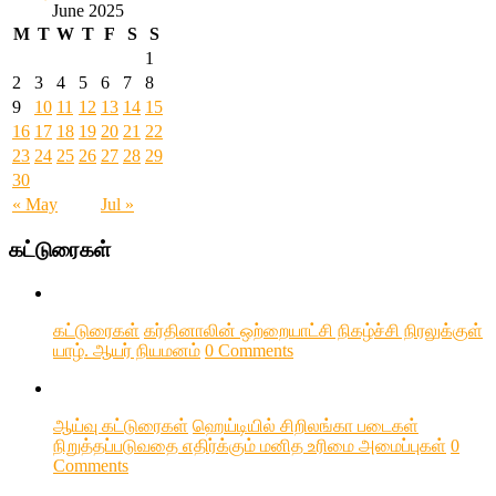
June 2025
M
T
W
T
F
S
S
1
2
3
4
5
6
7
8
9
10
11
12
13
14
15
16
17
18
19
20
21
22
23
24
25
26
27
28
29
30
« May
Jul »
கட்டுரைகள்
கட்டுரைகள்
கர்தினாலின் ஒற்றையாட்சி நிகழ்ச்சி நிரலுக்குள்
யாழ். ஆயர் நியமனம்
0 Comments
ஆய்வு கட்டுரைகள்
ஹெய்டியில் சிறிலங்கா படைகள்
நிறுத்தப்படுவதை எதிர்க்கும் மனித உரிமை அமைப்புகள்
0
Comments