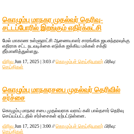
கொழும்பு மாநகர முதல்வர் தெரிவு-
சட்டப்போரில் இறங்கும் எதிர்க்கட்சி
மேல் மாகாண உள்ளூராட்சி ஆணையாளர் சாரங்கிக ஜயசுந்தரவுக்கு
எதிராக சட்ட நடவடிக்கை எடுக்க ஐக்கிய மக்கள் சக்தி
தீர்மானித்துள்ளது.
விரிவு
Jun 17, 2025 | 3:03
//
கொழும்புச் செய்தியாளர்
பிரிவு:
செய்திகள்
கொழும்பு மாநகரசபை முதல்வர் தெரிவில்
சர்ச்சை
கொழும்பு மாநகர சபை முதல்வராக வராய் கலி பால்தசார் தெரிவு
செய்யப்பட்டதில் சர்ச்சைகள் ஏற்பட்டுள்ளன.
விரிவு
Jun 17, 2025 | 3:00
//
கொழும்புச் செய்தியாளர்
பிரிவு:
செய்திகள்