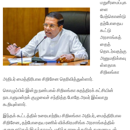
மறுசீரமைப்புக
ளை
மேற்கொண்டு
தற்போதைய
கூட்டு
அரசாங்கத்
தைத்
தொடர்வதற்கு
அனுமதிக்கவு
ள்ளதாக
சிறிலங்கா
அதிபர் மைத்திரிபால சிறிசேன தெரிவித்துள்ளார்.
கொழும்பில் இன்று நண்பகல் சிறிலங்கா சுதந்திரக் கட்சியின்
நாடாளுமன்றக் குழுவைச் சந்தித்த போதே அவர் இவ்வாறு
கூறியுள்ளார்.
இந்தக் கூட்டத்தில் உரையாற்றிய சிறிலங்கா அதிபர், மைத்திரிபால
சிறிசேன, தற்போதைய ரணில் விக்கிரமசிங்க அரசாங்கத்தில்
குறைபாடுகள் இருந்தாலும், மகிந்த ராஜபக்சவின் துணையுடன்