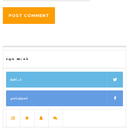
சமூக ஊடகம்
டுவிட்டர்
முகப்புத்தகம்