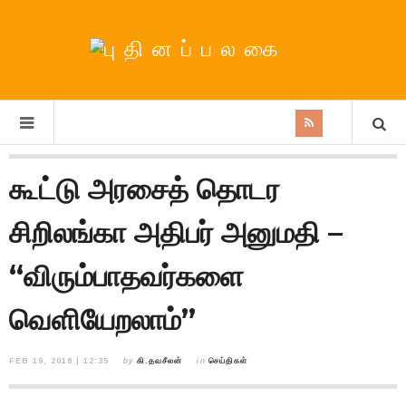
கூட்டு அரசைத் தொடர
சிறிலங்கா அதிபர் அனுமதி –
“விரும்பாதவர்களை
வெளியேறலாம்”
FEB 19, 2018 | 12:35
by
கி.தவசீலன்
in
செய்திகள்