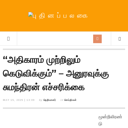
“அதிகாரம் முற்றிலும்
கெடுவிக்கும்” – அனுரவுக்கு
சுமந்திரன் எச்சரிக்கை
MAY 15, 2025 | 13:09
by
நெறியாளர்
in
செய்திகள்
மூன்றிலிரண்
டு