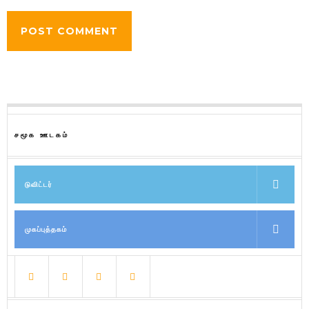
சமூக ஊடகம்
டுவிட்டர்
முகப்புத்தகம்