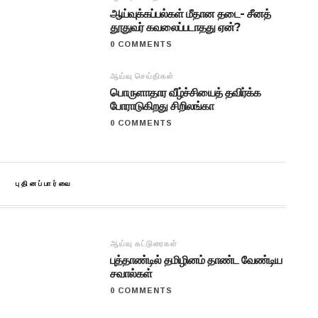
ஆய்வுக்கப்பல்கள் மீதான தடை- சீனத்
தூதுவர் கவலைப்படாதது ஏன்?
0 COMMENTS
ஆய்வு செய்திகள்
பொருளாதார வீழ்ச்சியைத் தவிர்க்க
போராடுகிறது சிறிலங்கா
0 COMMENTS
புதினப்பார்வை
ஆய்வு கட்டுரைகள்
புத்தாண்டில் தமிழினம் தாண்ட வேண்டிய
சவால்கள்
0 COMMENTS