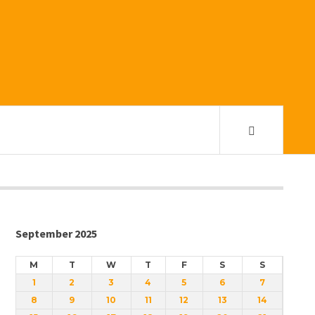
September 2025
M
T
W
T
F
S
S
1
2
3
4
5
6
7
8
9
10
11
12
13
14