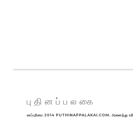
புதினப்பலகை
காப்புரிமை 2014 PUTHINAPPALAKAI.COM. அனைத்து உரிமங்