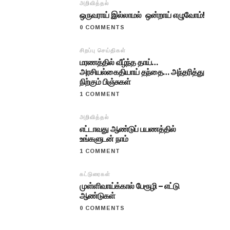
அறிவித்தல்
ஒருவராய் இல்லாமல் ஒன்றாய் எழுவோம்!
0 COMMENTS
சிறப்பு செய்திகள்
மரணத்தில் வீழ்ந்த தாய்…
அரசியல்கைதியாய் தந்தை… அந்தரித்து
நிற்கும் பிஞ்சுகள்
1 COMMENT
அறிவித்தல்
எட்டாவது ஆண்டுப் பயணத்தில்
உங்களுடன் நாம்
1 COMMENT
கட்டுரைகள்
முள்ளிவாய்க்கால் பேரூழி – எட்டு
ஆண்டுகள்
0 COMMENTS