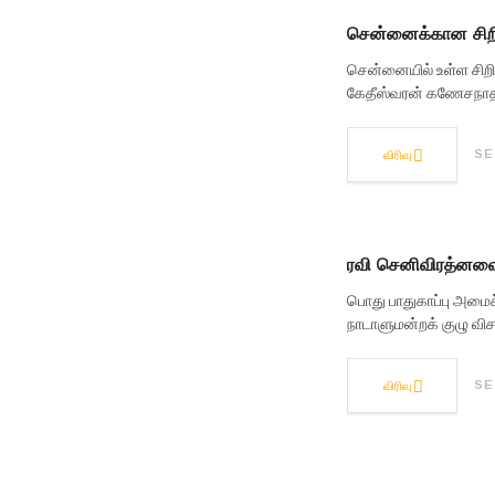
சென்னைக்கான சிறி
சென்னையில் உள்ள சி
கேதீஸ்வரன் கணேசநாதன் 
விரிவு
SE
ரவி செனிவிரத்னவை
பொது பாதுகாப்பு அமை
நாடாளுமன்றக் குழு வ
விரிவு
SE