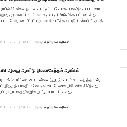
ம்பில் 11 இளைஞர்கள் கடத்தப்பட்டு காணாமல் ஆக்கப்பட்டமை
ுந்து, முன்னாள் கடற்படைத் தளபதி விடுவிக்கப்பட்டமைக்கு
்பட்ட மேல்முறையீட்டு மனுவை விசாரிக்க உயர்நீதிமன்றம் அனுமதி
பிரிவு:
P 15, 2025 | 16:36
சிறப்பு செய்திகள்
ன் 38 ஆவது ஆண்டு நினைவேந்தல் ஆரம்பம்
 அம்சக் கோரிக்கையை முன்வைத்து, நீராகாரம் கூட அருந்தாமல்,
யிர்நீத்த தியாகதீபம் லெப்டினன்ட் கேணல் திலீபனின் 38ஆவது
ிழர் தாயகத்தில் இன்று ஆரம்பமாகியுள்ளது.
பிரிவு:
P 15, 2025 | 16:15
சிறப்பு செய்திகள்