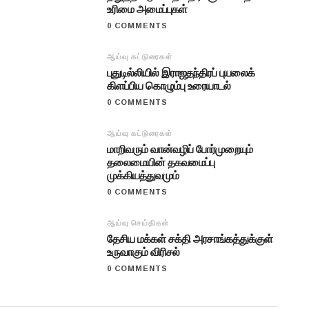
உரிமை அமைப்புகள்
0 COMMENTS
ஆய்வு கட்டுரைகள்
புதுடில்லியில் இராஜதந்திரப் புயலைக்
கிளப்பிய கொழும்பு உரையாடல்
0 COMMENTS
ஆய்வு கட்டுரைகள்
மாறிவரும் வான்வழிப் போர்முறையும்
தலைமையின் தகவமைப்பு
முக்கியத்துவமும்
0 COMMENTS
ஆய்வு செய்திகள்
தேசிய மக்கள் சக்தி அரசாங்கத்துக்குள்
உருவாகும் விரிசல்
0 COMMENTS