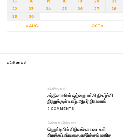
15
16
17
18
19
20
21
22
23
24
25
26
27
28
29
30
« AUG
OCT »
கட்டுரைகள்
கட்டுரைகள்
கர்தினாலின் ஒற்றையாட்சி நிகழ்ச்சி
நிரலுக்குள் யாழ். ஆயர் நியமனம்
0 COMMENTS
ஆய்வு கட்டுரைகள்
ஹெய்டியில் சிறிலங்கா படைகள்
நிறுத்தப்படுவதை எதிர்க்கும் மனித