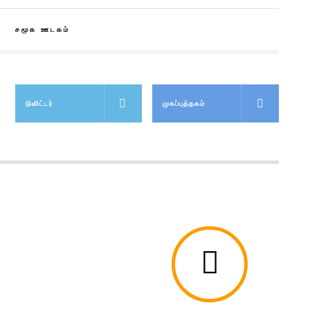
சமூக ஊடகம்
டுவிட்டர்
முகப்புத்தகம்