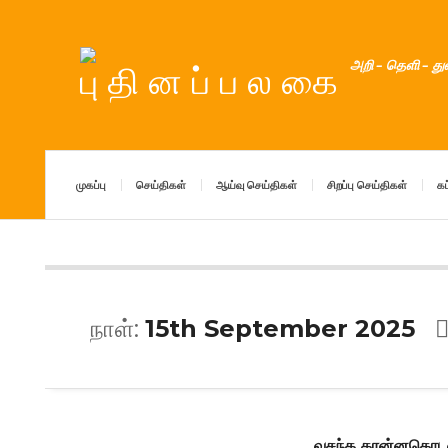
அறி – தெளி – த
முகப்பு
செய்திகள்
ஆய்வு செய்திகள்
சிறப்பு செய்திகள்
கட
நாள்:
15th September 2025
வசந்த கரன்னகொடவை