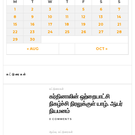
M
T
W
T
F
S
S
1
2
3
4
5
6
7
8
9
10
11
12
13
14
15
16
17
18
19
20
21
22
23
24
25
26
27
28
29
30
« AUG
OCT »
கட்டுரைகள்
கட்டுரைகள்
கர்தினாலின் ஒற்றையாட்சி
நிகழ்ச்சி நிரலுக்குள் யாழ். ஆயர்
நியமனம்
0 COMMENTS
ஆய்வு கட்டுரைகள்