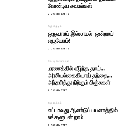
வேண்டிய சவால்கள்
0 COMMENTS
அறிவித்தல்
ஒருவராய் இல்லாமல் ஒன்றாய்
எழுவோம்!
0 COMMENTS
சிறப்பு செய்திகள்
மரணத்தில் வீழ்ந்த தாய்…
அரசியல்கைதியாய் தந்தை…
அந்தரித்து நிற்கும் பிஞ்சுகள்
1 COMMENT
அறிவித்தல்
எட்டாவது ஆண்டுப் பயணத்தில்
உங்களுடன் நாம்
1 COMMENT