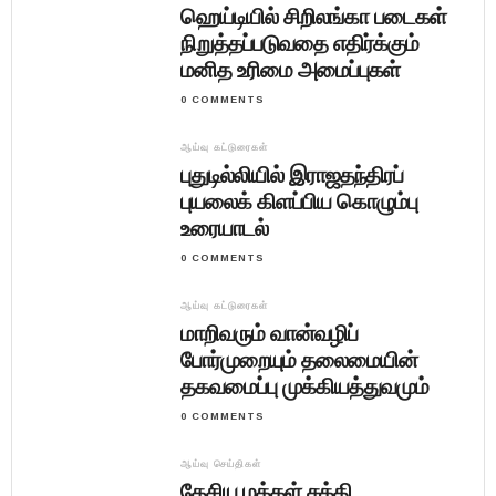
ஹெய்டியில் சிறிலங்கா படைகள்
நிறுத்தப்படுவதை எதிர்க்கும்
மனித உரிமை அமைப்புகள்
0 COMMENTS
ஆய்வு கட்டுரைகள்
புதுடில்லியில் இராஜதந்திரப்
புயலைக் கிளப்பிய கொழும்பு
உரையாடல்
0 COMMENTS
ஆய்வு கட்டுரைகள்
மாறிவரும் வான்வழிப்
போர்முறையும் தலைமையின்
தகவமைப்பு முக்கியத்துவமும்
0 COMMENTS
ஆய்வு செய்திகள்
தேசிய மக்கள் சக்தி