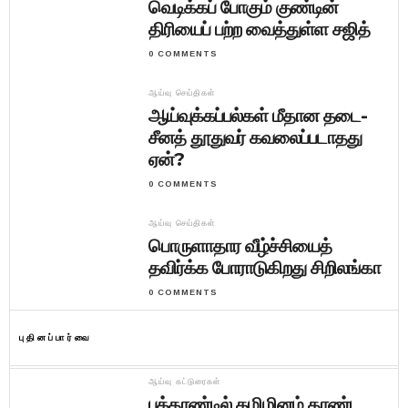
வெடிக்கப் போகும் குண்டின்
திரியைப் பற்ற வைத்துள்ள சஜித்
0 COMMENTS
ஆய்வு செய்திகள்
ஆய்வுக்கப்பல்கள் மீதான தடை-
சீனத் தூதுவர் கவலைப்படாதது
ஏன்?
0 COMMENTS
ஆய்வு செய்திகள்
பொருளாதார வீழ்ச்சியைத்
தவிர்க்க போராடுகிறது சிறிலங்கா
0 COMMENTS
புதினப்பார்வை
ஆய்வு கட்டுரைகள்
புத்தாண்டில் தமிழினம் தாண்ட