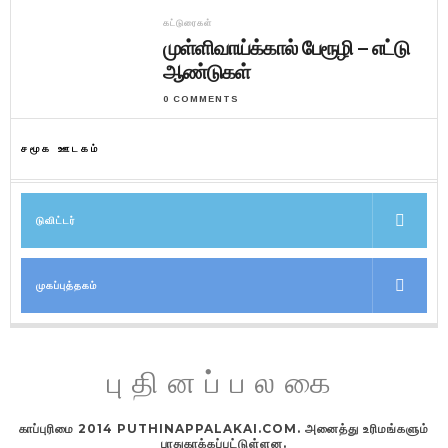
கட்டுரைகள்
முள்ளிவாய்க்கால் பேரூழி – எட்டு
ஆண்டுகள்
0 COMMENTS
சமூக ஊடகம்
டுவிட்டர்
முகப்புத்தகம்
புதினப்பலகை
காப்புரிமை 2014 PUTHINAPPALAKAI.COM. அனைத்து உரிமங்களும்
பாதுகாக்கப்பட்டுள்ளன.