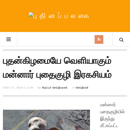
புதன்கிழமையே வெளியாகும்
மன்னார் புதைகுழி இரகசியம்
FEB 17, 2019 | 2:09
by
சிறப்புச் செய்தியாளர்
in
செய்திகள்
மன்னார்
புதைகுழியில்
இருந்து
மீட்கப்பட்ட