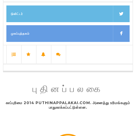
டுவிட்டர்
முகப்புத்தகம்
புதினப்பலகை
காப்புரிமை 2014 PUTHINAPPALAKAI.COM. அனைத்து உரிமங்களும்
பாதுகாக்கப்பட்டுள்ளன.