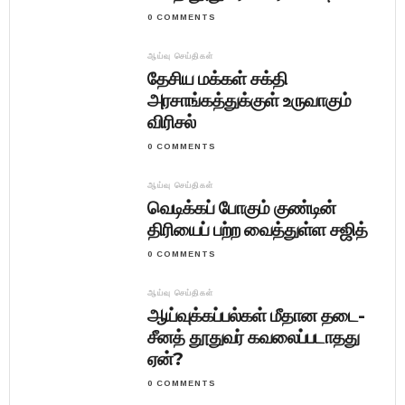
0 COMMENTS
ஆய்வு செய்திகள்
தேசிய மக்கள் சக்தி
அரசாங்கத்துக்குள் உருவாகும்
விரிசல்
0 COMMENTS
ஆய்வு செய்திகள்
வெடிக்கப் போகும் குண்டின்
திரியைப் பற்ற வைத்துள்ள சஜித்
0 COMMENTS
ஆய்வு செய்திகள்
ஆய்வுக்கப்பல்கள் மீதான தடை-
சீனத் தூதுவர் கவலைப்படாதது
ஏன்?
0 COMMENTS