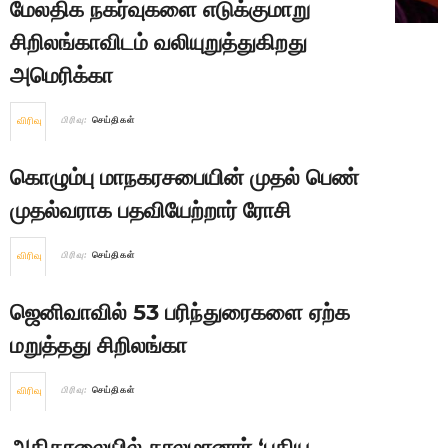
மேலதிக நகர்வுகளை எடுக்குமாறு
சிறிலங்காவிடம் வலியுறுத்துகிறது
அமெரிக்கா
விரிவு
பிரிவு:
செய்திகள்
கொழும்பு மாநகரசபையின் முதல் பெண்
முதல்வராக பதவியேற்றார் ரோசி
விரிவு
பிரிவு:
செய்திகள்
ஜெனிவாவில் 53 பரிந்துரைகளை ஏற்க
மறுத்தது சிறிலங்கா
விரிவு
பிரிவு:
செய்திகள்
அதிகாலையில் காலமானார் ‘புதிய