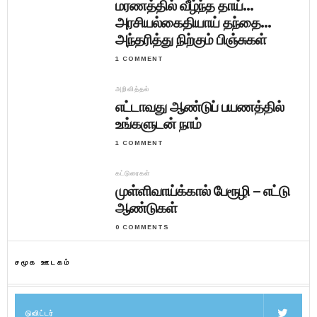
மரணத்தில் வீழ்ந்த தாய்…
அரசியல்கைதியாய் தந்தை…
அந்தரித்து நிற்கும் பிஞ்சுகள்
1 COMMENT
அறிவித்தல்
எட்டாவது ஆண்டுப் பயணத்தில்
உங்களுடன் நாம்
1 COMMENT
கட்டுரைகள்
முள்ளிவாய்க்கால் பேரூழி – எட்டு
ஆண்டுகள்
0 COMMENTS
சமூக ஊடகம்
டுவிட்டர்