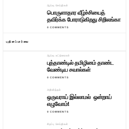
ஆய்வு செய்திகள்
பொருளாதார வீழ்ச்சியைத்
தவிர்க்க போராடுகிறது சிறிலங்கா
0 COMMENTS
புதினப்பார்வை
ஆய்வு கட்டுரைகள்
புத்தாண்டில் தமிழினம் தாண்ட
வேண்டிய சவால்கள்
0 COMMENTS
அறிவித்தல்
ஒருவராய் இல்லாமல் ஒன்றாய்
எழுவோம்!
0 COMMENTS
சிறப்பு செய்திகள்