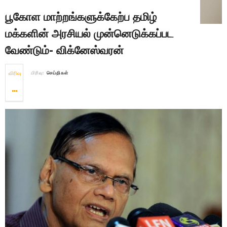
பூகோள மாற்றங்களுக்கேற்ப தமிழ்
மக்களின் அரசியல் முன்னெடுக்கப்பட
வேண்டும்- விக்னேஸ்வரன்
விரிவு
பிரிவு:
செய்திகள்