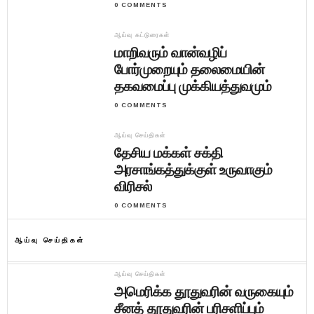
0 COMMENTS
ஆய்வு கட்டுரைகள்
மாறிவரும் வான்வழிப்
போர்முறையும் தலைமையின்
தகவமைப்பு முக்கியத்துவமும்
0 COMMENTS
ஆய்வு செய்திகள்
தேசிய மக்கள் சக்தி
அரசாங்கத்துக்குள் உருவாகும்
விரிசல்
0 COMMENTS
ஆய்வு செய்திகள்
ஆய்வு செய்திகள்
அமெரிக்க தூதுவரின் வருகையும்
சீனத் தூதுவரின் பரிசளிப்பும்