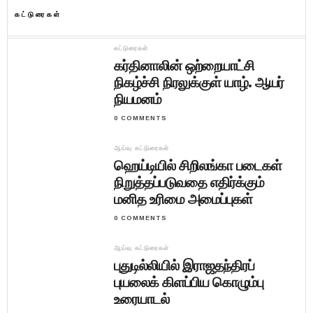
கட்டுரைகள்
கட்டுரைகள்
கர்தினாலின் ஒற்றையாட்சி
நிகழ்ச்சி நிரலுக்குள் யாழ். ஆயர்
நியமனம்
0 COMMENTS
ஆய்வு கட்டுரைகள்
ஹெய்டியில் சிறிலங்கா படைகள்
நிறுத்தப்படுவதை எதிர்க்கும்
மனித உரிமை அமைப்புகள்
0 COMMENTS
ஆய்வு கட்டுரைகள்
புதுடில்லியில் இராஜதந்திரப்
புயலைக் கிளப்பிய கொழும்பு
உரையாடல்