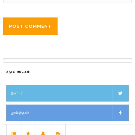
சமூக ஊடகம்
டுவிட்டர்
முகப்புத்தகம்