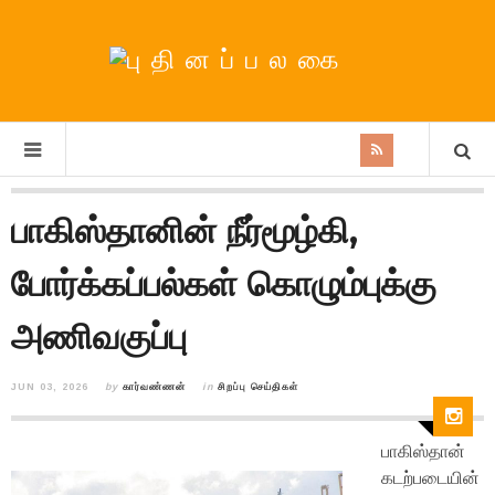
பாகிஸ்தானின் நீர்மூழ்கி,
போர்க்கப்பல்கள் கொழும்புக்கு
அணிவகுப்பு
JUN 03, 2026
by
கார்வண்ணன்
in
சிறப்பு செய்திகள்
பாகிஸ்தான்
கடற்படையின்