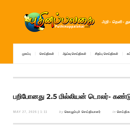
அறி – தெளி – த
முகப்பு
செய்திகள்
ஆய்வு செய்திகள்
சிறப்பு செய்திகள்
கட
பறிபோனது 2.5 மில்லியன் டொலர்- கண்ட
MAY 27, 2026 | 1:11
by
கொழும்புச் செய்தியாளர்
in
செய்திக