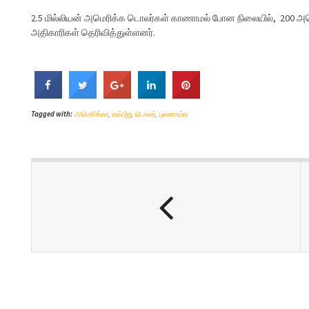
2.5 மில்லியன் அமெரிக்க டொலர்கள் காணாமல் போன நிலையில், 200 அம
அதிகாரிகள் தெரிவித்துள்ளனர்.
Tagged with:
அமெரிக்கா
,
எவ்பிஐ
,
டொலர்
,
புலனாய்வு