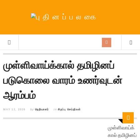
முள்ளிவாய்க்கால் தமிழினப்
படுகொலை வாரம் உணர்வுடன்
ஆரம்பம்
MAY 12, 2026
by
நெறியாளர்
in
சிறப்பு செய்திகள்
முள்ளிவாய்க்
கால் தமிழினப்