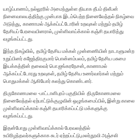
யாழ்ப்பாணம், நல்லூரில் அமைந்துள்ள தியாக தீபம் திலீபன்
நினைவாலயத்திற்கு முன்பாக இடம்பெற்ற நினைவேந்தல் நிகழ்வை
அடுத்து, காணாமல் ஆக்கப்பட்டோரின் உறவுகள் மற்றும் தமிழ்
தேசியப் பேரவையினரால், முள்ளிவாய்க்கால் கஞ்சி தயாரித்து
வழங்கப்பட்டது.
இந்த நிகழ்வில், தமிழ் தேசிய மக்கள் முன்னணியின் நாடாளுமன்ற
உறுப்பினர் கஜேந்திரகுமார் பொன்னம்பலம், தமிழ் தேசிய பசுமை
இயக்கத்தின் தலைவர் பொ.ஐங்கரநேசன், காணாமல்
ஆக்கப்பட்டோரது உறவுகள், தமிழ் தேசிய உணர்வார்கள் மற்றும்
பொதுமக்கள் ஆகியோர் கலந்து கொண்டனர்.
திருகோணமலை -பாட்டாளிபுரம் பகுதியில் திருகோணமலை
நினைவேந்தல் ஏற்பாட்டுக்குழுவின் ஒழுங்கமைப்பில், இன்று காலை
முள்ளிவாய்க்கால் கஞ்சி தயாரிக்கப்பட்டு மக்களுக்கு
வழங்கப்பட்டது.
இதன்போது முள்ளிவாய்க்கால் பேரவலத்தில்
உயிரிழந்தவர்களுக்காக சுடர் ஏற்றப்பட்டு,மலர்தூவி அஞ்சலி