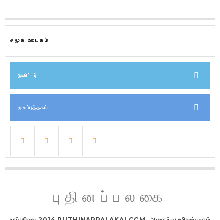
சமூக ஊடகம்
டுவிட்டர்
முகப்புத்தகம்
புதினப்பலகை
காப்புரிமை 2014 PUTHINAPPALAKAI.COM. அனைத்து உரிமங்களும்