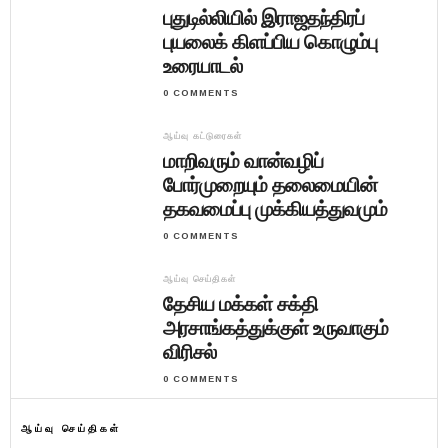
புதுடில்லியில் இராஜதந்திரப்
புயலைக் கிளப்பிய கொழும்பு
உரையாடல்
0 COMMENTS
ஆய்வு கட்டுரைகள்
மாறிவரும் வான்வழிப்
போர்முறையும் தலைமையின்
தகவமைப்பு முக்கியத்துவமும்
0 COMMENTS
ஆய்வு செய்திகள்
தேசிய மக்கள் சக்தி
அரசாங்கத்துக்குள் உருவாகும்
விரிசல்
0 COMMENTS
ஆய்வு செய்திகள்