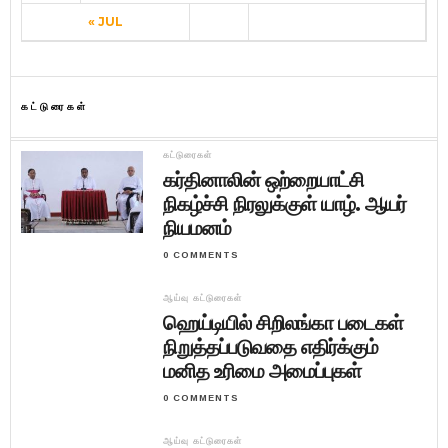
« JUL
கட்டுரைகள்
கட்டுரைகள்
கர்தினாலின் ஒற்றையாட்சி
நிகழ்ச்சி நிரலுக்குள் யாழ். ஆயர்
நியமனம்
0 COMMENTS
ஆய்வு கட்டுரைகள்
ஹெய்டியில் சிறிலங்கா படைகள்
நிறுத்தப்படுவதை எதிர்க்கும்
மனித உரிமை அமைப்புகள்
0 COMMENTS
ஆய்வு கட்டுரைகள்