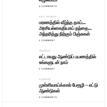
0 COMMENTS
சிறப்பு செய்திகள்
மரணத்தில் வீழ்ந்த தாய்…
அரசியல்கைதியாய் தந்தை…
அந்தரித்து நிற்கும் பிஞ்சுகள்
1 COMMENT
அறிவித்தல்
எட்டாவது ஆண்டுப் பயணத்தில்
உங்களுடன் நாம்
1 COMMENT
கட்டுரைகள்
முள்ளிவாய்க்கால் பேரூழி – எட்டு
ஆண்டுகள்
0 COMMENTS