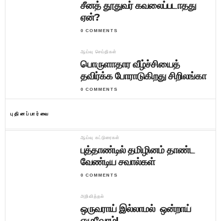
சீனத் தூதுவர் கவலைப்படாதது
ஏன்?
0 COMMENTS
ஆய்வு செய்திகள்
பொருளாதார வீழ்ச்சியைத்
தவிர்க்க போராடுகிறது சிறிலங்கா
0 COMMENTS
புதினப்பார்வை
ஆய்வு கட்டுரைகள்
புத்தாண்டில் தமிழினம் தாண்ட
வேண்டிய சவால்கள்
0 COMMENTS
அறிவித்தல்
ஒருவராய் இல்லாமல் ஒன்றாய்
எழுவோம்!