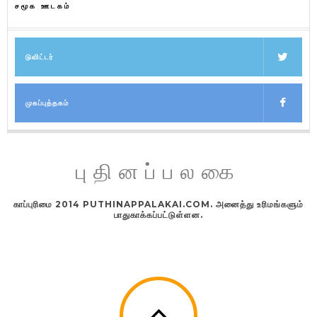
சமூக ஊடகம்
டுவிட்டர்
முகப்புத்தகம்
புதினப்பலகை
காப்புரிமை 2014 PUTHINAPPALAKAI.COM. அனைத்து உரிமங்களும்
பாதுகாக்கப்பட்டுள்ளன.