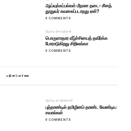
ஆய்வுக்கப்பல்கள் மீதான தடை- சீனத்
தூதுவர் கவலைப்படாதது ஏன்?
0 COMMENTS
ஆய்வு செய்திகள்
பொருளாதார வீழ்ச்சியைத் தவிர்க்க
போராடுகிறது சிறிலங்கா
0 COMMENTS
புதினப்பார்வை
ஆய்வு கட்டுரைகள்
புத்தாண்டில் தமிழினம் தாண்ட வேண்டிய
சவால்கள்
0 COMMENTS