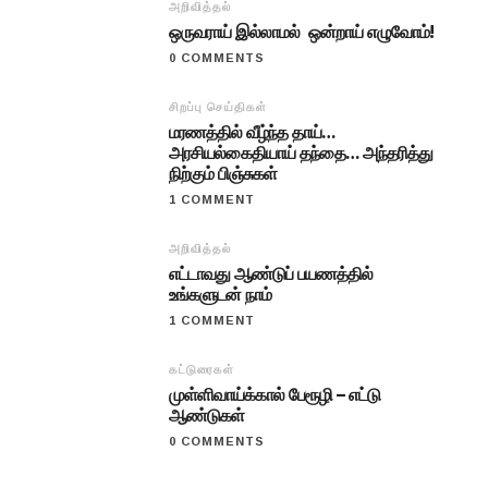
அறிவித்தல்
ஒருவராய் இல்லாமல் ஒன்றாய் எழுவோம்!
0 COMMENTS
சிறப்பு செய்திகள்
மரணத்தில் வீழ்ந்த தாய்…
அரசியல்கைதியாய் தந்தை… அந்தரித்து
நிற்கும் பிஞ்சுகள்
1 COMMENT
அறிவித்தல்
எட்டாவது ஆண்டுப் பயணத்தில்
உங்களுடன் நாம்
1 COMMENT
கட்டுரைகள்
முள்ளிவாய்க்கால் பேரூழி – எட்டு
ஆண்டுகள்
0 COMMENTS