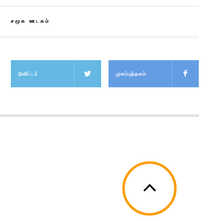
சமூக ஊடகம்
டுவிட்டர்
முகப்புத்தகம்