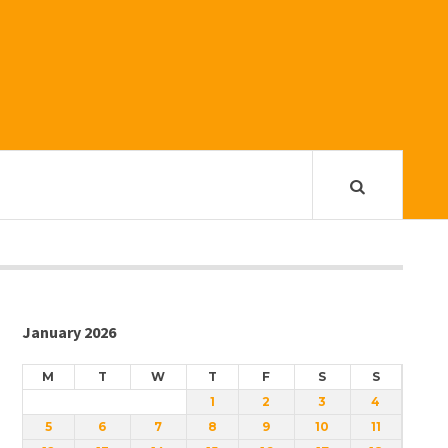
January 2026
M
T
W
T
F
S
S
1
2
3
4
5
6
7
8
9
10
11