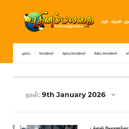
அறி – தெளி – த
முகப்பு
செய்திகள்
ஆய்வு செய்திகள்
சிறப்பு செய்திகள்
கட
நாள்:
9th January 2026
டக்ளஸ் தேவானந்தா 