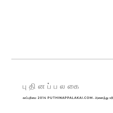
புதினப்பலகை
காப்புரிமை 2014 PUTHINAPPALAKAI.COM. அனைத்து உரிமங்