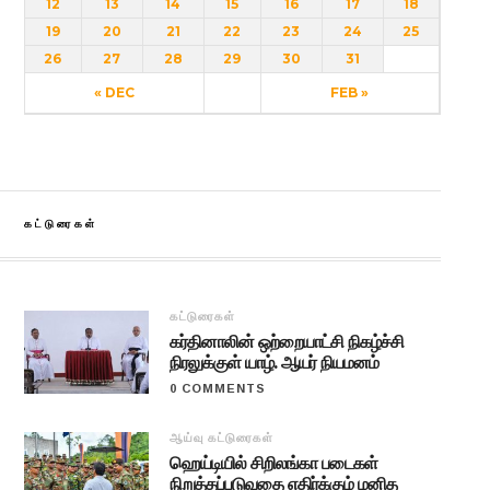
12
13
14
15
16
17
18
19
20
21
22
23
24
25
26
27
28
29
30
31
« DEC
FEB »
கட்டுரைகள்
கட்டுரைகள்
கர்தினாலின் ஒற்றையாட்சி நிகழ்ச்சி
நிரலுக்குள் யாழ். ஆயர் நியமனம்
0 COMMENTS
ஆய்வு கட்டுரைகள்
ஹெய்டியில் சிறிலங்கா படைகள்
நிறுத்தப்படுவதை எதிர்க்கும் மனித