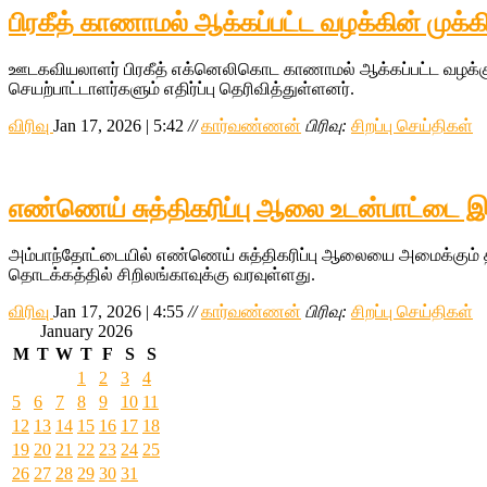
பிரகீத் காணாமல் ஆக்கப்பட்ட வழக்கின் முக்கி
ஊடகவியலாளர் பிரகீத் எக்னெலிகொட காணாமல் ஆக்கப்பட்ட வழக்குட
செயற்பாட்டாளர்களும் எதிர்ப்பு தெரிவித்துள்ளனர்.
விரிவு
Jan 17, 2026 | 5:42
//
கார்வண்ணன்
பிரிவு:
சிறப்பு செய்திகள்
எண்ணெய் சுத்திகரிப்பு ஆலை உடன்பாட்டை இற
அம்பாந்தோட்டையில் எண்ணெய் சுத்திகரிப்பு ஆலையை அமைக்கும் தி
தொடக்கத்தில் சிறிலங்காவுக்கு வரவுள்ளது.
விரிவு
Jan 17, 2026 | 4:55
//
கார்வண்ணன்
பிரிவு:
சிறப்பு செய்திகள்
January 2026
M
T
W
T
F
S
S
1
2
3
4
5
6
7
8
9
10
11
12
13
14
15
16
17
18
19
20
21
22
23
24
25
26
27
28
29
30
31