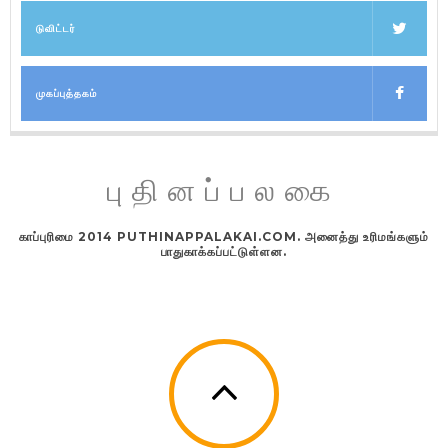
டுவிட்டர்
முகப்புத்தகம்
புதினப்பலகை
காப்புரிமை 2014 PUTHINAPPALAKAI.COM. அனைத்து உரிமங்களும்
பாதுகாக்கப்பட்டுள்ளன.