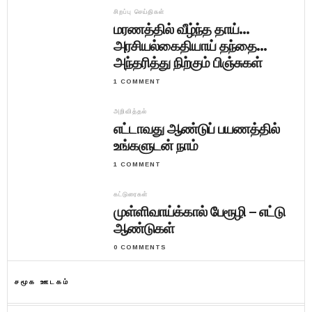
சிறப்பு செய்திகள்
மரணத்தில் வீழ்ந்த தாய்…
அரசியல்கைதியாய் தந்தை…
அந்தரித்து நிற்கும் பிஞ்சுகள்
1 COMMENT
அறிவித்தல்
எட்டாவது ஆண்டுப் பயணத்தில்
உங்களுடன் நாம்
1 COMMENT
கட்டுரைகள்
முள்ளிவாய்க்கால் பேரூழி – எட்டு
ஆண்டுகள்
0 COMMENTS
சமூக ஊடகம்