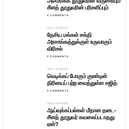
அமெரிக்க தூதுவரின் வருகையும்
சீனத் தூதுவரின் பரிசளிப்பும்
0 COMMENTS
ஆய்வு செய்திகள்
தேசிய மக்கள் சக்தி
அரசாங்கத்துக்குள் உருவாகும்
விரிசல்
0 COMMENTS
ஆய்வு செய்திகள்
வெடிக்கப் போகும் குண்டின்
திரியைப் பற்ற வைத்துள்ள சஜித்
0 COMMENTS
ஆய்வு செய்திகள்
ஆய்வுக்கப்பல்கள் மீதான தடை-
சீனத் தூதுவர் கவலைப்படாதது
ஏன்?