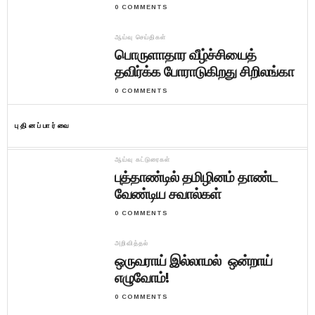
0 COMMENTS
ஆய்வு செய்திகள்
பொருளாதார வீழ்ச்சியைத்
தவிர்க்க போராடுகிறது சிறிலங்கா
0 COMMENTS
புதினப்பார்வை
ஆய்வு கட்டுரைகள்
புத்தாண்டில் தமிழினம் தாண்ட
வேண்டிய சவால்கள்
0 COMMENTS
அறிவித்தல்
ஒருவராய் இல்லாமல் ஒன்றாய்
எழுவோம்!
0 COMMENTS