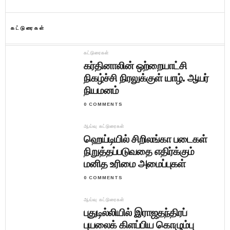
கட்டுரைகள்
கட்டுரைகள்
கர்தினாலின் ஒற்றையாட்சி
நிகழ்ச்சி நிரலுக்குள் யாழ். ஆயர்
நியமனம்
0 COMMENTS
ஆய்வு கட்டுரைகள்
ஹெய்டியில் சிறிலங்கா படைகள்
நிறுத்தப்படுவதை எதிர்க்கும்
மனித உரிமை அமைப்புகள்
0 COMMENTS
ஆய்வு கட்டுரைகள்
புதுடில்லியில் இராஜதந்திரப்
புயலைக் கிளப்பிய கொழும்பு