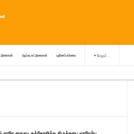
ுணி
்டுரைகள்
ஆய்வு கட்டுரைகள்
புதினப்பார்வை
மேலும் ...
ஷ் சாலே கைது- கத்தோலிக்க திருச்சபை வரவேற்பு