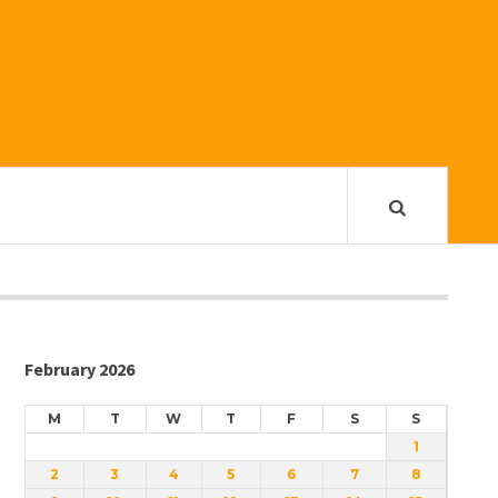
February 2026
M
T
W
T
F
S
S
1
2
3
4
5
6
7
8