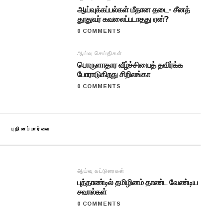
ஆய்வுக்கப்பல்கள் மீதான தடை- சீனத்
தூதுவர் கவலைப்படாதது ஏன்?
0 COMMENTS
ஆய்வு செய்திகள்
பொருளாதார வீழ்ச்சியைத் தவிர்க்க
போராடுகிறது சிறிலங்கா
0 COMMENTS
புதினப்பார்வை
ஆய்வு கட்டுரைகள்
புத்தாண்டில் தமிழினம் தாண்ட வேண்டிய
சவால்கள்
0 COMMENTS