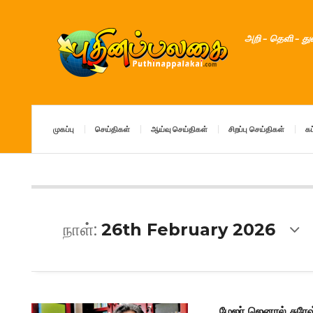
அறி – தெளி – த
முகப்பு
செய்திகள்
ஆய்வு செய்திகள்
சிறப்பு செய்திகள்
கட
நாள்:
26th February 2026
மேஜர் ஜெனரல் சுரே