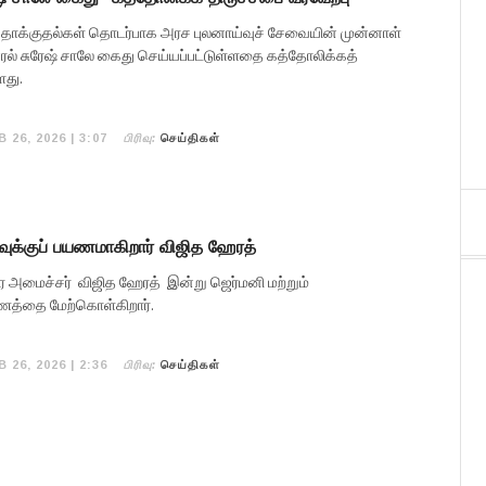
த் தாக்குதல்கள் தொடர்பாக அரச புலனாய்வுச் சேவையின் முன்னாள்
் சுரேஷ் சாலே கைது செய்யப்பட்டுள்ளதை கத்தோலிக்கத்
ளது.
பிரிவு:
B 26, 2026 | 3:07
செய்திகள்
வுக்குப் பயணமாகிறார் விஜித ஹேரத்
 அமைச்சர் விஜித ஹேரத் இன்று ஜெர்மனி மற்றும்
ணத்தை மேற்கொள்கிறார்.
பிரிவு:
B 26, 2026 | 2:36
செய்திகள்