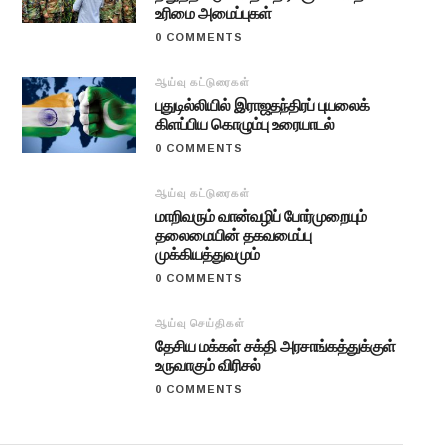
உரிமை அமைப்புகள்
0 COMMENTS
ஆய்வு கட்டுரைகள்
புதுடில்லியில் இராஜதந்திரப் புயலைக்
கிளப்பிய கொழும்பு உரையாடல்
0 COMMENTS
ஆய்வு கட்டுரைகள்
மாறிவரும் வான்வழிப் போர்முறையும்
தலைமையின் தகவமைப்பு
முக்கியத்துவமும்
0 COMMENTS
ஆய்வு செய்திகள்
தேசிய மக்கள் சக்தி அரசாங்கத்துக்குள்
உருவாகும் விரிசல்
0 COMMENTS