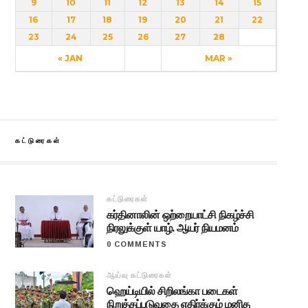
9
10
11
12
13
14
15
16
17
18
19
20
21
22
23
24
25
26
27
28
« JAN
MAR »
கட்டுரைகள்
கட்டுரைகள்
கர்தினாலின் ஒற்றையாட்சி நிகழ்ச்சி
நிரலுக்குள் யாழ். ஆயர் நியமனம்
0 COMMENTS
ஆய்வு கட்டுரைகள்
ஹெய்டியில் சிறிலங்கா படைகள்
நிறுத்தப்படுவதை எதிர்க்கும் மனித