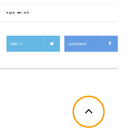
சமூக ஊடகம்
டுவிட்டர்
முகப்புத்தகம்