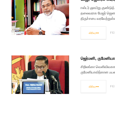
ஈஸ்டர் ஞாயிறு குண்டு
தலைவராக மேஜர் ஜெனரல
திருச்சபை வரவேற்றுள்
விரிவு
FE
ஜெர்மனி, ருமேனியா
சிறிலங்கா வெளிவிவகார
ருமேனியாவிற்கான பய
விரிவு
FE