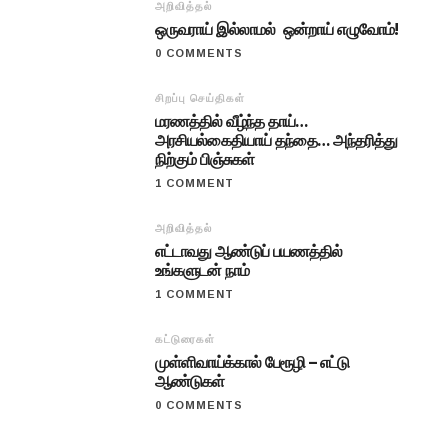
அறிவித்தல்
ஒருவராய் இல்லாமல் ஒன்றாய் எழுவோம்!
0 COMMENTS
சிறப்பு செய்திகள்
மரணத்தில் வீழ்ந்த தாய்…
அரசியல்கைதியாய் தந்தை… அந்தரித்து
நிற்கும் பிஞ்சுகள்
1 COMMENT
அறிவித்தல்
எட்டாவது ஆண்டுப் பயணத்தில்
உங்களுடன் நாம்
1 COMMENT
கட்டுரைகள்
முள்ளிவாய்க்கால் பேரூழி – எட்டு
ஆண்டுகள்
0 COMMENTS