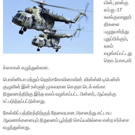
யின், நான்கு
எம்.ஐ.-17
உலங்குவானூர்
திகளை
பழுதுபார்த்து
புதுப்பிக்கும்,
ஏலம்
வழங்கப்பட்டது
தொடர்பாக,சர்
ச்சைகள் எழுந்துள்ளன.
பொஸ்னியா மற்றும் ஹெர்சகோவினாவின் வின்ஸ்லி டிபென்ஸ்
குழுவின் இன் உள்ளூர் முகவரான செகுரா டெக் லங்கா
நிறுவனத்திற்கு இந்த ஏலம் வழங்கப்பட்ட பின்னர், ஆய்வுக்கு
உட்படுத்தப்பட்டுள்ளது.
கேள்விப் பத்திரத்திற்குத் தேவையான அனைத்து கட்டாய
ஆவணங்களையும் நிறுவனம் பூர்த்தி செய்யவில்லை என்ற சர்ச்சை
எழுந்துள்ளது.