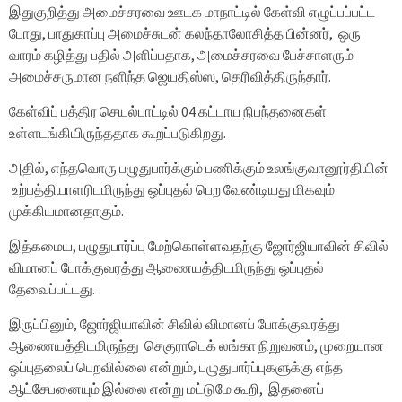
இதுகுறித்து அமைச்சரவை ஊடக மாநாட்டில் கேள்வி எழுப்பப்பட்ட
போது, பாதுகாப்பு அமைச்சுடன் கலந்தாலோசித்த பின்னர், ஒரு
வாரம் கழித்து பதில் அளிப்பதாக, அமைச்சரவை பேச்சாளரும்
அமைச்சருமான நளிந்த ஜெயதிஸ்ஸ, தெரிவித்திருந்தார்.
கேள்விப் பத்திர செயல்பாட்டில் 04 கட்டாய நிபந்தனைகள்
உள்ளடங்கியிருந்ததாக கூறப்படுகிறது.
அதில், எந்தவொரு பழுதுபார்க்கும் பணிக்கும் உலங்குவானூர்தியின்
உற்பத்தியாளரிடமிருந்து ஒப்புதல் பெற வேண்டியது மிகவும்
முக்கியமானதாகும்.
இத்கமைய, பழுதுபார்ப்பு மேற்கொள்ளவதற்கு ஜோர்ஜியாவின் சிவில்
விமானப் போக்குவரத்து ஆணையத்திடமிருந்து ஒப்புதல்
தேவைப்பட்டது.
இருப்பினும், ஜோர்ஜியாவின் சிவில் விமானப் போக்குவரத்து
ஆணையத்திடமிருந்து செகுராடெக் லங்கா நிறுவனம், முறையான
ஒப்புதலைப் பெறவில்லை என்றும், பழுதுபார்ப்புகளுக்கு எந்த
ஆட்சேபனையும் இல்லை என்று மட்டுமே கூறி, இதனைப்