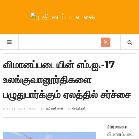
விமானப்படையின் எம்.ஐ.-17
உலங்குவானூர்திகளை
பழுதுபார்க்கும் ஏலத்தில் சர்ச்சை
NOV 11, 2025 | 0:01
by
கார்வண்ணன்
in
செய்திகள்
சிறிலங்கா
விமானப்படை