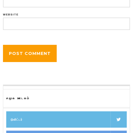
WEBSITE
சமூக ஊடகம்
டுவிட்டர்