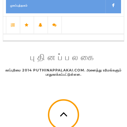
முகப்புத்தகம்
புதினப்பலகை
காப்புரிமை 2014 PUTHINAPPALAKAI.COM. அனைத்து உரிமங்களும்
பாதுகாக்கப்பட்டுள்ளன.