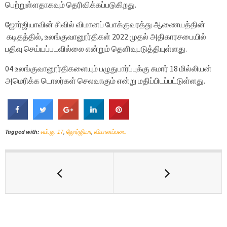
பெற்றுள்ளதாகவும் தெரிவிக்கப்படுகிறது.
ஜோர்ஜியாவின் சிவில் விமானப் போக்குவரத்து ஆணையத்தின்
கடிதத்தில், உலங்குவானூர்திகள் 2022 முதல் அதிகாரசபையில்
பதிவு செய்யப்படவில்லை என்றும் தெளிவுபடுத்தியுள்ளது.
04 உலங்குவானூர்திகளையும் பழுதுபார்ப்புக்கு சுமார் 18 மில்லியன்
அமெரிக்க டொலர்கள் செலவாகும் என்று மதிப்பிடப்பட்டுள்ளது.
Tagged with:
எம்.ஐ.-17
,
ஜோர்ஜியா
,
விமானப்படை