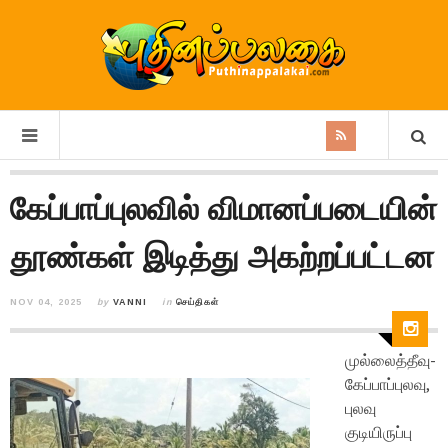
கேப்பாப்புலவில் விமானப்படையின்
தூண்கள் இடித்து அகற்றப்பட்டன
NOV 04, 2025
by
VANNI
in
செய்திகள்
முல்லைத்தீவு-
கேப்பாப்புலவு,
புலவு
குடியிருப்பு