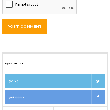
சமூக ஊடகம்
டுவிட்டர்
முகப்புத்தகம்